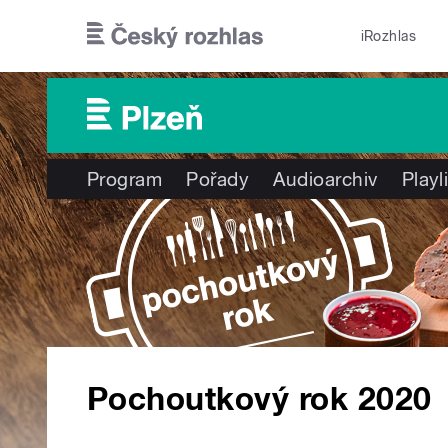
Přejít k hlavnímu obsahu
iRozhlas
Program
Pořady
Audioarchiv
Playl
Pochoutkový rok 2020