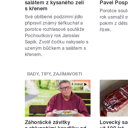
salátem z kysaného zelí
Pavel Pospí
s křenem
Porotce sou
Své oblíbené podzimní jídlo
rok usmažil s
připravil známý šéfkuchař a
pokrm z děts
porotce rozhlasové soutěže
řízek.
Pochoutkový rok Jaroslav
Sapík. Zvolil čočku nakyselo s
uzeným bůčkem a salátem s
křenem.
RADY, TIPY, ZAJÍMAVOSTI
8 minut
Záhorácké závitky
Lovecký sa