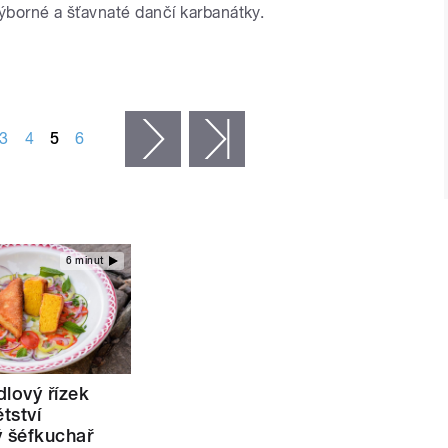
 výborné a šťavnaté dančí karbanátky.
3
4
5
6
následující ›
poslední »
6 minut
lový řízek
ětství
ý šéfkuchař