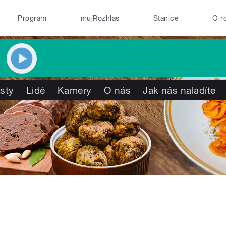
Program
mujRozhlas
Stanice
O r
isty
Lidé
Kamery
O nás
Jak nás naladíte