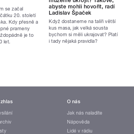
můžeme ukrojit? Takové,
abyste mohli hovořit, radí
m se začal
Ladislav Špaček
čátku 20. století
Když dostaneme na talíři větší
ka. Kdy přesně a
kus masa, jak velká sousta
tupné prameny
bychom si měli ukrajovat? Platí
aždopádně je to
i tady nějaká pravidla?
 let.
zhlas
O nás
ysílání
Jak nás naladíte
rchiv
Nápověda
sty
Lidé v rádiu