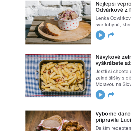
Nejlepší vepř
Odvárkové z R
Lenka Odvárková
své tchyně, kte
Návykové zeln
vyškrábete a
Jestli si chcete
zelné šlíšky s c
Moravou na Slo
Výborné danč
připravila Lu
Dalším receptem