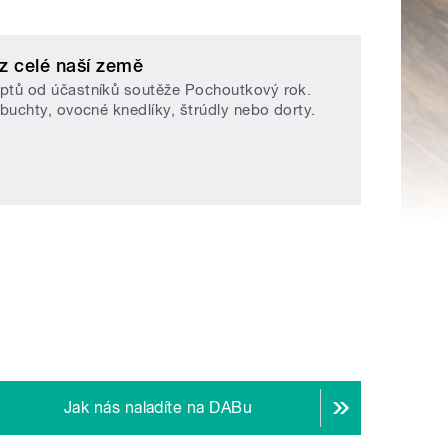
z celé naší země
eptů od účastníků soutěže Pochoutkový rok.
 buchty, ovocné knedlíky, štrúdly nebo dorty.
Jak nás naladíte na DABu