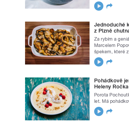
Jednoduché k
z Plzně chutna
Za rybím a geni
Marcelem Popovi
špekem, které z
Pohádkově je
Heleny Ročkai
Porota Pochoutk
let. Má pohádko