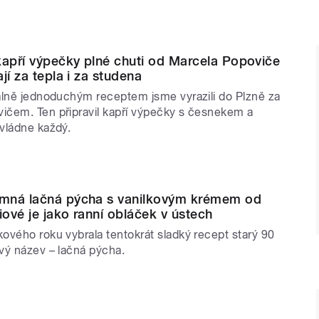
apří výpečky plné chuti od Marcela Popoviče
jí za tepla i za studena
álně jednoduchým receptem jsme vyrazili do Plzně za
čem. Ten připravil kapří výpečky s česnekem a
vládne každý.
mná lačná pýcha s vanilkovým krémem od
ové je jako ranní obláček v ústech
ového roku vybrala tentokrát sladký recept starý 90
vý název – lačná pýcha.