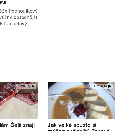
šil
těže Pochoutkový
vůj nejoblíbenější
tví – nudlový
3 minuty
1 minuta
lám Češi znají
Jak velké sousto si