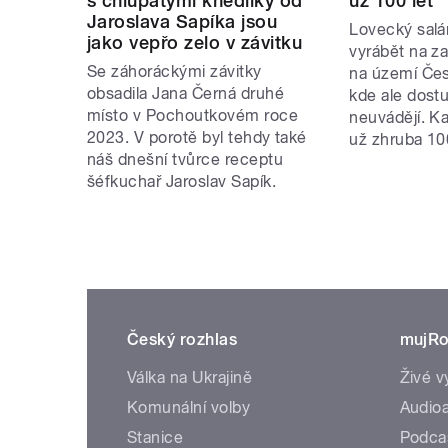
s chlupatými knedlíky od
už 100 let
Jaroslava Sapíka jsou
Lovecký salá
jako vepřo zelo v závitku
vyrábět na za
Se záhoráckými závitky
na území Čes
obsadila Jana Černá druhé
kde ale dos
místo v Pochoutkovém roce
neuvádějí. K
2023. V porotě byl tehdy také
už zhruba 100
náš dnešní tvůrce receptu
šéfkuchař Jaroslav Sapík.
Český rozhlas
mujRo
Válka na Ukrajině
Živé v
Komunální volby
Audioa
Stanice
Podca