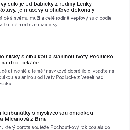
ový sulc je od babičky z rodiny Lenky
otavy, je masový a chuťově dokonalý
 dělá svému muži a celé rodině vepřový sulc podle
rá ho měla od své maminky.
é šlíšky s cibulkou a slaninou Ivety Podlucké
ž na dno pekáče
 udělat rychlé a téměř návykově dobré jídlo, vsaďte na
ibulkou a slaninou od Ivety Podlucké z Veselí nad
vácku.
í karbanátky s mysliveckou omáčkou
cia Micanová z Brna
, který porota soutěže Pochoutkový rok poslala do