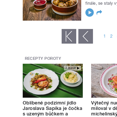
finále, se staly
STRÁNKY
1
2
« první
‹ předchozí
RECEPTY POROTY
7 minut
Oblíbené podzimní jídlo
Výtečný nud
Jaroslava Sapíka je čočka
miloval v d
s uzeným bůčkem a
michelinsk