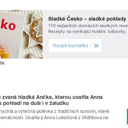
Sladké Česko – sladké poklady 
170 nejlepších domácích sladkých rec
Recepty na vynikající koláče, bábovky,
Koupit kuchařku
řík
ů zvaná hladká Ančka, kterou uvařila Anna
 pohladí na duši i v žaludku
rychlá a výtečná polévka z tradičních surovin, které
domácnosti. Uvařila ji Anna Lokočová z Oldřišova na