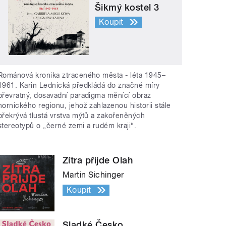
Šikmý kostel 3
Koupit
Románová kronika ztraceného města - léta 1945–
1961. Karin Lednická předkládá do značné míry
převratný, dosavadní paradigma měnící obraz
hornického regionu, jehož zahlazenou historii stále
překrývá tlustá vrstva mýtů a zakořeněných
stereotypů o „černé zemi a rudém kraji“.
Zítra přijde Olah
Martin Sichinger
Koupit
Sladké Česko