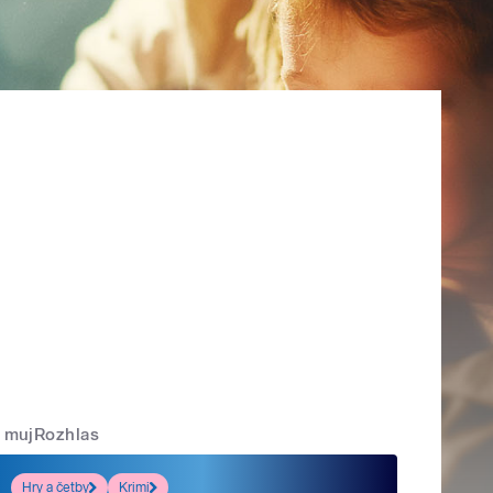
mujRozhlas
Hry a četby
Krimi