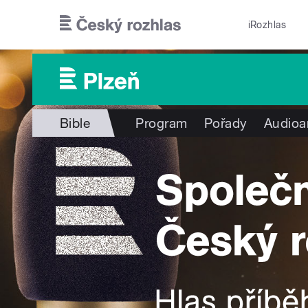
Přejít k hlavnímu obsahu
iRozhlas
Bible
Program
Pořady
Audioa