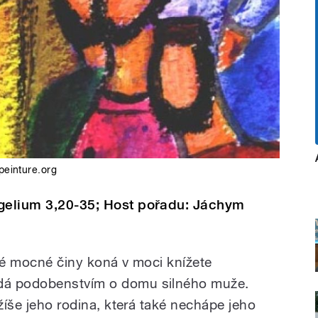
peinture.org
ngelium 3,20-35; Host pořadu: Jáchym
své mocné činy koná v moci knížete
dá podobenstvím o domu silného muže.
ežíše jeho rodina, která také nechápe jeho