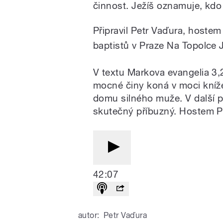
činnost. Ježíš oznamuje, kdo
Připravil Petr Vaďura, hostem
baptistů v Praze Na Topolce
V textu Markova evangelia 3,2
mocné činy koná v moci kní
domu silného muže. V další p
skutečný příbuzný. Hostem P
42:07
autor:
Petr Vaďura