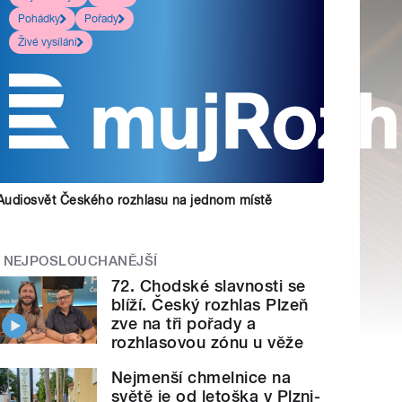
Pohádky
Pořady
Živé vysílání
Audiosvět Českého rozhlasu na jednom místě
NEJPOSLOUCHANĚJŠÍ
72. Chodské slavnosti se
blíží. Český rozhlas Plzeň
zve na tři pořady a
rozhlasovou zónu u věže
Nejmenší chmelnice na
světě je od letoška v Plzni-