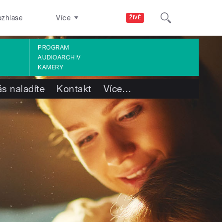
ozhlase
Více
ŽIVĚ
PROGRAM
AUDIOARCHIV
KAMERY
s naladíte
Kontakt
Více
…