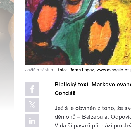
Ježíš a zástup
|
foto:
Berna Lopez, www.evangile-et-
Biblický text: Markovo eva
Gondáš
Ježíš je obviněn z toho, že 
démonů – Belzebula. Odpoví
V další pasáži přichází pro J