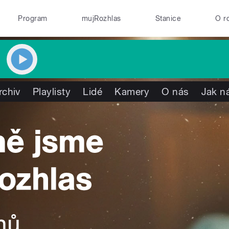
Program
mujRozhlas
Stanice
O r
rchiv
Playlisty
Lidé
Kamery
O nás
Jak ná