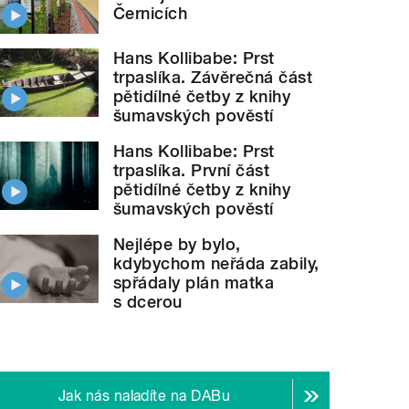
Černicích
Hans Kollibabe: Prst
trpaslíka. Závěrečná část
pětidílné četby z knihy
šumavských pověstí
Hans Kollibabe: Prst
trpaslíka. První část
pětidílné četby z knihy
šumavských pověstí
Nejlépe by bylo,
kdybychom neřáda zabily,
spřádaly plán matka
s dcerou
Jak nás naladíte na DABu