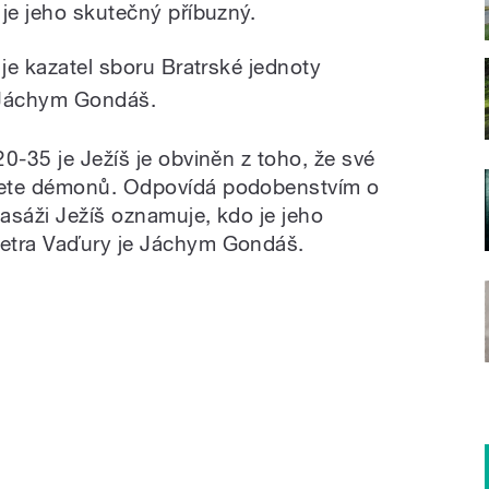
 je jeho skutečný příbuzný.
 je kazatel sboru Bratrské jednoty
 Jáchym Gondáš.
0-35 je Ježíš je obviněn z toho, že své
žete démonů. Odpovídá podobenstvím o
asáži Ježíš oznamuje, kdo je jeho
etra Vaďury je Jáchym Gondáš.