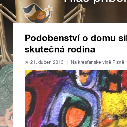
Podobenství o domu si
skutečná rodina
21. duben 2013
Na křesťanské vlně Plzně