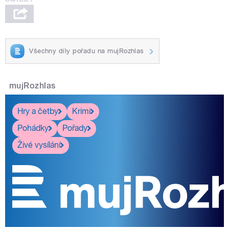
Všechny díly pořadu na mujRozhlas
mujRozhlas
Hry a četby
Krimi
Pohádky
Pořady
Živé vysílání