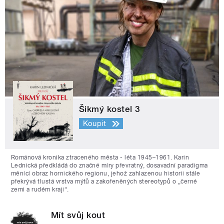
Šikmý kostel 3
Koupit
Románová kronika ztraceného města - léta 1945–1961. Karin
Lednická předkládá do značné míry převratný, dosavadní paradigma
měnící obraz hornického regionu, jehož zahlazenou historii stále
překrývá tlustá vrstva mýtů a zakořeněných stereotypů o „černé
zemi a rudém kraji“.
Mít svůj kout