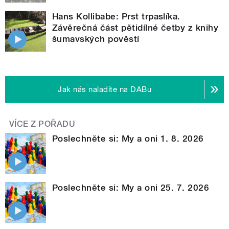
Hans Kollibabe: Prst trpaslíka.
Závěrečná část pětidílné četby z knihy
šumavských pověstí
Jak nás naladíte na DABu
VÍCE Z POŘADU
Poslechněte si: My a oni 1. 8. 2026
Poslechněte si: My a oni 25. 7. 2026