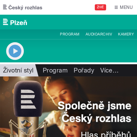
Přejít k hlavnímu obsahu
MENU
ŽIVĚ
PROGRAM
AUDIOARCHIV
KAMERY
Životní styl
Program
Pořady
Více
…