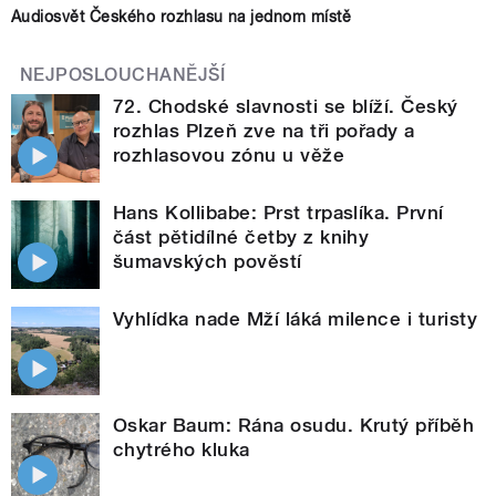
Audiosvět Českého rozhlasu na jednom místě
NEJPOSLOUCHANĚJŠÍ
72. Chodské slavnosti se blíží. Český
rozhlas Plzeň zve na tři pořady a
rozhlasovou zónu u věže
Hans Kollibabe: Prst trpaslíka. První
část pětidílné četby z knihy
šumavských pověstí
Vyhlídka nade Mží láká milence i turisty
Oskar Baum: Rána osudu. Krutý příběh
chytrého kluka