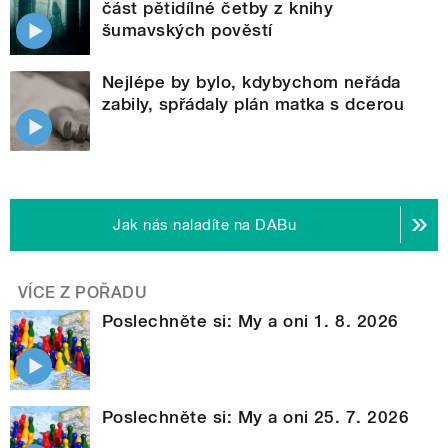
část pětidílné četby z knihy
šumavských pověstí
Nejlépe by bylo, kdybychom neřáda
zabily, spřádaly plán matka s dcerou
Jak nás naladíte na DABu
VÍCE Z POŘADU
Poslechněte si: My a oni 1. 8. 2026
Poslechněte si: My a oni 25. 7. 2026