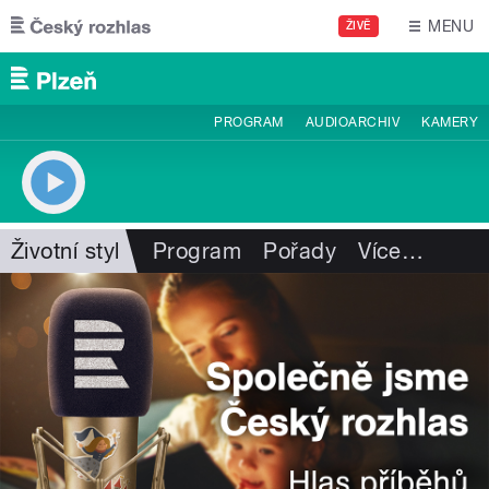
Přejít k hlavnímu obsahu
MENU
ŽIVĚ
PROGRAM
AUDIOARCHIV
KAMERY
Životní styl
Program
Pořady
Více
…