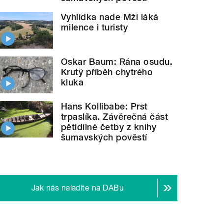
Vyhlídka nade Mží láká
milence i turisty
Oskar Baum: Rána osudu.
Krutý příběh chytrého
kluka
Hans Kollibabe: Prst
trpaslíka. Závěrečná část
pětidílné četby z knihy
šumavských pověstí
Jak nás naladíte na DABu