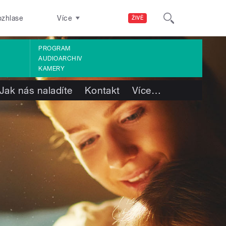
ozhlase
Více
ŽIVĚ
PROGRAM
AUDIOARCHIV
KAMERY
Jak nás naladíte
Kontakt
Více
…