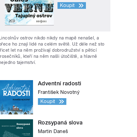
Koupit
Lincolnův ostrov nikdo nikdy na mapě nenašel, a
přece ho znají lidé na celém světě. Už déle než sto
třicet let na něm prožívají dobrodružství s pěticí
trosečníků, kteří na něm našli útočiště, a hlavně
nejedno tajemství.
Adventní radosti
František Novotný
Koupit
Rozsypaná slova
Martin Daneš