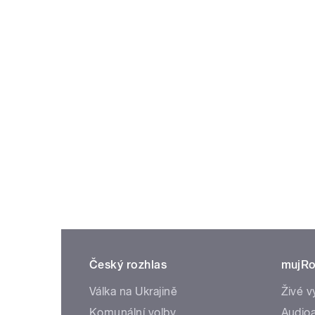
Český rozhlas
mujRo
Válka na Ukrajině
Živé v
Komunální volby
Audioa