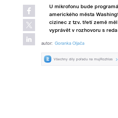
U mikrofonu bude programát
amerického města Washingto
cizinec z tzv. třetí země m
vyprávět v rozhovoru s red
autor:
Goranka Oljača
Všechny díly pořadu na mujRozhlas