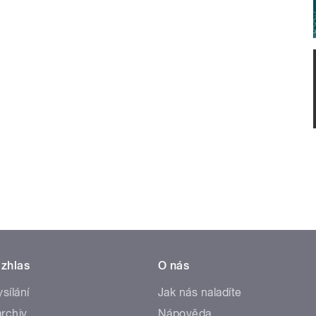
zhlas
O nás
ysílání
Jak nás naladíte
rchiv
Nápověda