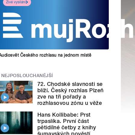
Živé vysílání
Audiosvět Českého rozhlasu na jednom místě
NEJPOSLOUCHANĚJŠÍ
72. Chodské slavnosti se
blíží. Český rozhlas Plzeň
zve na tři pořady a
rozhlasovou zónu u věže
Hans Kollibabe: Prst
trpaslíka. První část
pětidílné četby z knihy
šumavských pověstí