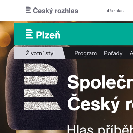
Přejít k hlavnímu obsahu
iRozhlas
Životní styl
Program
Pořady
A