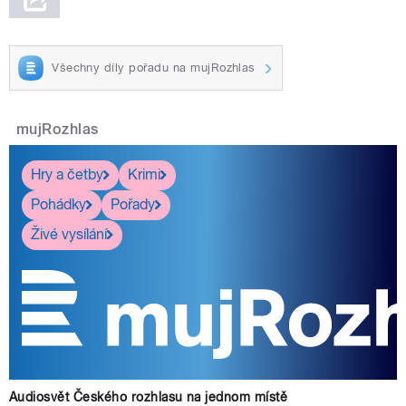
Všechny díly pořadu na mujRozhlas
mujRozhlas
Hry a četby
Krimi
Pohádky
Pořady
Živé vysílání
Audiosvět Českého rozhlasu na jednom místě