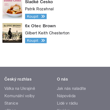
Sladké Česko
Patrik Rozehnal
Koupit
6x Otec Brown
Gilbert Keith Chesterton
Koupit
Český rozhlas
O nás
Válka na Ukrajině
Jak nás naladíte
Komunální volby
Nápověda
Stanice
Lidé v rádiu