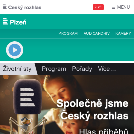
Přejít k hlavnímu obsahu
MENU
ŽIVĚ
PROGRAM
AUDIOARCHIV
KAMERY
Životní styl
Program
Pořady
Více
…