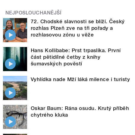
NEJPOSLOUCHANĚJŠÍ
72. Chodské slavnosti se blíží. Český
rozhlas Plzeň zve na tři pořady a
rozhlasovou zónu u věže
Hans Kollibabe: Prst trpaslíka. První
část pětidílné četby z knihy
šumavských pověstí
Vyhlídka nade Mží láká milence i turisty
Oskar Baum: Rána osudu. Krutý příběh
chytrého kluka