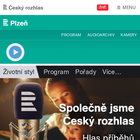
Přejít k hlavnímu obsahu
MENU
ŽIVĚ
PROGRAM
AUDIOARCHIV
KAMERY
Životní styl
Program
Pořady
Více
…