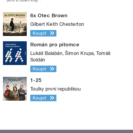
zemi a rudém kraji“.
6x Otec Brown
Gilbert Keith Chesterton
Koupit
Román pro pitomce
Lukáš Balabán, Šimon Krupa, Tomáš
Soldán
Koupit
1-25
Toulky první republikou
Koupit