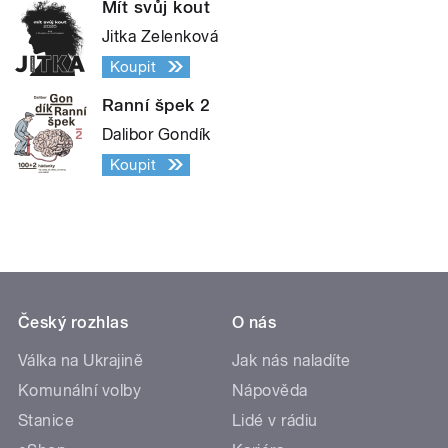
Mít svůj kout
Jitka Zelenková
Koupit
Ranní špek 2
Dalibor Gondík
Koupit
Český rozhlas
O nás
Válka na Ukrajině
Jak nás naladíte
Komunální volby
Nápověda
Stanice
Lidé v rádiu