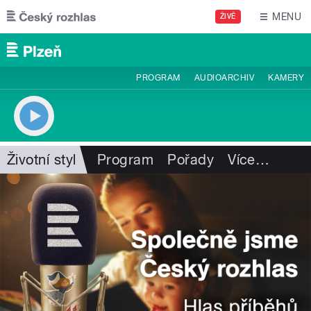
Přejít k hlavnímu obsahu
MENU
ŽIVĚ
PROGRAM
AUDIOARCHIV
KAMERY
Životní styl
Program
Pořady
Více
…