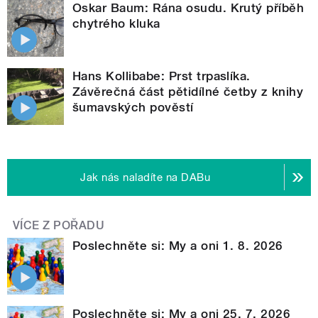
Oskar Baum: Rána osudu. Krutý příběh
chytrého kluka
Hans Kollibabe: Prst trpaslíka.
Závěrečná část pětidílné četby z knihy
šumavských pověstí
Jak nás naladíte na DABu
VÍCE Z POŘADU
Poslechněte si: My a oni 1. 8. 2026
Poslechněte si: My a oni 25. 7. 2026