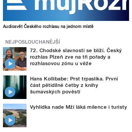
Audiosvět Českého rozhlasu na jednom místě
NEJPOSLOUCHANĚJŠÍ
72. Chodské slavnosti se blíží. Český
rozhlas Plzeň zve na tři pořady a
rozhlasovou zónu u věže
Hans Kollibabe: Prst trpaslíka. První
část pětidílné četby z knihy
šumavských pověstí
Vyhlídka nade Mží láká milence i turisty