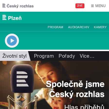
Přejít k hlavnímu obsahu
MENU
ŽIVĚ
PROGRAM
AUDIOARCHIV
KAMERY
Životní styl
Program
Pořady
Více
…