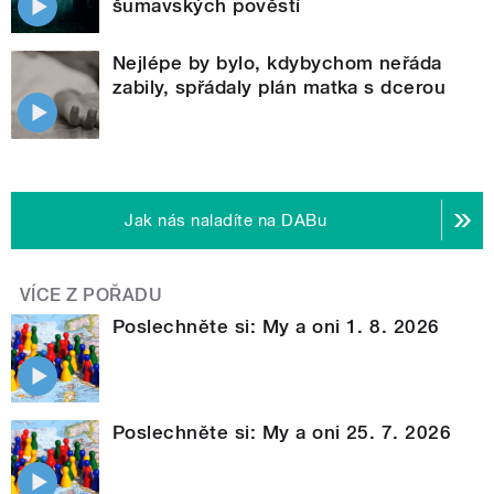
šumavských pověstí
Nejlépe by bylo, kdybychom neřáda
zabily, spřádaly plán matka s dcerou
Jak nás naladíte na DABu
VÍCE Z POŘADU
Poslechněte si: My a oni 1. 8. 2026
Poslechněte si: My a oni 25. 7. 2026