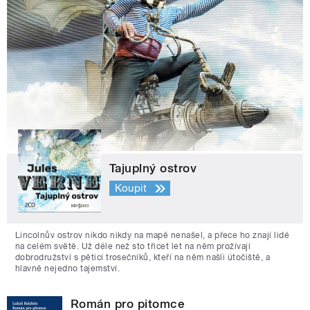
Tajuplný ostrov
Koupit
Lincolnův ostrov nikdo nikdy na mapě nenašel, a přece ho znají lidé
na celém světě. Už déle než sto třicet let na něm prožívají
dobrodružství s pěticí trosečníků, kteří na něm našli útočiště, a
hlavně nejedno tajemství.
Román pro pitomce