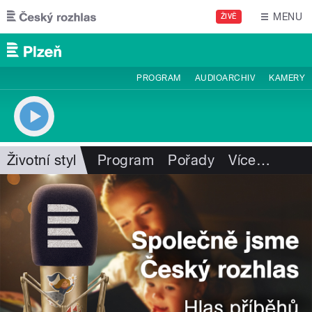
Přejít k hlavnímu obsahu
MENU
ŽIVĚ
PROGRAM
AUDIOARCHIV
KAMERY
Životní styl
Program
Pořady
Více
…