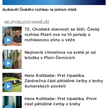
Audiosvět Českého rozhlasu na jednom místě
NEJPOSLOUCHANĚJŠÍ
72. Chodské slavnosti se blíží. Český
rozhlas Plzeň zve na tři pořady a
rozhlasovou zónu u věže
Nejmenší chmelnice na světě je od
letoška v Plzni-Černicích
Hans Kollibabe: Prst trpaslíka.
Závěrečná část pětidílné četby z knihy
šumavských pověstí
Hans Kollibabe: Prst trpaslíka. První
část pětidílné četby z knihy