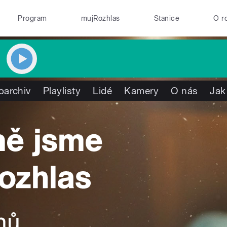
Program
mujRozhlas
Stanice
O r
oarchiv
Playlisty
Lidé
Kamery
O nás
Jak