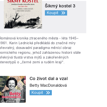
Šikmý kostel 3
Koupit
Románová kronika ztraceného města - léta 1945–
1961. Karin Lednická předkládá do značné míry
převratný, dosavadní paradigma měnící obraz
hornického regionu, jehož zahlazenou historii stále
překrývá tlustá vrstva mýtů a zakořeněných
stereotypů o „černé zemi a rudém kraji“.
Co život dal a vzal
Betty MacDonaldová
Koupit