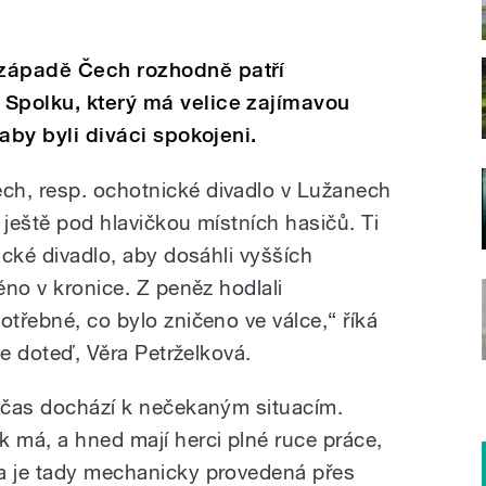
 západě Čech rozhodně patří
 Spolku, který má velice zajímavou
 aby byli diváci spokojeni.
ch, resp. ochotnické divadlo v Lužanech
 ještě pod hlavičkou místních hasičů. Ti
nické divadlo, aby dosáhli vyšších
ěno v kronice. Z peněz hodlali
otřebné, co bylo zničeno ve válce,“ říká
uje doteď, Věra Petrželková.
občas dochází k nečekaným situacím.
k má, a hned mají herci plné ruce práce,
na je tady mechanicky provedená přes