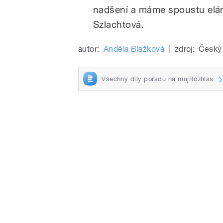
nadšení a máme spoustu elán
Szlachtová.
autor:
Anděla Blažková
|
zdroj:
Český 
Všechny díly pořadu na mujRozhlas