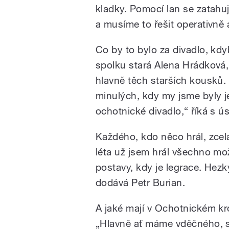
kladky. Pomocí lan se zatahuj
a musíme to řešit operativně 
Co by to bylo za divadlo, k
spolku stará Alena Hrádková, 
hlavně těch starších kousků.
minulých, kdy my jsme byly je
ochotnické divadlo,“ říká s 
Každého, kdo něco hrál, zcela
léta už jsem hrál všechno mo
postavy, kdy je legrace. Hezk
dodává Petr Burian.
A jaké mají v Ochotnickém k
„Hlavně ať máme vděčného, s