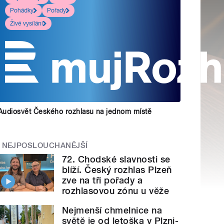
Pohádky
Pořady
Živé vysílání
Audiosvět Českého rozhlasu na jednom místě
NEJPOSLOUCHANĚJŠÍ
72. Chodské slavnosti se
blíží. Český rozhlas Plzeň
zve na tři pořady a
rozhlasovou zónu u věže
Nejmenší chmelnice na
světě je od letoška v Plzni-