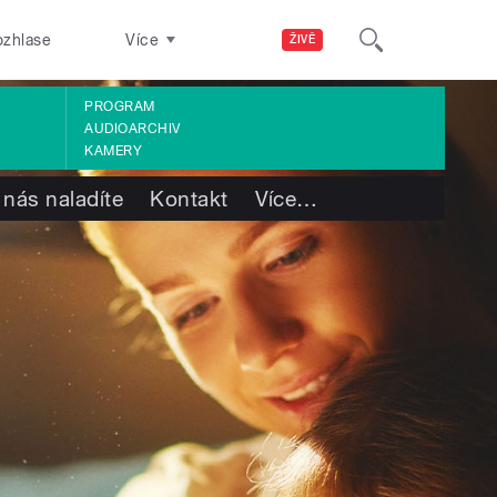
ozhlase
Více
ŽIVĚ
PROGRAM
AUDIOARCHIV
KAMERY
 nás naladíte
Kontakt
Více
…