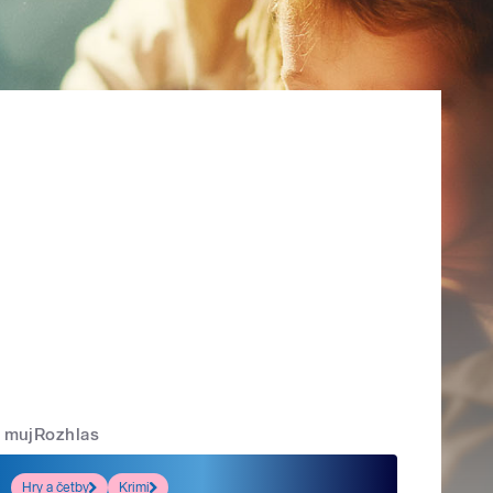
mujRozhlas
Hry a četby
Krimi