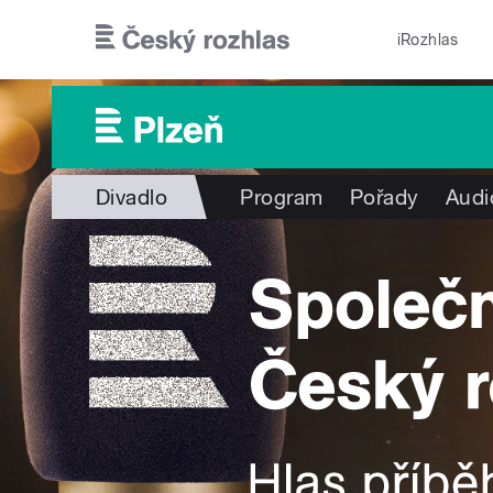
Přejít k hlavnímu obsahu
iRozhlas
Divadlo
Program
Pořady
Audi