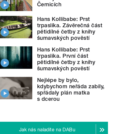
Černicích
Hans Kollibabe: Prst
trpaslíka. Závěrečná část
pětidílné četby z knihy
šumavských pověstí
Hans Kollibabe: Prst
trpaslíka. První část
pětidílné četby z knihy
šumavských pověstí
Nejlépe by bylo,
kdybychom neřáda zabily,
spřádaly plán matka
s dcerou
Jak nás naladíte na DABu