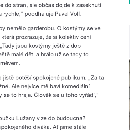
e do stran, ale občas dojde k zaseknutí
a rychle,“ poodhaluje Pavel Volf.
dyby nemělo garderobu. O kostýmy se ve
která prozrazuje, že si kolektiv cení
 „Tady jsou kostýmy ještě z dob
ště malé děti a hrálo už se tady to
úsměvem.
 jistě potěší spokojené publikum. „Za ta
žné. Ale nejvíce mě baví komediální
y se to hraje. Člověk se u toho vyřádí,“
roužku Lužany vize do budoucna?
pokojeného diváka. Ať jsme stále