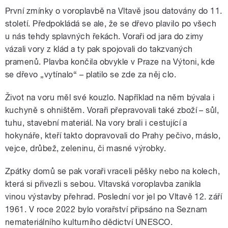
První zmínky o voroplavbě na Vltavě jsou datovány do 11.
století. Předpokládá se ale, že se dřevo plavilo po všech
u nás tehdy splavných řekách. Voraři od jara do zimy
vázali vory z klád a ty pak spojovali do takzvaných
pramenů. Plavba končila obvykle v Praze na Výtoni, kde
se dřevo „vytínalo“ – platilo se zde za něj clo.
Život na voru měl své kouzlo. Například na něm bývala i
kuchyně s ohništěm. Voraři přepravovali také zboží – sůl,
tuhu, stavební materiál. Na vory brali i cestující a
hokynáře, kteří takto dopravovali do Prahy pečivo, máslo,
vejce, drůbež, zeleninu, či masné výrobky.
Zpátky domů se pak voraři vraceli pěšky nebo na kolech,
která si přivezli s sebou. Vltavská voroplavba zanikla
vinou výstavby přehrad. Poslední vor jel po Vltavě 12. září
1961. V roce 2022 bylo vorařství připsáno na Seznam
nemateriálního kulturního dědictví UNESCO.