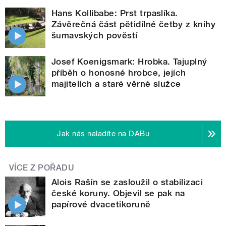
Hans Kollibabe: Prst trpaslíka.
Závěrečná část pětidílné četby z knihy
šumavských pověstí
Josef Koenigsmark: Hrobka. Tajuplný
příběh o honosné hrobce, jejích
majitelích a staré věrné služce
Jak nás naladíte na DABu
VÍCE Z POŘADU
Alois Rašín se zasloužil o stabilizaci
české koruny. Objevil se pak na
papírové dvacetikoruně