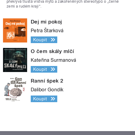
překrývá tlustá vrstva mýtů a zakořeněných stereotypů o „černé
zemi a rudém kraji“.
Dej mi pokoj
Petra Štarková
Koupit
O čem skály mlčí
Kateřina Surmanová
Koupit
Ranní špek 2
Dalibor Gondík
Koupit