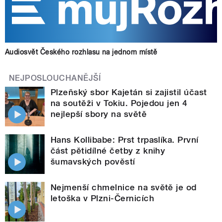
Audiosvět Českého rozhlasu na jednom místě
NEJPOSLOUCHANĚJŠÍ
Plzeňský sbor Kajetán si zajistil účast
na soutěži v Tokiu. Pojedou jen 4
nejlepší sbory na světě
Hans Kollibabe: Prst trpaslíka. První
část pětidílné četby z knihy
šumavských pověstí
Nejmenší chmelnice na světě je od
letoška v Plzni-Černicích