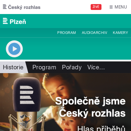
Přejít k hlavnímu obsahu
MENU
ŽIVĚ
PROGRAM
AUDIOARCHIV
KAMERY
Historie
Program
Pořady
Více
…