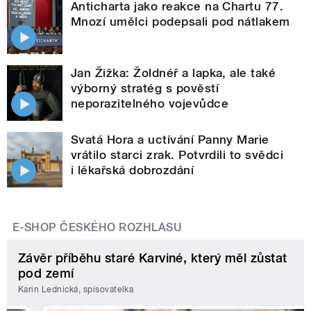
Anticharta jako reakce na Chartu 77.
Mnozí umělci podepsali pod nátlakem
Jan Žižka: Žoldnéř a lapka, ale také
výborný stratég s pověstí
neporazitelného vojevůdce
Svatá Hora a uctívání Panny Marie
vrátilo starci zrak. Potvrdili to svědci
i lékařská dobrozdání
E-SHOP ČESKÉHO ROZHLASU
Závěr příběhu staré Karviné, který měl zůstat
pod zemí
Karin Lednická, spisovatelka