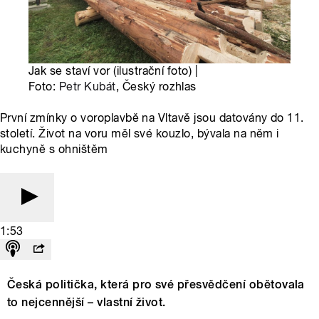
Jak se staví vor (ilustrační foto) |
Foto:
Petr Kubát
, Český rozhlas
První zmínky o voroplavbě na Vltavě jsou datovány do 11.
století. Život na voru měl své kouzlo, bývala na něm i
kuchyně s ohništěm
1:53
Česká politička, která pro své přesvědčení obětovala
to nejcennější – vlastní život.