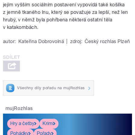
jejím vyšším sociálním postavení vypovídá také košilka
z jemně tkaného lnu, který se považuje za lepší, než len
hrubý, v němž byla pohřbena některá ostatní těla
v katakombách.
autor:
Kateřina Dobrovolná
|
zdroj:
Český rozhlas Plzeň
Všechny díly pořadu na mujRozhlas
mujRozhlas
Hry a četby
Krimi
Pohádky
Pořady