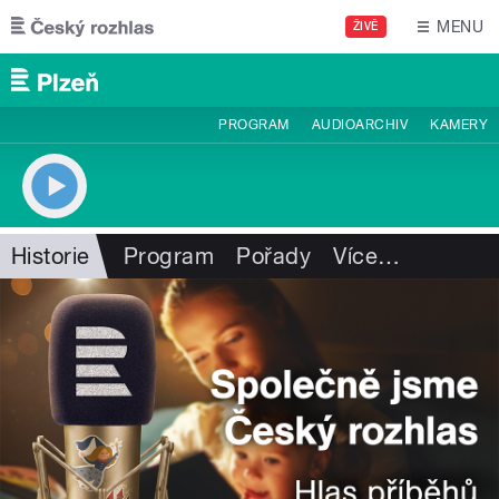
Přejít k hlavnímu obsahu
MENU
ŽIVĚ
PROGRAM
AUDIOARCHIV
KAMERY
Historie
Program
Pořady
Více
…