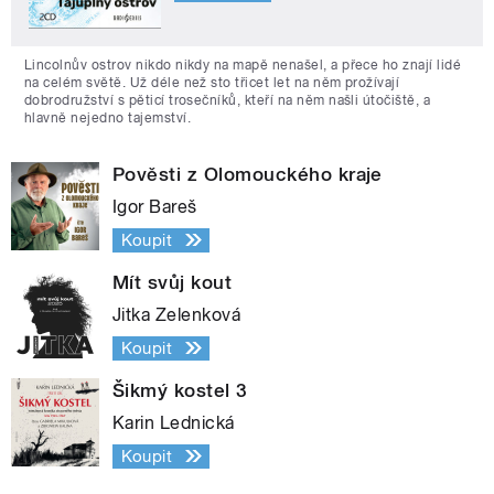
Lincolnův ostrov nikdo nikdy na mapě nenašel, a přece ho znají lidé
na celém světě. Už déle než sto třicet let na něm prožívají
dobrodružství s pěticí trosečníků, kteří na něm našli útočiště, a
hlavně nejedno tajemství.
Pověsti z Olomouckého kraje
Igor Bareš
Koupit
Mít svůj kout
Jitka Zelenková
Koupit
Šikmý kostel 3
Karin Lednická
Koupit