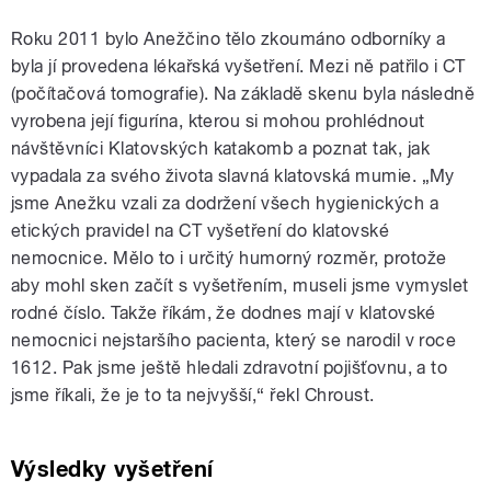
Roku 2011 bylo Anežčino tělo zkoumáno odborníky a
byla jí provedena lékařská vyšetření. Mezi ně patřilo i CT
(počítačová tomografie). Na základě skenu byla následně
vyrobena její figurína, kterou si mohou prohlédnout
návštěvníci Klatovských katakomb a poznat tak, jak
vypadala za svého života slavná klatovská mumie. „My
jsme Anežku vzali za dodržení všech hygienických a
etických pravidel na CT vyšetření do klatovské
nemocnice. Mělo to i určitý humorný rozměr, protože
aby mohl sken začít s vyšetřením, museli jsme vymyslet
rodné číslo. Takže říkám, že dodnes mají v klatovské
nemocnici nejstaršího pacienta, který se narodil v roce
1612. Pak jsme ještě hledali zdravotní pojišťovnu, a to
jsme říkali, že je to ta nejvyšší,“ řekl Chroust.
Výsledky vyšetření