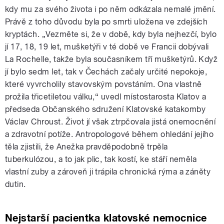
kdy mu za svého života i po něm odkázala nemalé jmění.
Právě z toho důvodu byla po smrti uložena ve zdejších
kryptách. „Vezměte si, že v době, kdy byla nejhezčí, bylo
jí 17, 18, 19 let, mušketýři v té době ve Francii dobývali
La Rochelle, takže byla současníkem tří mušketýrů. Když
jí bylo sedm let, tak v Čechách začaly určité nepokoje,
které vyvrcholily stavovským povstáním. Ona vlastně
prožila třicetiletou válku,“ uvedl místostarosta Klatov a
předseda Občanského sdružení Klatovské katakomby
Václav Chroust. Život jí však ztrpčovala jistá onemocnění
a zdravotní potíže. Antropologové během ohledání jejího
těla zjistili, že Anežka pravděpodobně trpěla
tuberkulózou, a to jak plic, tak kostí, ke stáří neměla
vlastní zuby a zároveň ji trápila chronická rýma a záněty
dutin.
Nejstarší pacientka klatovské nemocnice