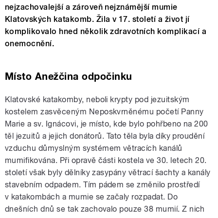
nejzachovalejší a zároveň nejznámější mumie
Klatovských katakomb. Žila v 17. století a život jí
komplikovalo hned několik zdravotních komplikací a
onemocnění.
Místo Anežčina odpočinku
Klatovské katakomby, neboli krypty pod jezuitským
kostelem zasvěceným Neposkvrněnému početí Panny
Marie a sv. Ignácovi, je místo, kde bylo pohřbeno na 200
těl jezuitů a jejich donátorů. Tato těla byla díky proudění
vzduchu důmyslným systémem větracích kanálů
mumifikována. Při opravě části kostela ve 30. letech 20.
století však byly dělníky zasypány větrací šachty a kanály
stavebním odpadem. Tím pádem se změnilo prostředí
v katakombách a mumie se začaly rozpadat. Do
dnešních dnů se tak zachovalo pouze 38 mumií. Z nich