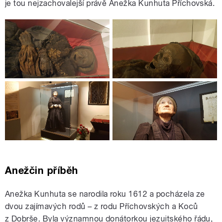
je tou nejzachovalejší právě Anežka Kunhuta Příchovská.
Anežčin příběh
Anežka Kunhuta se narodila roku 1612 a pocházela ze
dvou zajímavých rodů – z rodu Příchovských a Koců
z Dobrše. Byla významnou donátorkou jezuitského řádu,