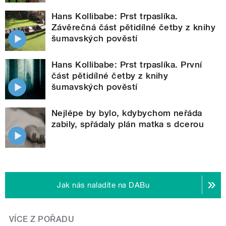
Hans Kollibabe: Prst trpaslíka.
Závěrečná část pětidílné četby z knihy
šumavských pověstí
Hans Kollibabe: Prst trpaslíka. První
část pětidílné četby z knihy
šumavských pověstí
Nejlépe by bylo, kdybychom neřáda
zabily, spřádaly plán matka s dcerou
Jak nás naladíte na DABu
VÍCE Z POŘADU