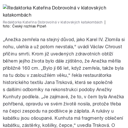
Redaktorka Kateřina Dobrovolná v klatovských katakombách
|
foto:
Český rozhlas Plzeň
„Anežka zemřela na stejný důvod, jako Karel IV. Zlomila si
nohu, ulehla a už potom nevstala,“ uvádí Václav Chroust
příčinu smrti. Krom již uvedených zdravotních obtíží
během jejího života bylo dále zjištěno, že Anežka měřila
přibližně 160 cm. „Bylo jí 66 let, když zemřela, takže byla
na tu dobu v zasloužilém věku,“ řekla restaurátorka
historického textilu Jana Trsková, která se společně
s dalšími odborníky na rekonstrukci podoby Anežky
Kunhuty podílela. „Je zajímavé, že to, v čem byla Anežka
pohřbená, opravdu ve svém životě nosila, protože třeba
na čepci zespodu na podšívce je záplata. A rukávy u
kabátku jsou ošoupané. Kunhuta má fragmenty oblečení
kabátku, zástěrky, košilky, čepce,“ uvedla Trsková. O