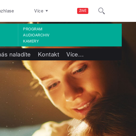
ozhlase
Více
ŽIVĚ
PROGRAM
AUDIOARCHIV
KAMERY
nás naladíte
Kontakt
Více
…