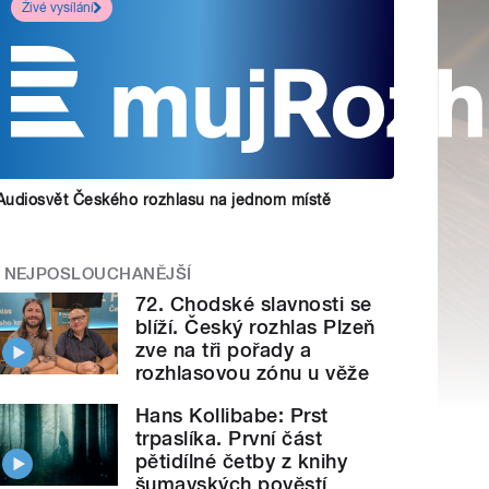
Živé vysílání
Audiosvět Českého rozhlasu na jednom místě
NEJPOSLOUCHANĚJŠÍ
72. Chodské slavnosti se
blíží. Český rozhlas Plzeň
zve na tři pořady a
rozhlasovou zónu u věže
Hans Kollibabe: Prst
trpaslíka. První část
pětidílné četby z knihy
šumavských pověstí