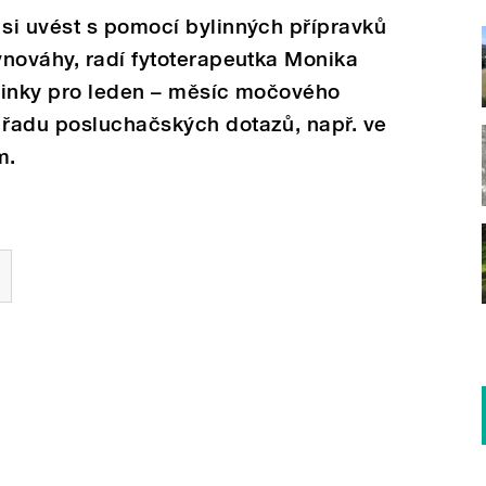
si uvést s pomocí bylinných přípravků
vnováhy, radí fytoterapeutka Monika
linky pro leden – měsíc močového
řadu posluchačských dotazů, např. ve
m.