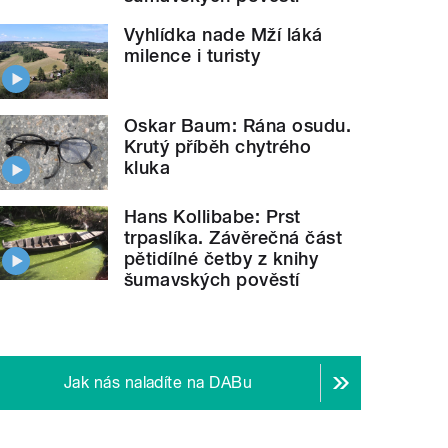
Vyhlídka nade Mží láká
milence i turisty
Oskar Baum: Rána osudu.
Krutý příběh chytrého
kluka
Hans Kollibabe: Prst
trpaslíka. Závěrečná část
pětidílné četby z knihy
šumavských pověstí
Jak nás naladíte na DABu