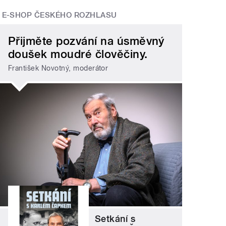
E-SHOP ČESKÉHO ROZHLASU
Přijměte pozvání na úsměvný
doušek moudré člověčiny.
František Novotný, moderátor
Setkání s