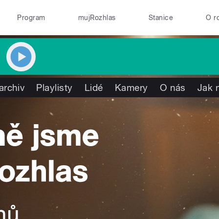
Program
mujRozhlas
Stanice
O r
archiv
Playlisty
Lidé
Kamery
O nás
Jak 