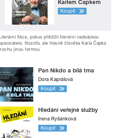
Karlem Čapkem
Koupit
Literární fikce, pokus přiblížit literární nadsázkou
spisovatele, filozofa, ale hlavně člověka Karla Čapka
trochu jinou formou.
Pan Nikdo a bílá tma
Dora Kaprálová
Koupit
Hledání veřejné služby
Irena Ryšánková
Koupit