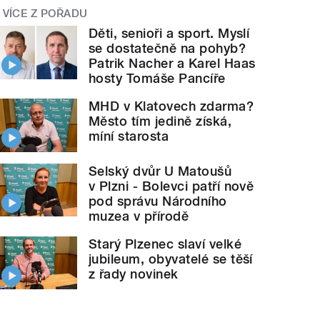
VÍCE Z POŘADU
Děti, senioři a sport. Myslí
se dostatečně na pohyb?
Patrik Nacher a Karel Haas
hosty Tomáše Pancíře
MHD v Klatovech zdarma?
Město tím jedině získá,
míní starosta
Selský dvůr U Matoušů
v Plzni - Bolevci patří nově
pod správu Národního
muzea v přírodě
Starý Plzenec slaví velké
jubileum, obyvatelé se těší
z řady novinek