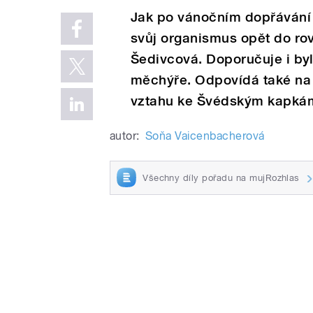
Jak po vánočním dopřávání 
svůj organismus opět do ro
Šedivcová. Doporučuje i by
měchýře. Odpovídá také na 
vztahu ke Švédským kapká
autor:
Soňa Vaicenbacherová
Všechny díly pořadu na mujRozhlas