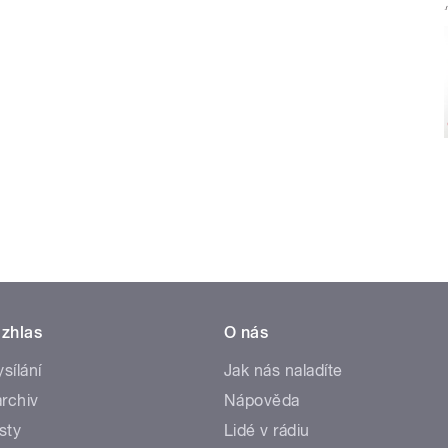
zhlas
O nás
ysílání
Jak nás naladíte
rchiv
Nápověda
sty
Lidé v rádiu