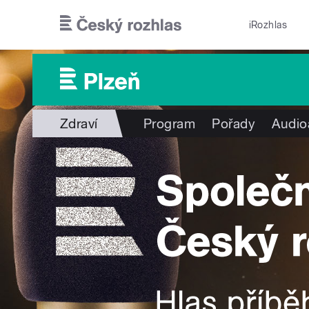
Přejít k hlavnímu obsahu
iRozhlas
Zdraví
Program
Pořady
Audio