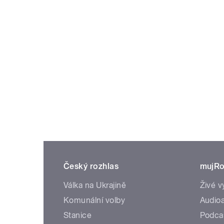
Český rozhlas
mujRo
Válka na Ukrajině
Živé v
Komunální volby
Audioa
Stanice
Podca