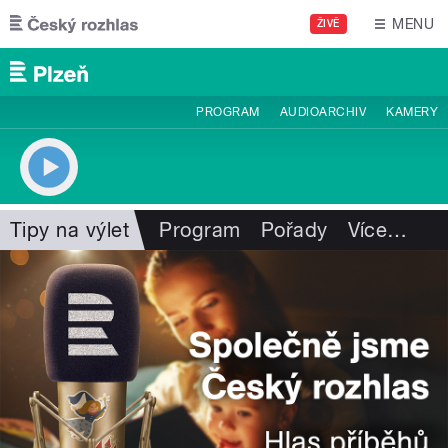
Přejít k hlavnímu obsahu
MENU
ŽIVĚ
PROGRAM
AUDIOARCHIV
KAMERY
Tipy na výlet
Program
Pořady
Více
…