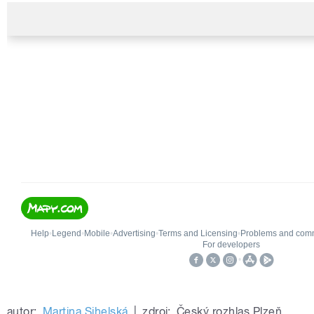
autor:
Martina Sihelská
|
zdroj:
Český rozhlas Plzeň