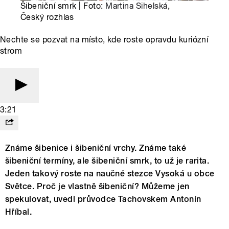
Šibeniční smrk | Foto:
Martina Sihelská
,
Český rozhlas
Nechte se pozvat na místo, kde roste opravdu kuriózní
strom
3:21
Známe šibenice i šibeniční vrchy. Známe také
šibeniční termíny, ale šibeniční smrk, to už je rarita.
Jeden takový roste na naučné stezce Vysoká u obce
Světce. Proč je vlastně šibeniční? Můžeme jen
spekulovat, uvedl průvodce Tachovskem Antonín
Hříbal.