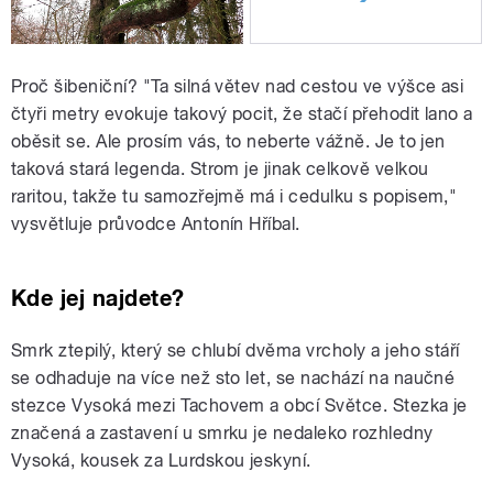
Proč šibeniční? "Ta silná větev nad cestou ve výšce asi
čtyři metry evokuje takový pocit, že stačí přehodit lano a
oběsit se. Ale prosím vás, to neberte vážně. Je to jen
taková stará legenda. Strom je jinak celkově velkou
raritou, takže tu samozřejmě má i cedulku s popisem,"
vysvětluje průvodce Antonín Hříbal.
Kde jej najdete?
Smrk ztepilý, který se chlubí dvěma vrcholy a jeho stáří
se odhaduje na více než sto let, se nachází na naučné
stezce Vysoká mezi Tachovem a obcí Světce. Stezka je
značená a zastavení u smrku je nedaleko rozhledny
Vysoká, kousek za Lurdskou jeskyní.