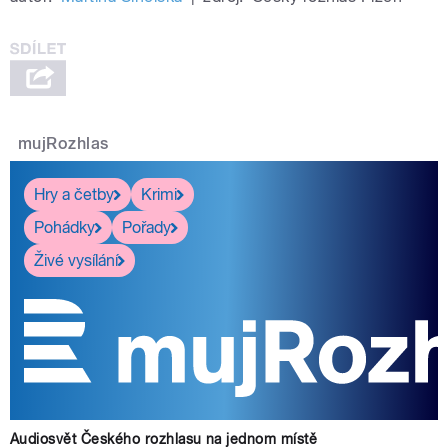
mujRozhlas
Hry a četby
Krimi
Pohádky
Pořady
Živé vysílání
Audiosvět Českého rozhlasu na jednom místě