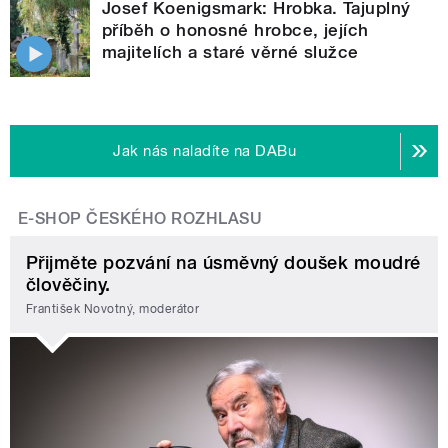
Josef Koenigsmark: Hrobka. Tajuplný
příběh o honosné hrobce, jejích
majitelích a staré věrné služce
Jak nás naladíte na DABu
E-SHOP ČESKÉHO ROZHLASU
Přijměte pozvání na úsměvný doušek moudré
člověčiny.
František Novotný, moderátor