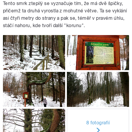
Tento smrk ztepilý se vyznačuje tím, že má dvě špičky,
přičemž ta druhá vyrostla z mohutné větve. Ta se vyklání
asi čtyři metry do strany a pak se, téměř v pravém úhlu,
stáčí nahoru, kde tvoří další "korunu".
8 fotografií