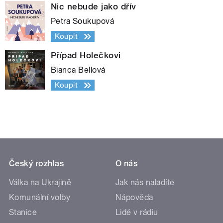
Nic nebude jako dřív
Petra Soukupová
Koupit
Případ Holečkovi
Bianca Bellová
Koupit
Český rozhlas
O nás
Válka na Ukrajině
Jak nás naladíte
Komunální volby
Nápověda
Stanice
Lidé v rádiu