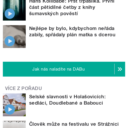
Hans Kollibabe: Prst trpaslíka. První
část pětidílné četby z knihy
šumavských pověstí
Nejlépe by bylo, kdybychom neřáda
zabily, spřádaly plán matka s dcerou
Jak nás naladíte na DABu
VÍCE Z POŘADU
Selské slavnosti v Holašovicích:
sedláci, Doudlebané a Babouci
Člověk může na festivalu ve Strážnici