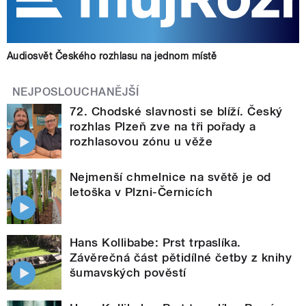
Audiosvět Českého rozhlasu na jednom místě
NEJPOSLOUCHANĚJŠÍ
72. Chodské slavnosti se blíží. Český
rozhlas Plzeň zve na tři pořady a
rozhlasovou zónu u věže
Nejmenší chmelnice na světě je od
letoška v Plzni-Černicích
Hans Kollibabe: Prst trpaslíka.
Závěrečná část pětidílné četby z knihy
šumavských pověstí