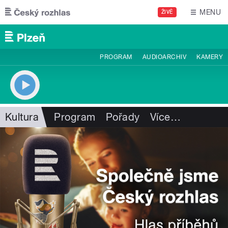
Přejít k hlavnímu obsahu
MENU
ŽIVĚ
PROGRAM
AUDIOARCHIV
KAMERY
Kultura
Program
Pořady
Více
…