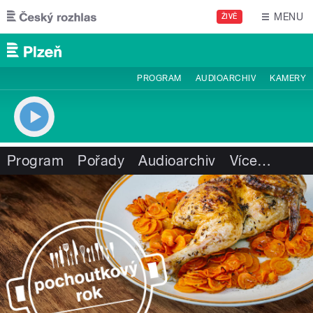
Přejít k hlavnímu obsahu
MENU
ŽIVĚ
PROGRAM
AUDIOARCHIV
KAMERY
Program
Pořady
Audioarchiv
Více
…