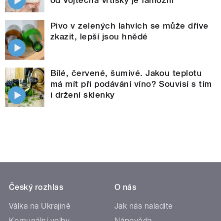
Pivo v zelených lahvích se může dříve
zkazit, lepší jsou hnědé
Bílé, červené, šumivé. Jakou teplotu
má mít při podávání víno? Souvisí s tím
i držení sklenky
Český rozhlas
O nás
Válka na Ukrajině
Jak nás naladíte
Komunální volby
Nápověda