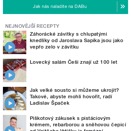
Jak nás naladíte na DABu
NEJNOVĚJŠÍ RECEPTY
Záhorácké závitky s chlupatými
knedlíky od Jaroslava Sapíka jsou jako
vepřo zelo v závitku
Lovecký salám Češi znají už 100 let
Jak velké sousto si můžeme ukrojit?
Takové, abyste mohli hovořit, radí
Ladislav Špaček
Piškotový zákusek s pistáciovým
krémem, rebarborou a sněhovou čepicí
od Vojtěcha Vrtišky je famózní