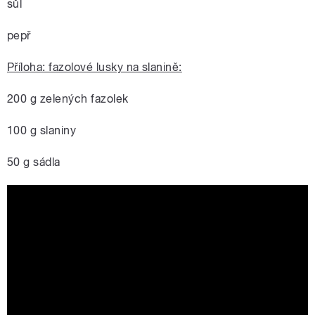
sůl
pepř
Příloha: fazolové lusky na slanině:
200 g zelených fazolek
100 g slaniny
50 g sádla
Smetanový pekáček z vepřového masa
dle receptu paní Kateřiny Váňové