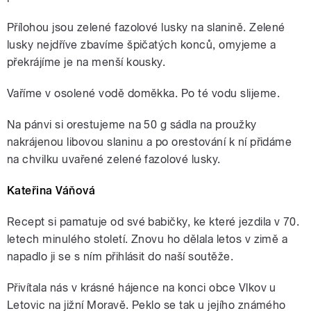
Přílohou jsou zelené fazolové lusky na slanině. Zelené
lusky nejdříve zbavíme špičatých konců, omyjeme a
překrájíme je na menší kousky.
Vaříme v osolené vodě doměkka. Po té vodu slijeme.
Na pánvi si orestujeme na 50 g sádla na proužky
nakrájenou libovou slaninu a po orestování k ní přidáme
na chvilku uvařené zelené fazolové lusky.
Kateřina Váňová
Recept si pamatuje od své babičky, ke které jezdila v 70.
letech minulého století. Znovu ho dělala letos v zimě a
napadlo ji se s ním přihlásit do naší soutěže.
Přivítala nás v krásné hájence na konci obce Vlkov u
Letovic na jižní Moravě. Peklo se tak u jejího známého