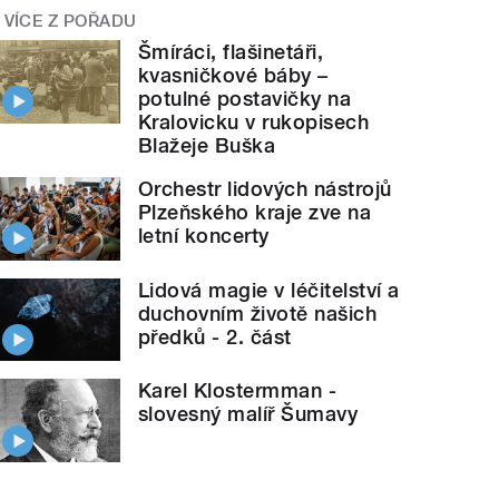
VÍCE Z POŘADU
Šmíráci, flašinetáři,
kvasničkové báby –
potulné postavičky na
Kralovicku v rukopisech
Blažeje Buška
Orchestr lidových nástrojů
Plzeňského kraje zve na
letní koncerty
Lidová magie v léčitelství a
duchovním životě našich
předků - 2. část
Karel Klostermman -
slovesný malíř Šumavy