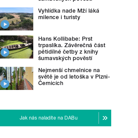
Vyhlídka nade Mží láká
milence i turisty
Hans Kollibabe: Prst
trpaslíka. Závěrečná část
pětidílné četby z knihy
šumavských pověstí
Nejmenší chmelnice na
světě je od letoška v Plzni-
Černicích
Jak nás naladíte na DABu