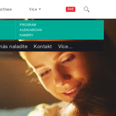
ozhlase
Více
ŽIVĚ
PROGRAM
AUDIOARCHIV
KAMERY
nás naladíte
Kontakt
Více
…