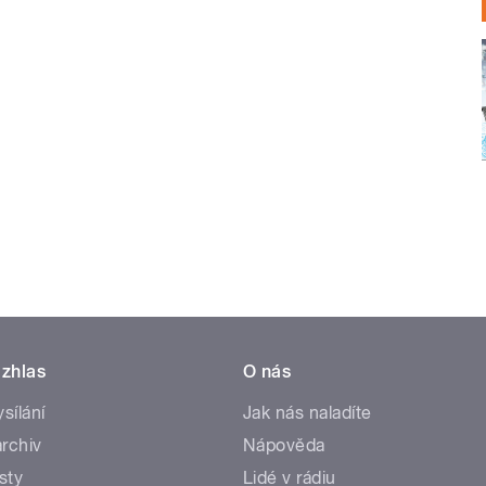
zhlas
O nás
ysílání
Jak nás naladíte
rchiv
Nápověda
sty
Lidé v rádiu