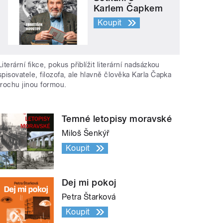
Karlem Čapkem
Koupit
Literární fikce, pokus přiblížit literární nadsázkou
spisovatele, filozofa, ale hlavně člověka Karla Čapka
trochu jinou formou.
Temné letopisy moravské
Miloš Šenkýř
Koupit
Dej mi pokoj
Petra Štarková
Koupit