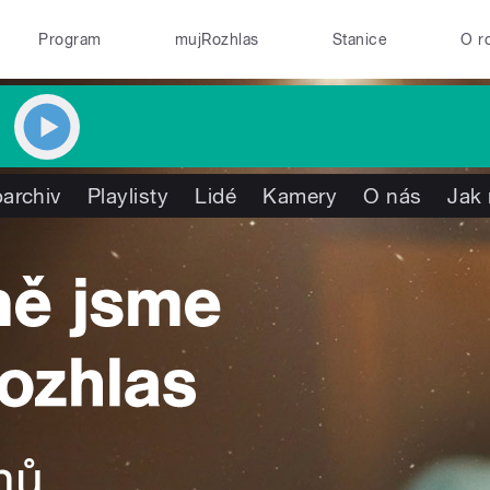
Program
mujRozhlas
Stanice
O r
archiv
Playlisty
Lidé
Kamery
O nás
Jak 