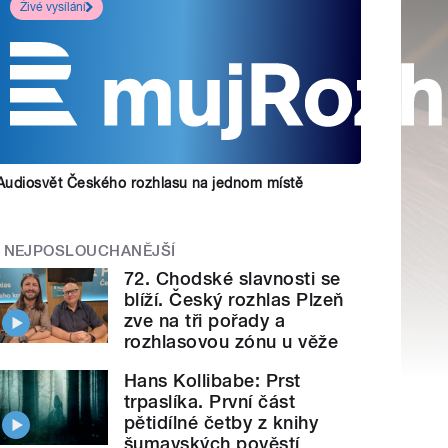
Živé vysílání
Audiosvět Českého rozhlasu na jednom místě
NEJPOSLOUCHANĚJŠÍ
72. Chodské slavnosti se
blíží. Český rozhlas Plzeň
zve na tři pořady a
rozhlasovou zónu u věže
Hans Kollibabe: Prst
trpaslíka. První část
pětidílné četby z knihy
šumavských pověstí