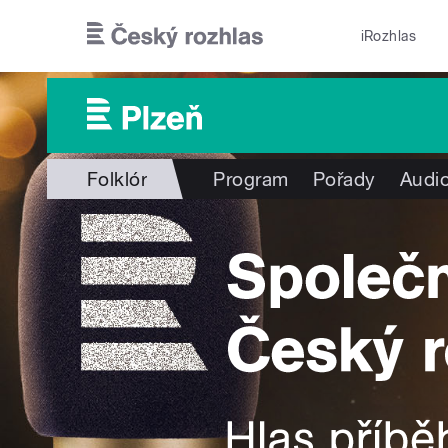
Přejít k hlavnímu obsahu
iRozhlas
Folklór
Program
Pořady
Audio