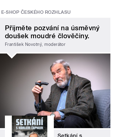
E-SHOP ČESKÉHO ROZHLASU
Přijměte pozvání na úsměvný
doušek moudré člověčiny.
František Novotný, moderátor
Setkání s