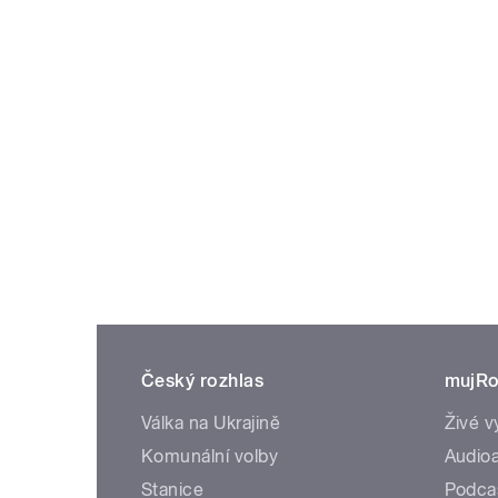
Český rozhlas
mujRo
Válka na Ukrajině
Živé v
Komunální volby
Audioa
Stanice
Podca