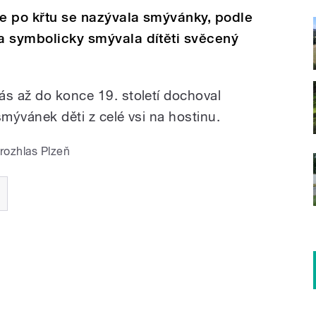
te po křtu se nazývala smývánky, podle
ka symbolicky smývala dítěti svěcený
ás až do konce 19. století dochoval
 smývánek děti z celé vsi na hostinu.
rozhlas Plzeň