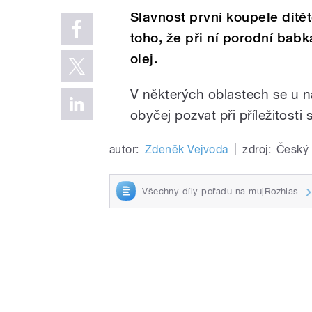
Slavnost první koupele dítě
toho, že při ní porodní bab
olej.
V některých oblastech se u n
obyčej pozvat při příležitosti
autor:
Zdeněk Vejvoda
|
zdroj:
Český 
Všechny díly pořadu na mujRozhlas