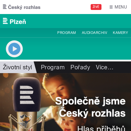
Přejít k hlavnímu obsahu
MENU
ŽIVĚ
PROGRAM
AUDIOARCHIV
KAMERY
Životní styl
Program
Pořady
Více
…