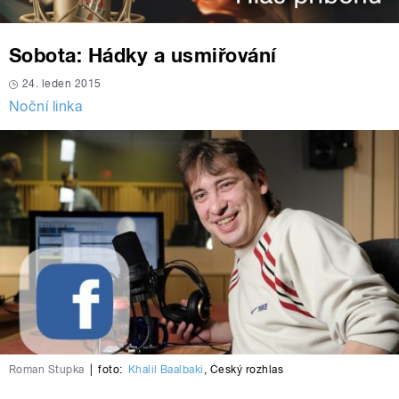
Sobota: Hádky a usmiřování
24. leden 2015
Noční linka
Roman Stupka
|
foto:
Khalil Baalbaki
,
Český rozhlas