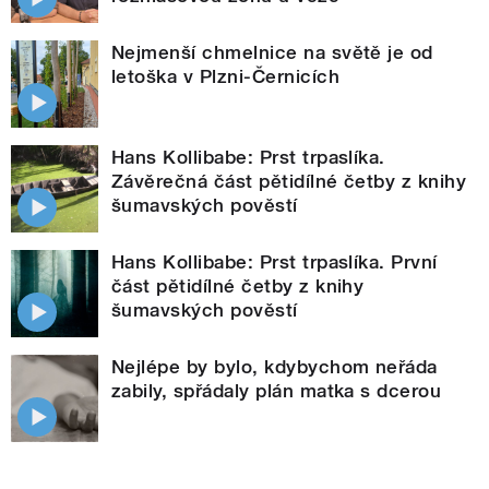
Nejmenší chmelnice na světě je od
letoška v Plzni-Černicích
Hans Kollibabe: Prst trpaslíka.
Závěrečná část pětidílné četby z knihy
šumavských pověstí
Hans Kollibabe: Prst trpaslíka. První
část pětidílné četby z knihy
šumavských pověstí
Nejlépe by bylo, kdybychom neřáda
zabily, spřádaly plán matka s dcerou