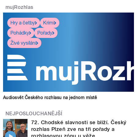
mujRozhlas
Hry a četby
Krimi
Pohádky
Pořady
Živé vysílání
Audiosvět Českého rozhlasu na jednom místě
NEJPOSLOUCHANĚJŠÍ
72. Chodské slavnosti se blíží. Český
rozhlas Plzeň zve na tři pořady a
rozhlasovou zónu u věže