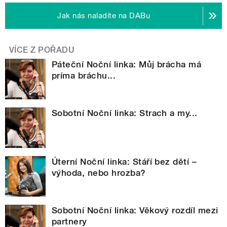
Jak nás naladíte na DABu
VÍCE Z POŘADU
Páteční Noční linka: Můj brácha má
príma bráchu...
Sobotní Noční linka: Strach a my...
Úterní Noční linka: Stáří bez dětí –
výhoda, nebo hrozba?
Sobotní Noční linka: Věkový rozdíl mezi
partnery