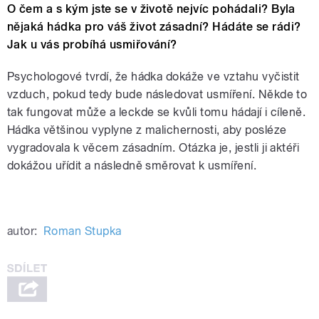
O čem a s kým jste se v životě nejvíc pohádali? Byla
nějaká hádka pro váš život zásadní? Hádáte se rádi?
Jak u vás probíhá usmiřování?
Psychologové tvrdí, že hádka dokáže ve vztahu vyčistit
vzduch, pokud tedy bude následovat usmíření. Někde to
tak fungovat může a leckde se kvůli tomu hádají i cíleně.
Hádka většinou vyplyne z malichernosti, aby posléze
vygradovala k věcem zásadním. Otázka je, jestli ji aktéři
dokážou uřídit a následně směrovat k usmíření.
autor:
Roman Stupka