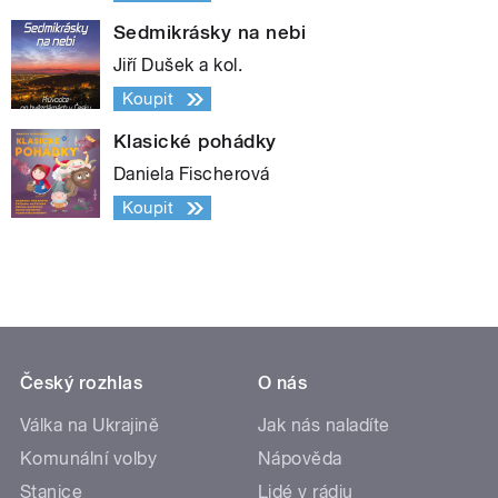
Sedmikrásky na nebi
Jiří Dušek a kol.
Koupit
Klasické pohádky
Daniela Fischerová
Koupit
Český rozhlas
O nás
Válka na Ukrajině
Jak nás naladíte
Komunální volby
Nápověda
Stanice
Lidé v rádiu