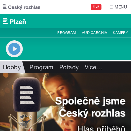
Přejít k hlavnímu obsahu
MENU
ŽIVĚ
PROGRAM
AUDIOARCHIV
KAMERY
Hobby
Program
Pořady
Více
…