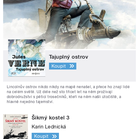
Tajuplný ostrov
Koupit
Lincolnův ostrov nikdo nikdy na mapě nenašel, a přece ho znají lidé
na celém světě. Už déle než sto třicet let na něm prožívají
dobrodružství s pěticí trosečníků, kteří na něm našli útočiště, a
hlavně nejedno tajemství.
Šikmý kostel 3
Karin Lednická
Koupit