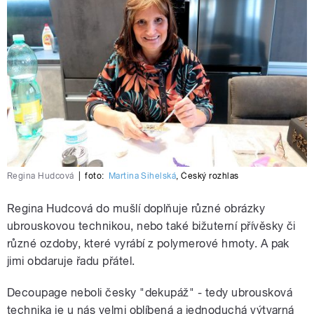
Regina Hudcová
|
foto:
Martina Sihelská
,
Český rozhlas
Regina Hudcová do mušlí doplňuje různé obrázky
ubrouskovou technikou, nebo také bižuterní přívěsky či
různé ozdoby, které vyrábí z polymerové hmoty. A pak
jimi obdaruje řadu přátel.
Decoupage neboli česky "dekupáž" - tedy ubrousková
technika je u nás velmi oblíbená a jednoduchá výtvarná