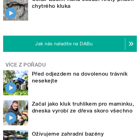
chytrého kluka
Jak nás naladíte na DABu
VÍCE Z POŘADU
Před odjezdem na dovolenou trávník
nesekejte
Začal jako kluk truhlíkem pro maminku,
dneska vyrobí ze dřeva skoro všechno
Oživujeme zahradní bazény