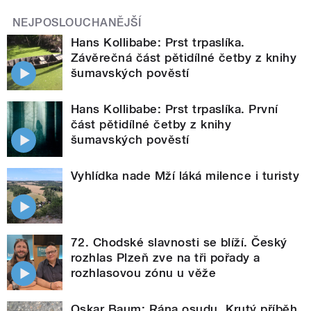
NEJPOSLOUCHANĚJŠÍ
Hans Kollibabe: Prst trpaslíka.
Závěrečná část pětidílné četby z knihy
šumavských pověstí
Hans Kollibabe: Prst trpaslíka. První
část pětidílné četby z knihy
šumavských pověstí
Vyhlídka nade Mží láká milence i turisty
72. Chodské slavnosti se blíží. Český
rozhlas Plzeň zve na tři pořady a
rozhlasovou zónu u věže
Oskar Baum: Rána osudu. Krutý příběh