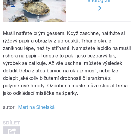
8 fotografií
Mušli natřete bílým gessem. Když zaschne, natrháte si
rýžový papír a obrázky z ubrousků. Trhané okraje
zaniknou lépe, než ty stříhané. Namažete lepidlo na mušli
i shora na papír - funguje to pak i jako bezbarvý lak,
výrobek se zafixuje. Až vše uschne, můžete výsledek
doladit třeba zlatou barvou na okraje mušlí, nebo lze
dolepit jakékoliv bižuterní drobnosti či aranžmá z
polymerové hmoty. Ozdobená mušle může sloužit třeba
jako odkládací mistička na šperky.
autor:
Martina Sihelská