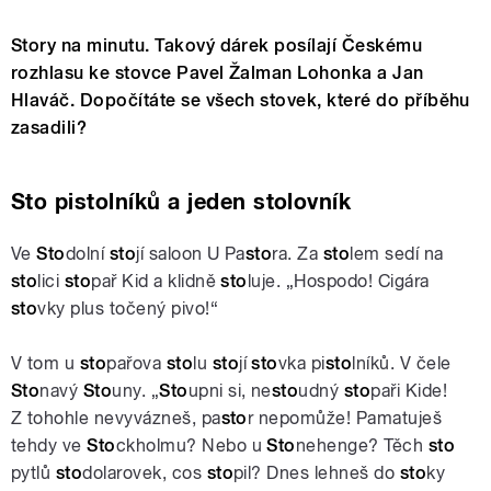
Story na minutu. Takový dárek posílají Českému
rozhlasu ke stovce Pavel Žalman Lohonka a Jan
Hlaváč. Dopočítáte se všech stovek, které do příběhu
zasadili?
Sto pistolníků a jeden stolovník
Ve
Sto
dolní
sto
jí saloon U Pa
sto
ra. Za
sto
lem sedí na
sto
lici
sto
pař Kid a klidně
sto
luje. „Hospodo! Cigára
sto
vky plus točený pivo!“
V tom u
sto
pařova
sto
lu
sto
jí
sto
vka pi
sto
lníků. V čele
Sto
navý
Sto
uny. „
Sto
upni si, ne
sto
udný
sto
paři Kide!
Z tohohle nevyvázneš, pa
sto
r nepomůže! Pamatuješ
tehdy ve
Sto
ckholmu? Nebo u
Sto
nehenge? Těch
sto
pytlů
sto
dolarovek, cos
sto
pil? Dnes lehneš do
sto
ky