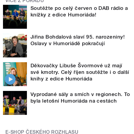
VÍCE Z POŘADU
Soutěžte po celý červen o DAB rádio a
knížky z edice Humoriáda!
Jiřina Bohdalová slaví 95. narozeniny!
Oslavy v Humoriádě pokračují
Děkovačky Libuše Švormové už mají
své kmotry. Celý říjen soutěžte i o další
knihy z edice Humoriáda
Vyprodané sály a smích v regionech. To
byla letošní Humoriáda na cestách
E-SHOP ČESKÉHO ROZHLASU