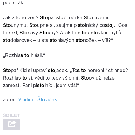
pod širák!“
Jak z toho ven?
Sto
pař
sto
čí oči ke
Sto
navému
Sto
unymu.
Sto
upne si, zaujme pi
sto
lnický po
sto
j. „Cos
to řekl,
Sto
navý
Sto
uny? A jak to
s to
u
sto
vkou pytlů
sto
dolarovek – u sta
sto
hlavých
sto
nožek – víš?“
„Rozhla
s to
hlásil.“
Sto
pař Kid si upraví
sto
jáček. „To
s to
nemohl říct hned?
Rozhla
s to
ví, vědí to tedy všichni.
Sto
py už nelze
zamést. Páni pi
sto
lníci, jsem váš!“
autor:
Vladimír Šťovíček