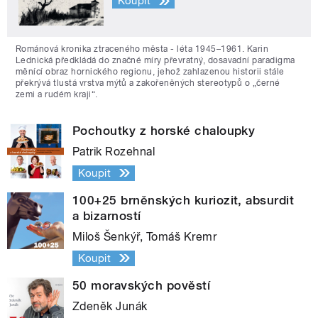
Koupit
Románová kronika ztraceného města - léta 1945–1961. Karin
Lednická předkládá do značné míry převratný, dosavadní paradigma
měnící obraz hornického regionu, jehož zahlazenou historii stále
překrývá tlustá vrstva mýtů a zakořeněných stereotypů o „černé
zemi a rudém kraji“.
Pochoutky z horské chaloupky
Patrik Rozehnal
Koupit
100+25 brněnských kuriozit, absurdit
a bizarností
Miloš Šenkýř, Tomáš Kremr
Koupit
50 moravských pověstí
Zdeněk Junák