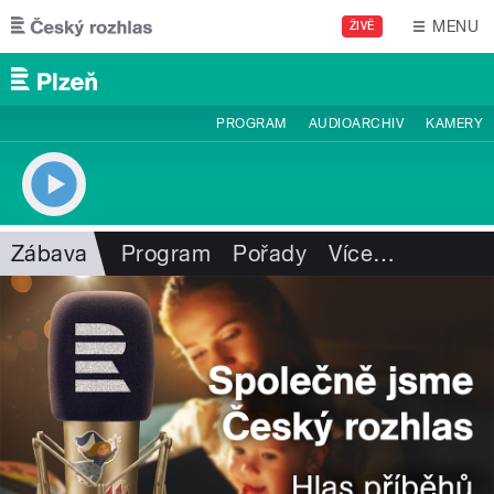
Přejít k hlavnímu obsahu
MENU
ŽIVĚ
PROGRAM
AUDIOARCHIV
KAMERY
Zábava
Program
Pořady
Více
…