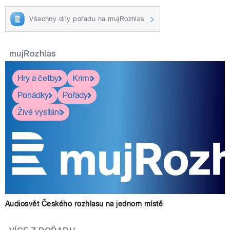
Všechny díly pořadu na mujRozhlas
mujRozhlas
Hry a četby
Krimi
Pohádky
Pořady
Živé vysílání
Audiosvět Českého rozhlasu na jednom místě