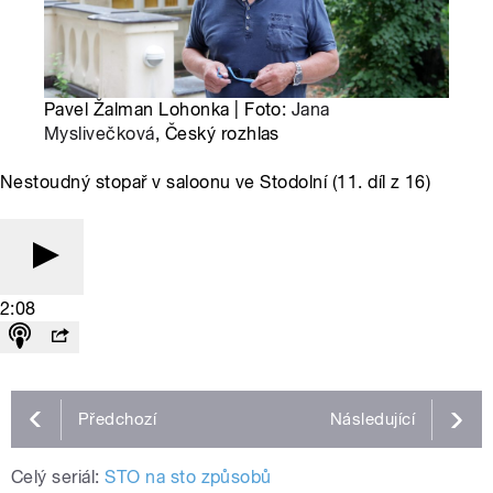
Pavel Žalman Lohonka | Foto:
Jana
Myslivečková
, Český rozhlas
Nestoudný stopař v saloonu ve Stodolní (11. díl z 16)
2:08
Předchozí
Následující
Celý seriál:
STO na sto způsobů