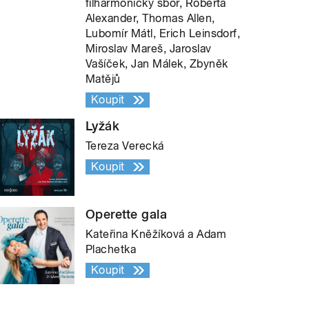
filharmonický sbor, Roberta
Alexander, Thomas Allen,
Lubomír Mátl, Erich Leinsdorf,
Miroslav Mareš, Jaroslav
Vašíček, Jan Málek, Zbyněk
Matějů
Koupit
Lyžák
Tereza Verecká
Koupit
Operette gala
Kateřina Kněžíková a Adam
Plachetka
Koupit