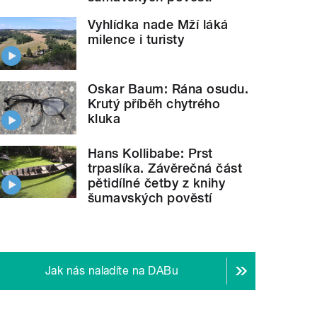
Vyhlídka nade Mží láká
milence i turisty
Oskar Baum: Rána osudu.
Krutý příběh chytrého
kluka
Hans Kollibabe: Prst
trpaslíka. Závěrečná část
pětidílné četby z knihy
šumavských pověstí
Jak nás naladíte na DABu