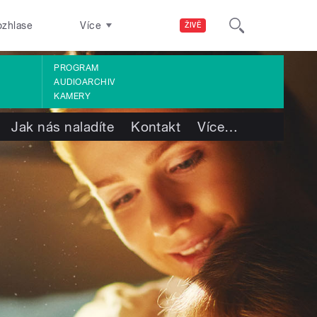
ozhlase
Více
ŽIVĚ
PROGRAM
AUDIOARCHIV
KAMERY
Jak nás naladíte
Kontakt
Více
…