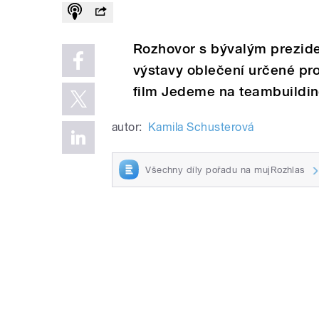
Rozhovor s bývalým prezid
výstavy oblečení určené pr
film Jedeme na teambuildin
autor:
Kamila Schusterová
Všechny díly pořadu na mujRozhlas