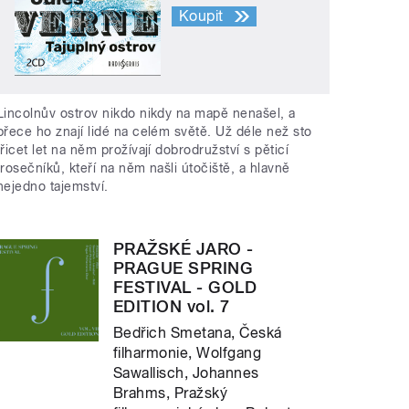
Koupit
Lincolnův ostrov nikdo nikdy na mapě nenašel, a
přece ho znají lidé na celém světě. Už déle než sto
třicet let na něm prožívají dobrodružství s pěticí
trosečníků, kteří na něm našli útočiště, a hlavně
nejedno tajemství.
PRAŽSKÉ JARO -
PRAGUE SPRING
FESTIVAL - GOLD
EDITION vol. 7
Bedřich Smetana, Česká
filharmonie, Wolfgang
Sawallisch, Johannes
Brahms, Pražský