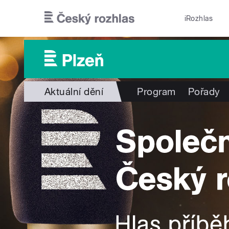
Přejít k hlavnímu obsahu
iRozhlas
Aktuální dění
Program
Pořady