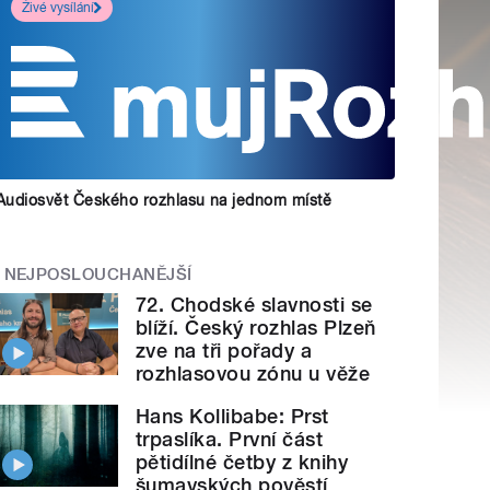
Živé vysílání
Audiosvět Českého rozhlasu na jednom místě
NEJPOSLOUCHANĚJŠÍ
72. Chodské slavnosti se
blíží. Český rozhlas Plzeň
zve na tři pořady a
rozhlasovou zónu u věže
Hans Kollibabe: Prst
trpaslíka. První část
pětidílné četby z knihy
šumavských pověstí