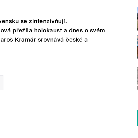
ensku se zintenzivňují.
ová přežila holokaust a dnes o svém
Maroš Kramár srovnává české a