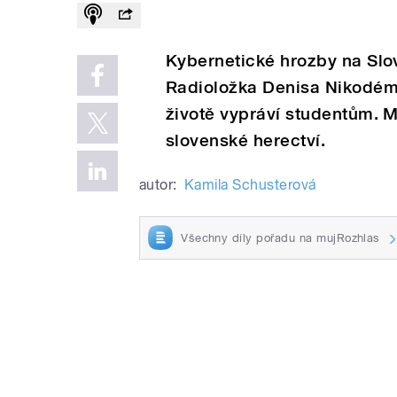
Kybernetické hrozby na Slov
Radioložka Denisa Nikodém
životě vypráví studentům. 
slovenské herectví.
autor:
Kamila Schusterová
Všechny díly pořadu na mujRozhlas