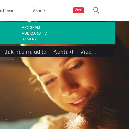
ozhlase
Více
ŽIVĚ
PROGRAM
AUDIOARCHIV
KAMERY
Jak nás naladíte
Kontakt
Více
…