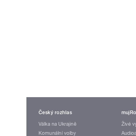
Český rozhlas
mujRo
Válka na Ukrajině
Živé v
Komunální volby
Audioa