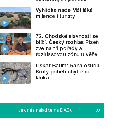
Vyhlídka nade Mží láká
milence i turisty
72. Chodské slavnosti se
blíží. Český rozhlas Plzeň
zve na tři pořady a
rozhlasovou zónu u věže
Oskar Baum: Rána osudu.
Krutý příběh chytrého
kluka
Jak nás naladíte na DABu