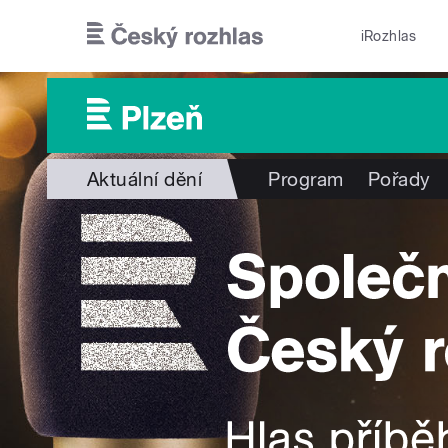
Přejít k hlavnímu obsahu
iRozhlas
Aktuální dění
Program
Pořady