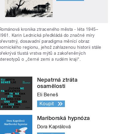
Románová kronika ztraceného města - léta 1945–
1961. Karin Lednická předkládá do značné míry
převratný, dosavadní paradigma měnící obraz
hornického regionu, jehož zahlazenou historii stále
překrývá tlustá vrstva mýtů a zakořeněných
stereotypů o „černé zemi a rudém kraji“.
Nepatrná ztráta
osamělosti
Eli Beneš
Koupit
Mariborská hypnóza
Dora Kaprálová