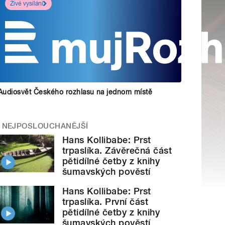
Živé vysílání
Audiosvět Českého rozhlasu na jednom místě
NEJPOSLOUCHANĚJŠÍ
Hans Kollibabe: Prst
trpaslíka. Závěrečná část
pětidílné četby z knihy
šumavských pověstí
Hans Kollibabe: Prst
trpaslíka. První část
pětidílné četby z knihy
šumavských pověstí