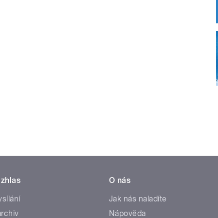
zhlas
O nás
ysílání
Jak nás naladíte
rchiv
Nápověda