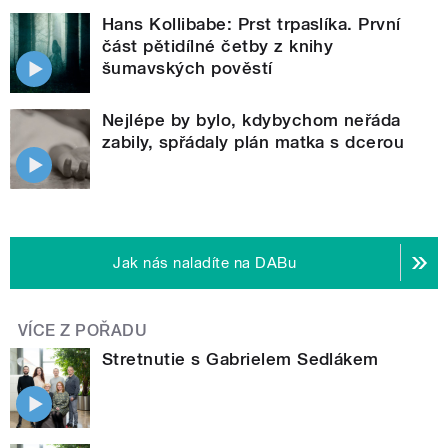
Hans Kollibabe: Prst trpaslíka. První
část pětidílné četby z knihy
šumavských pověstí
Nejlépe by bylo, kdybychom neřáda
zabily, spřádaly plán matka s dcerou
Jak nás naladíte na DABu
VÍCE Z POŘADU
Stretnutie s Gabrielem Sedlákem