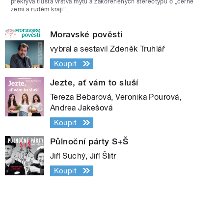
překrývá tlustá vrstva mýtů a zakořeněných stereotypů o „černé
zemi a rudém kraji“.
Moravské pověsti
vybral a sestavil Zdeněk Truhlář
Koupit
Jezte, ať vám to sluší
Tereza Bebarová, Veronika Pourová,
Andrea Jakešová
Koupit
Půlnoční párty S+Š
Jiří Suchý, Jiří Šlitr
Koupit