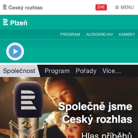
Přejít k hlavnímu obsahu
MENU
ŽIVĚ
PROGRAM
AUDIOARCHIV
KAMERY
Společnost
Program
Pořady
Více
…