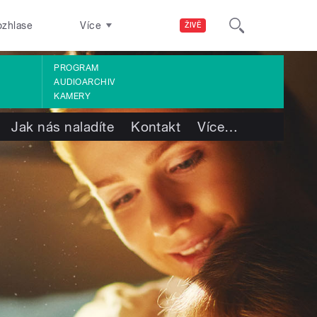
ozhlase
Více
ŽIVĚ
PROGRAM
AUDIOARCHIV
KAMERY
Jak nás naladíte
Kontakt
Více
…