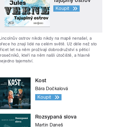
Tajuplný ostrov
Koupit
Lincolnův ostrov nikdo nikdy na mapě nenašel, a
přece ho znají lidé na celém světě. Už déle než sto
třicet let na něm prožívají dobrodružství s pěticí
trosečníků, kteří na něm našli útočiště, a hlavně
nejedno tajemství.
Kost
Bára Dočkalová
Koupit
Rozsypaná slova
Martin Daneš