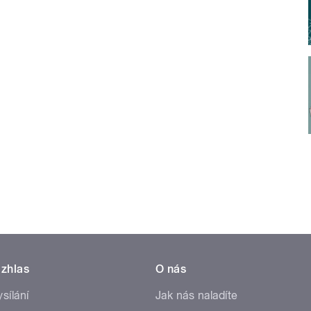
zhlas
O nás
ysílání
Jak nás naladíte