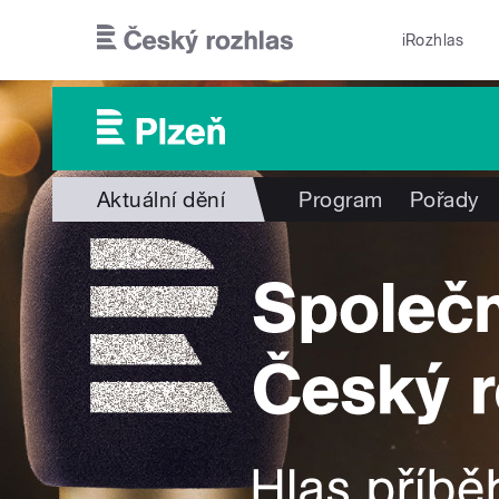
Přejít k hlavnímu obsahu
iRozhlas
Aktuální dění
Program
Pořady