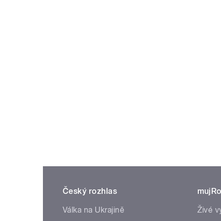
Český rozhlas
mujRo
Válka na Ukrajině
Živé v