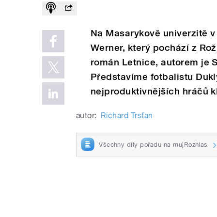
Na Masarykově univerzitě v 
Werner, který pochází z Rož
román Letnice, autorem je S
Představíme fotbalistu Duk
nejproduktivnějších hráčů k
autor:
Richard Trsťan
Všechny díly pořadu na mujRozhlas