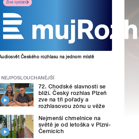
Živé vysílání
Audiosvět Českého rozhlasu na jednom místě
NEJPOSLOUCHANĚJŠÍ
72. Chodské slavnosti se
blíží. Český rozhlas Plzeň
zve na tři pořady a
rozhlasovou zónu u věže
Nejmenší chmelnice na
světě je od letoška v Plzni-
Černicích