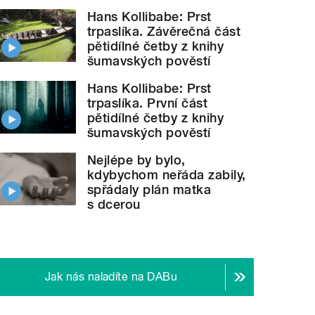
Hans Kollibabe: Prst
trpaslíka. Závěrečná část
pětidílné četby z knihy
šumavských pověstí
Hans Kollibabe: Prst
trpaslíka. První část
pětidílné četby z knihy
šumavských pověstí
Nejlépe by bylo,
kdybychom neřáda zabily,
spřádaly plán matka
s dcerou
Jak nás naladíte na DABu