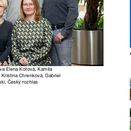
ava Elena Kotová, Kamila
 Kristína Chrenková, Gabriel
aki
, Český rozhlas