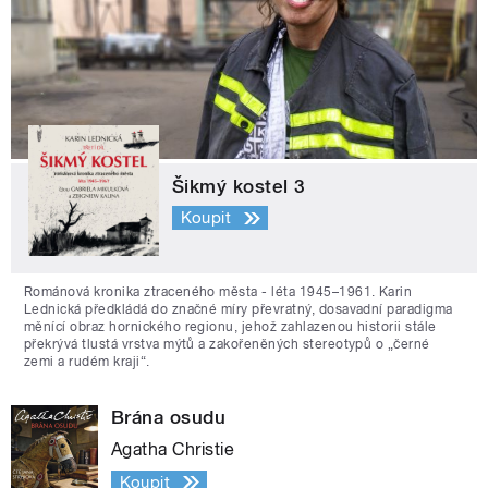
Šikmý kostel 3
Koupit
Románová kronika ztraceného města - léta 1945–1961. Karin
Lednická předkládá do značné míry převratný, dosavadní paradigma
měnící obraz hornického regionu, jehož zahlazenou historii stále
překrývá tlustá vrstva mýtů a zakořeněných stereotypů o „černé
zemi a rudém kraji“.
Brána osudu
Agatha Christie
Koupit