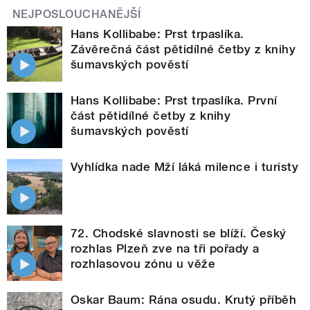
NEJPOSLOUCHANĚJŠÍ
Hans Kollibabe: Prst trpaslíka.
Závěrečná část pětidílné četby z knihy
šumavských pověstí
Hans Kollibabe: Prst trpaslíka. První
část pětidílné četby z knihy
šumavských pověstí
Vyhlídka nade Mží láká milence i turisty
72. Chodské slavnosti se blíží. Český
rozhlas Plzeň zve na tři pořady a
rozhlasovou zónu u věže
Oskar Baum: Rána osudu. Krutý příběh