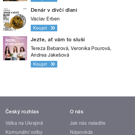
Denár v dívčí dlani
Václav Erben
Koupit
Jezte, ať vám to sluší
Tereza Bebarová, Veronika Pourová,
Andrea Jakešová
Koupit
Český rozhlas
O nás
Válka na Ukrajině
Jak nás naladíte
Komunální volby
Nápověda