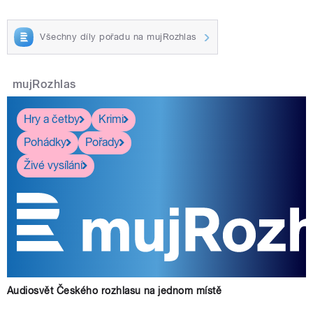
Všechny díly pořadu na mujRozhlas
mujRozhlas
Hry a četby
Krimi
Pohádky
Pořady
Živé vysílání
Audiosvět Českého rozhlasu na jednom místě