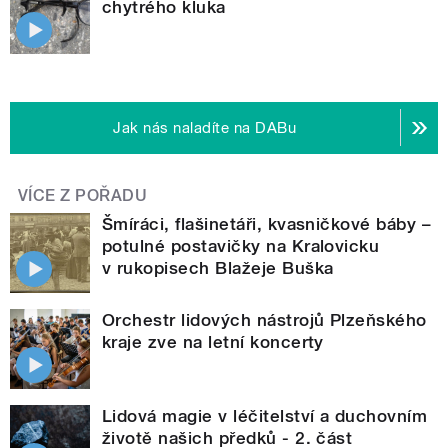
chytrého kluka
Jak nás naladíte na DABu
VÍCE Z POŘADU
Šmíráci, flašinetáři, kvasničkové báby –
potulné postavičky na Kralovicku
v rukopisech Blažeje Buška
Orchestr lidových nástrojů Plzeňského
kraje zve na letní koncerty
Lidová magie v léčitelství a duchovním
životě našich předků - 2. část