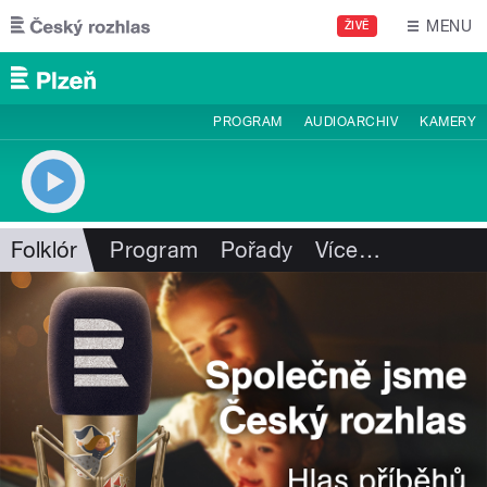
Přejít k hlavnímu obsahu
MENU
ŽIVĚ
PROGRAM
AUDIOARCHIV
KAMERY
Folklór
Program
Pořady
Více
…