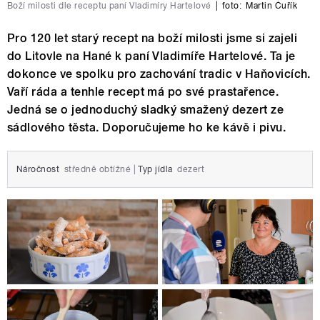
Boží milosti dle receptu paní Vladimíry Hartelové
|
foto:
Martin Čuřík
Pro 120 let starý recept na boží milosti jsme si zajeli
do Litovle na Hané k paní Vladimíře Hartelové. Ta je
dokonce ve spolku pro zachování tradic v Haňovicích.
Vaří ráda a tenhle recept má po své prastařence.
Jedná se o jednoduchý sladký smažený dezert ze
sádlového těsta. Doporučujeme ho ke kávě i pivu.
Náročnost
středně obtížné
|
Typ jídla
dezert