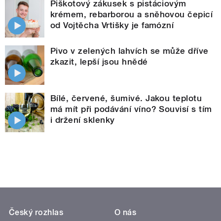
Piškotový zákusek s pistáciovým
krémem, rebarborou a sněhovou čepicí
od Vojtěcha Vrtišky je famózní
Pivo v zelených lahvích se může dříve
zkazit, lepší jsou hnědé
Bílé, červené, šumivé. Jakou teplotu
má mít při podávání víno? Souvisí s tím
i držení sklenky
Český rozhlas
O nás