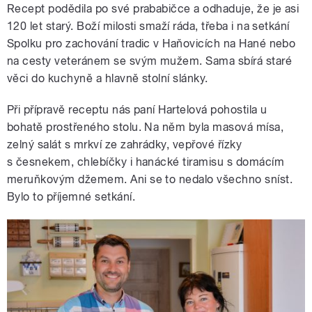
Recept podědila po své prababičce a odhaduje, že je asi
120 let starý. Boží milosti smaží ráda, třeba i na setkání
Spolku pro zachování tradic v Haňovicích na Hané nebo
na cesty veteránem se svým mužem. Sama sbírá staré
věci do kuchyně a hlavně stolní slánky.
Při přípravě receptu nás paní Hartelová pohostila u
bohatě prostřeného stolu. Na něm byla masová mísa,
zelný salát s mrkví ze zahrádky, vepřové řízky
s česnekem, chlebíčky i hanácké tiramisu s domácím
meruňkovým džemem. Ani se to nedalo všechno sníst.
Bylo to příjemné setkání.