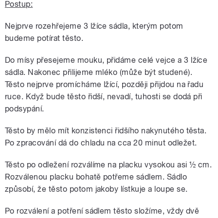
Postup:
Nejprve rozehřejeme 3 lžíce sádla, kterým potom
budeme potírat těsto.
Do mísy přesejeme mouku, přidáme celé vejce a 3 lžíce
sádla. Nakonec přilijeme mléko (může být studené).
Těsto nejprve promícháme lžící, později přijdou na řadu
ruce. Když bude těsto řidší, nevadí, tuhosti se dodá při
podsypání.
Těsto by mělo mít konzistenci řidšího nakynutého těsta.
Po zpracování dá do chladu na cca 20 minut odležet.
Těsto po odležení rozválíme na placku vysokou asi ½ cm.
Rozválenou placku bohatě potřeme sádlem. Sádlo
způsobí, že těsto potom jakoby lístkuje a loupe se.
Po rozválení a potření sádlem těsto složíme, vždy dvě