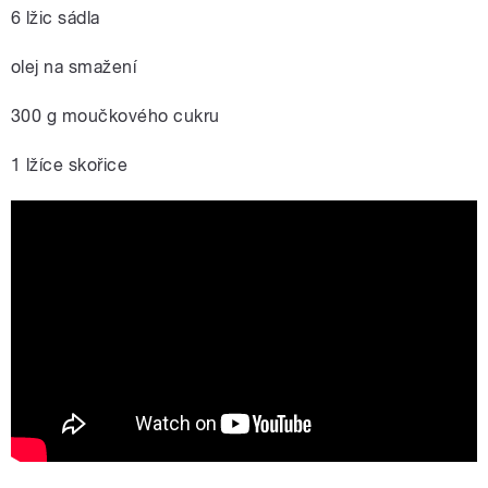
6 lžic sádla
olej na smažení
300 g moučkového cukru
1 lžíce skořice
Boží milosti dle receptu paní Vladimíry
Hartelové