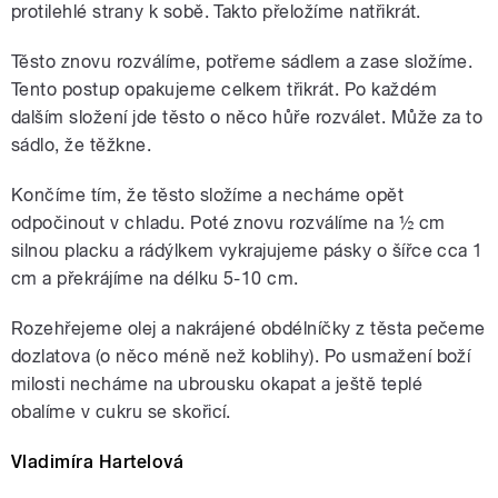
protilehlé strany k sobě. Takto přeložíme natřikrát.
Těsto znovu rozválíme, potřeme sádlem a zase složíme.
Tento postup opakujeme celkem třikrát. Po každém
dalším složení jde těsto o něco hůře rozválet. Může za to
sádlo, že těžkne.
Končíme tím, že těsto složíme a necháme opět
odpočinout v chladu. Poté znovu rozválíme na ½ cm
silnou placku a rádýlkem vykrajujeme pásky o šířce cca 1
cm a překrájíme na délku 5-10 cm.
Rozehřejeme olej a nakrájené obdélníčky z těsta pečeme
dozlatova (o něco méně než koblihy). Po usmažení boží
milosti necháme na ubrousku okapat a ještě teplé
obalíme v cukru se skořicí.
Vladimíra Hartelová