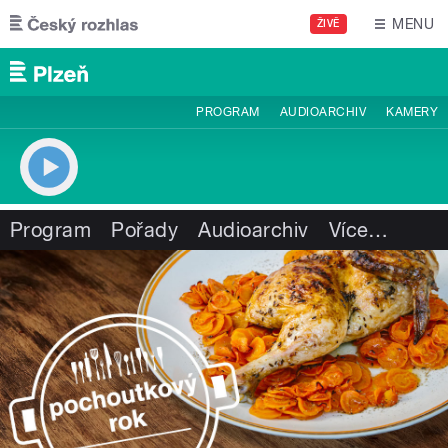
Přejít k hlavnímu obsahu
MENU
ŽIVĚ
PROGRAM
AUDIOARCHIV
KAMERY
Program
Pořady
Audioarchiv
Více
…