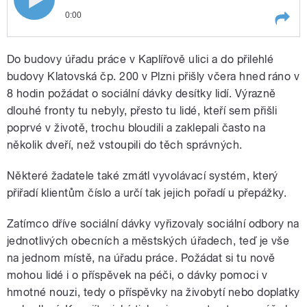
0:00
Play /
Milota
O novinkách v systému vyřizování
Do budovy úřadu práce v Kaplířově ulici a do přilehlé
sociálních dávek natáčel Lukáš
budovy Klatovská čp. 200 v Plzni přišly včera hned ráno v
8 hodin požádat o sociální dávky desítky lidí. Výrazně
dlouhé fronty tu nebyly, přesto tu lidé, kteří sem přišli
poprvé v životě, trochu bloudili a zaklepali často na
několik dveří, než vstoupili do těch správných.
Některé žadatele také zmátl vyvolávací systém, který
pause
přiřadí klientům číslo a určí tak jejich pořadí u přepážky.
Zatímco dříve sociální dávky vyřizovaly sociální odbory na
jednotlivých obecních a městských úřadech, teď je vše
na jednom místě, na úřadu práce. Požádat si tu nově
mohou lidé i o příspěvek na péči, o dávky pomoci v
hmotné nouzi, tedy o příspěvky na živobytí nebo doplatky