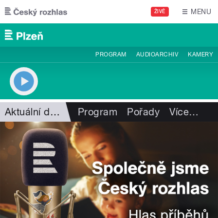
Přejít k hlavnímu obsahu
MENU
ŽIVĚ
PROGRAM
AUDIOARCHIV
KAMERY
Aktuální dění
Program
Pořady
Více
…