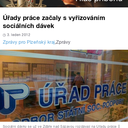
Úřady práce začaly s vyřizováním
sociálních dávek
3. leden 2012
Zprávy pro Plzeňský kraj
,
Zprávy
Sociální dávky se už ve Žďáře nad Sázavou rozdávají na Úřadu práce
|