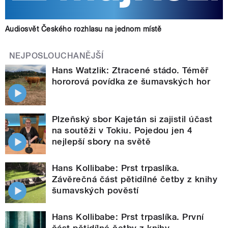
Audiosvět Českého rozhlasu na jednom místě
NEJPOSLOUCHANĚJŠÍ
Hans Watzlik: Ztracené stádo. Téměř
hororová povídka ze šumavských hor
Plzeňský sbor Kajetán si zajistil účast
na soutěži v Tokiu. Pojedou jen 4
nejlepší sbory na světě
Hans Kollibabe: Prst trpaslíka.
Závěrečná část pětidílné četby z knihy
šumavských pověstí
Hans Kollibabe: Prst trpaslíka. První
část pětidílné četby z knihy