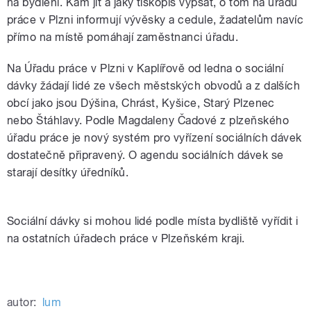
na bydlení. Kam jít a jaký tiskopis vypsat, o tom na úřadu
práce v Plzni informují vývěsky a cedule, žadatelům navíc
přímo na místě pomáhají zaměstnanci úřadu.
Na Úřadu práce v Plzni v Kaplířově od ledna o sociální
dávky žádají lidé ze všech městských obvodů a z dalších
obcí jako jsou Dýšina, Chrást, Kyšice, Starý Plzenec
nebo Štáhlavy. Podle Magdaleny Čadové z plzeňského
úřadu práce je nový systém pro vyřízení sociálních dávek
dostatečně připravený. O agendu sociálních dávek se
starají desítky úředníků.
Sociální dávky si mohou lidé podle místa bydliště vyřídit i
na ostatních úřadech práce v Plzeňském kraji.
autor:
lum