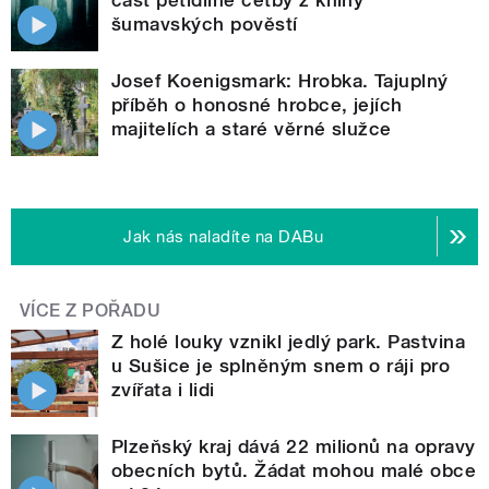
šumavských pověstí
Josef Koenigsmark: Hrobka. Tajuplný
příběh o honosné hrobce, jejích
majitelích a staré věrné služce
Jak nás naladíte na DABu
VÍCE Z POŘADU
Z holé louky vznikl jedlý park. Pastvina
u Sušice je splněným snem o ráji pro
zvířata i lidi
Plzeňský kraj dává 22 milionů na opravy
obecních bytů. Žádat mohou malé obce