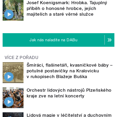
Josef Koenigsmark: Hrobka. Tajuplný
příběh o honosné hrobce, jejích
majitelích a staré věrné služce
Jak nás naladíte na DABu
VÍCE Z POŘADU
Šmíráci, flašinetáři, kvasničkové báby –
potulné postavičky na Kralovicku
v rukopisech Blažeje Buška
Orchestr lidových nástrojů Plzeňského
kraje zve na letní koncerty
Lidová magie v léčitelství a duchovním