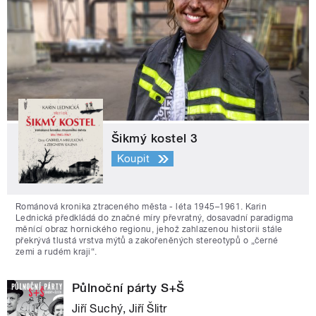
Šikmý kostel 3
Koupit
Románová kronika ztraceného města - léta 1945–1961. Karin
Lednická předkládá do značné míry převratný, dosavadní paradigma
měnící obraz hornického regionu, jehož zahlazenou historii stále
překrývá tlustá vrstva mýtů a zakořeněných stereotypů o „černé
zemi a rudém kraji“.
Půlnoční párty S+Š
Jiří Suchý, Jiří Šlitr