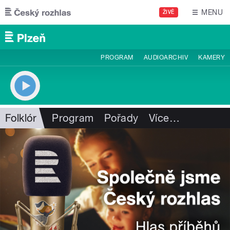
Přejít k hlavnímu obsahu
MENU
ŽIVĚ
PROGRAM
AUDIOARCHIV
KAMERY
Folklór
Program
Pořady
Více
…