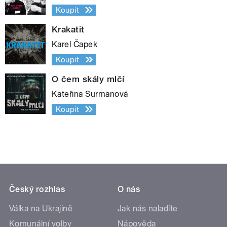
Koupit
Krakatit
Karel Čapek
Koupit
O čem skály mlčí
Kateřina Surmanová
Koupit
Český rozhlas
O nás
Válka na Ukrajině
Jak nás naladíte
Komunální volby
Nápověda