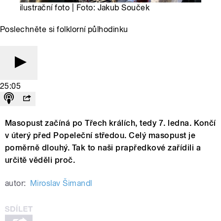
ilustrační foto | Foto: Jakub Souček
Poslechněte si folklorní půlhodinku
25:05
Masopust začíná po Třech králích, tedy 7. ledna. Končí
v úterý před Popeleční středou. Celý masopust je
poměrně dlouhý. Tak to naši prapředkové zařídili a
určitě věděli proč.
autor:
Miroslav Šimandl