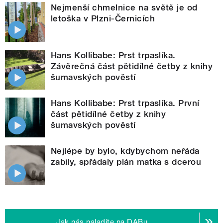
Nejmenší chmelnice na světě je od
letoška v Plzni-Černicích
Hans Kollibabe: Prst trpaslíka.
Závěrečná část pětidílné četby z knihy
šumavských pověstí
Hans Kollibabe: Prst trpaslíka. První
část pětidílné četby z knihy
šumavských pověstí
Nejlépe by bylo, kdybychom neřáda
zabily, spřádaly plán matka s dcerou
Jak nás naladíte na DABu