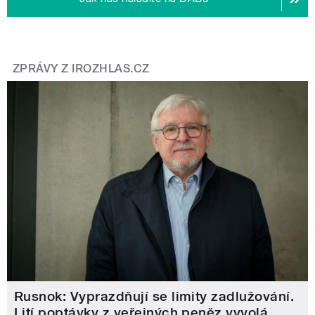
ZPRÁVY Z IROZHLAS.CZ
Rusnok: Vyprazdňují se limity zadlužování.
Lití poptávky z veřejných peněz vyvolá