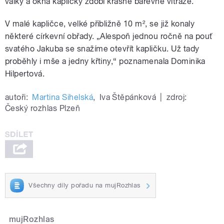
války a okna kapličky zdobí krásné barevné vitráže.
V malé kapličce, velké přibližně 10 m², se již konaly
některé církevní obřady. „Alespoň jednou ročně na pouť
svatého Jakuba se snažíme otevřít kapličku. Už tady
proběhly i mše a jedny křtiny,“ poznamenala Dominika
Hilpertová.
autoři:
Martina Sihelská
,
Iva Štěpánková
|
zdroj:
Český rozhlas Plzeň
Všechny díly pořadu na mujRozhlas
mujRozhlas