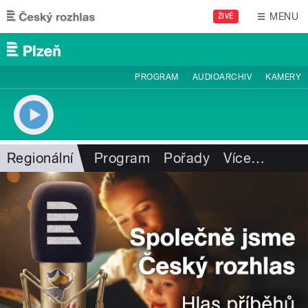
Přejít k hlavnímu obsahu
MENU
ŽIVĚ
PROGRAM
AUDIOARCHIV
KAMERY
Regionální
Program
Pořady
Více
…