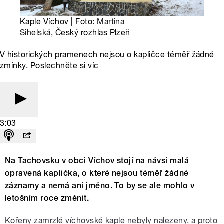
Kaple Víchov | Foto:
Martina
Sihelská
, Český rozhlas Plzeň
V historických pramenech nejsou o kapličce téměř žádné
zmínky. Poslechněte si víc
3:03
Na Tachovsku v obci Víchov stojí na návsi malá
opravená kaplička, o které nejsou téměř žádné
záznamy a nemá ani jméno. To by se ale mohlo v
letošním roce změnit.
Kořeny zamrzlé víchovské kaple nebyly nalezeny, a proto