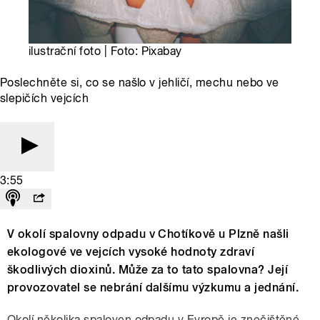
ilustrační foto | Foto: Pixabay
Poslechněte si, co se našlo v jehličí, mechu nebo ve
slepičích vejcích
3:55
V okolí spalovny odpadu v Chotíkově u Plzně našli
ekologové ve vejcích vysoké hodnoty zdraví
škodlivých dioxinů. Může za to tato spalovna? Její
provozovatel se nebrání dalšímu výzkumu a jednání.
Okolí několika spaloven odpadu v Evropě je znečištěné