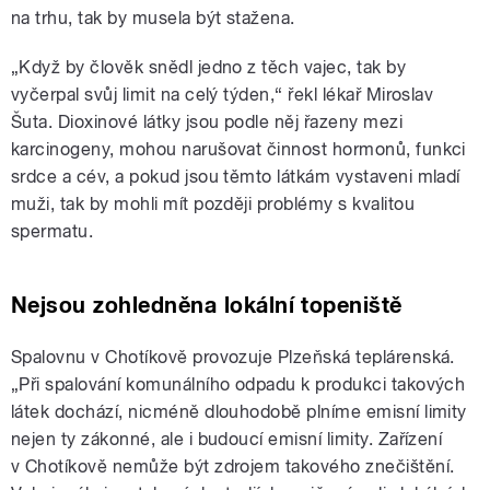
na trhu, tak by musela být stažena.
„Když by člověk snědl jedno z těch vajec, tak by
vyčerpal svůj limit na celý týden,“ řekl lékař Miroslav
Šuta. Dioxinové látky jsou podle něj řazeny mezi
karcinogeny, mohou narušovat činnost hormonů, funkci
srdce a cév, a pokud jsou těmto látkám vystaveni mladí
muži, tak by mohli mít později problémy s kvalitou
spermatu.
Nejsou zohledněna lokální topeniště
Spalovnu v Chotíkově provozuje Plzeňská teplárenská.
„Při spalování komunálního odpadu k produkci takových
látek dochází, nicméně dlouhodobě plníme emisní limity
nejen ty zákonné, ale i budoucí emisní limity. Zařízení
v Chotíkově nemůže být zdrojem takového znečištění.