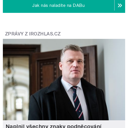
Jak nás naladíte na DABu
ZPRÁVY Z IROZHLAS.CZ
Naplnil všechny znaky podněcování