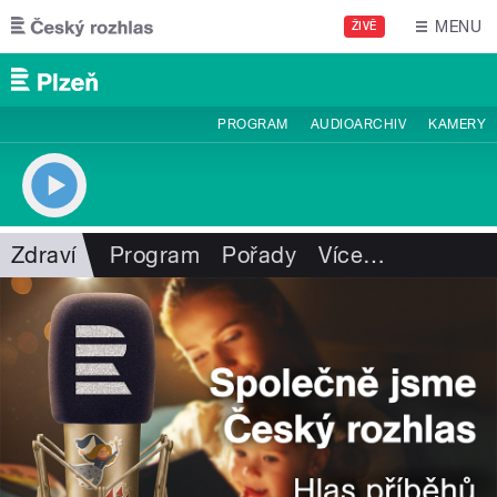
Přejít k hlavnímu obsahu
MENU
ŽIVĚ
PROGRAM
AUDIOARCHIV
KAMERY
Zdraví
Program
Pořady
Více
…