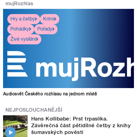
mujRozhlas
Hry a četby
Krimi
Pohádky
Pořady
Živé vysílání
Audiosvět Českého rozhlasu na jednom místě
NEJPOSLOUCHANĚJŠÍ
Hans Kollibabe: Prst trpaslíka.
Závěrečná část pětidílné četby z knihy
šumavských pověstí