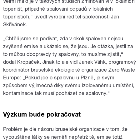
Velmi málo je v takových studiích zmiňován vliv lokálních
topenišť, případně spalování odpadů v lokálních
topeništích,“ uvedl výrobní ředitel společnosti Jan
Skřivánek.
„Chtěli jsme se podívat, zda v okolí spaloven nejsou
zvýšené emise a ukázalo se, že jsou. Je otázka, jestli za
to můžou doopravdy ty spalovny, to musíme zjistit,“
dodal Kropáček. Jinak to ale vidí Janek Vähk, programový
koordinátor bruselské ekologické organizace Zero Waste
Europe: „Pokud jde o spalovnu u Plzně, je svým
způsobem výjimečná díky svému izolovanému umístění,
kontaminace tak musí pocházet ze spalovny.“
Výzkum bude pokračovat
Problém je dle názoru bruselské organizace v tom, že
vypouštěné látky se neměří nepřetržitě, emise totiž