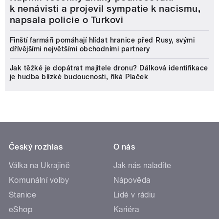
k nenávisti a projevil sympatie k nacismu,
napsala policie o Turkovi
Finští farmáři pomáhají hlídat hranice před Rusy, svými
dřívějšími největšími obchodními partnery
Jak těžké je dopátrat majitele dronu? Dálková identifikace
je hudba blízké budoucnosti, říká Plaček
Český rozhlas
O nás
Válka na Ukrajině
Jak nás naladíte
Komunální volby
Nápověda
Stanice
Lidé v rádiu
eShop
Kariéra