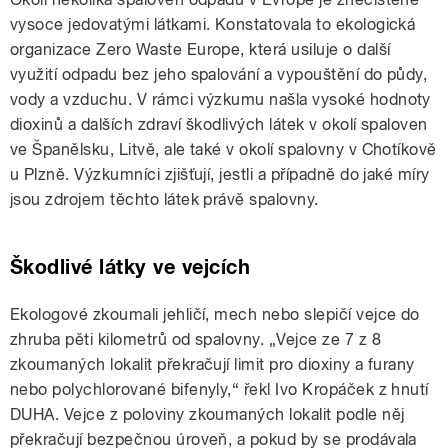
vysoce jedovatými látkami. Konstatovala to ekologická
organizace Zero Waste Europe, která usiluje o další
využití odpadu bez jeho spalování a vypouštění do půdy,
vody a vzduchu. V rámci výzkumu našla vysoké hodnoty
dioxinů a dalších zdraví škodlivých látek v okolí spaloven
ve Španělsku, Litvě, ale také v okolí spalovny v Chotíkově
u Plzně. Výzkumníci zjišťují, jestli a případně do jaké míry
jsou zdrojem těchto látek právě spalovny.
Škodlivé látky ve vejcích
Ekologové zkoumali jehličí, mech nebo slepičí vejce do
zhruba pěti kilometrů od spalovny. „Vejce ze 7 z 8
zkoumaných lokalit překračují limit pro dioxiny a furany
nebo polychlorované bifenyly,“ řekl Ivo Kropáček z hnutí
DUHA. Vejce z poloviny zkoumaných lokalit podle něj
překračují bezpečnou úroveň, a pokud by se prodávala