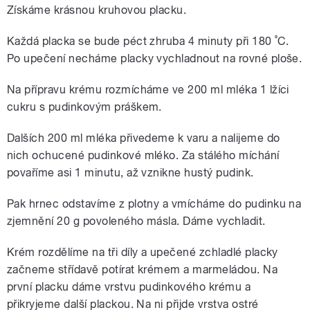
Získáme krásnou kruhovou placku.
Každá placka se bude péct zhruba 4 minuty při 180 ˚C.
Po upečení necháme placky vychladnout na rovné ploše.
Na přípravu krému rozmícháme ve 200 ml mléka 1 lžíci
cukru s pudinkovým práškem.
Dalších 200 ml mléka přivedeme k varu a nalijeme do
nich ochucené pudinkové mléko. Za stálého míchání
povaříme asi 1 minutu, až vznikne hustý pudink.
Pak hrnec odstavíme z plotny a vmícháme do pudinku na
zjemnění 20 g povoleného másla. Dáme vychladit.
Krém rozdělíme na tři díly a upečené zchladlé placky
začneme střídavě potírat krémem a marmeládou. Na
první placku dáme vrstvu pudinkového krému a
přikryjeme další plackou. Na ni přijde vrstva ostré