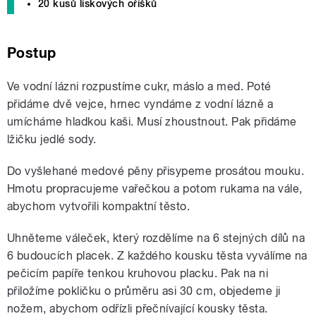
20 kusů lískových oříšků
Postup
Ve vodní lázni rozpustíme cukr, máslo a med. Poté
přidáme dvě vejce, hrnec vyndáme z vodní lázně a
umícháme hladkou kaši. Musí zhoustnout. Pak přidáme
lžičku jedlé sody.
Do vyšlehané medové pěny přisypeme prosátou mouku.
Hmotu propracujeme vařečkou a potom rukama na vále,
abychom vytvořili kompaktní těsto.
Uhněteme váleček, který rozdělíme na 6 stejných dílů na
6 budoucích placek. Z každého kousku těsta vyválíme na
pečicím papíře tenkou kruhovou placku. Pak na ni
přiložíme pokličku o průměru asi 30 cm, objedeme ji
nožem, abychom odřízli přečnívající kousky těsta.