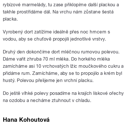
rybízové marmelády, tu zase přiklopíme další plackou a
takhle prostřídáme dál. Na vrchu nám zůstane šestá
placka.
Vyrobený dort zatížíme ideálně přes noc hrncem s
vodou, aby se chuťově propojili jednotlivé vrstvy.
Druhý den dokončíme dort mléčnou rumovou polevou.
Dáme vařit zhruba 70 ml mléka. Do horkého mléka
zamícháme asi 10 vrchovatých lžic moučkového cukru a
přidáme rum. Zamícháme, aby se to propojilo a krém byl
hustý. Polevou přelijeme jen vrchní placku.
Do ještě vlhké polevy posadíme na krajích lískové ořechy
na ozdobu a necháme ztuhnout v chladu.
Hana Kohoutová