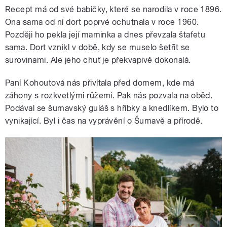
Recept má od své babičky, které se narodila v roce 1896.
Ona sama od ní dort poprvé ochutnala v roce 1960.
Později ho pekla její maminka a dnes převzala štafetu
sama. Dort vznikl v době, kdy se muselo šetřit se
surovinami. Ale jeho chuť je překvapivě dokonalá.
Paní Kohoutová nás přivítala před domem, kde má
záhony s rozkvetlými růžemi. Pak nás pozvala na oběd.
Podával se šumavský guláš s hříbky a knedlíkem. Bylo to
vynikající. Byl i čas na vyprávění o Šumavě a přírodě.