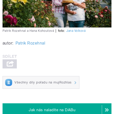
Patrik Rozehnal a Hana Kohoutová
|
foto:
Jana Volková
autor:
Patrik Rozehnal
Všechny díly pořadu na mujRozhlas
Jak nás naladíte na DABu