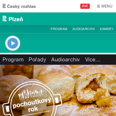
Přejít k hlavnímu obsahu
MENU
ŽIVĚ
PROGRAM
AUDIOARCHIV
KAMERY
Program
Pořady
Audioarchiv
Více
…