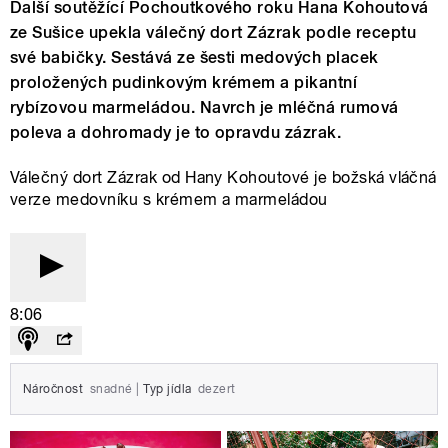
Další soutěžící Pochoutkového roku Hana Kohoutová
ze Sušice upekla válečný dort Zázrak podle receptu
své babičky. Sestává ze šesti medových placek
proložených pudinkovým krémem a pikantní
rybízovou marmeládou. Navrch je mléčná rumová
poleva a dohromady je to opravdu zázrak.
Válečný dort Zázrak od Hany Kohoutové je božská vláčná
verze medovníku s krémem a marmeládou
8:06
Náročnost
snadné
|
Typ jídla
dezert