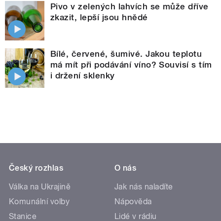
Pivo v zelených lahvích se může dříve
zkazit, lepší jsou hnědé
Bílé, červené, šumivé. Jakou teplotu
má mít při podávání víno? Souvisí s tím
i držení sklenky
Český rozhlas
O nás
Válka na Ukrajině
Jak nás naladíte
Komunální volby
Nápověda
Stanice
Lidé v rádiu