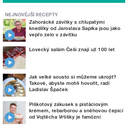
NEJNOVĚJŠÍ RECEPTY
Záhorácké závitky s chlupatými
knedlíky od Jaroslava Sapíka jsou jako
vepřo zelo v závitku
Lovecký salám Češi znají už 100 let
Jak velké sousto si můžeme ukrojit?
Takové, abyste mohli hovořit, radí
Ladislav Špaček
Piškotový zákusek s pistáciovým
krémem, rebarborou a sněhovou čepicí
od Vojtěcha Vrtišky je famózní