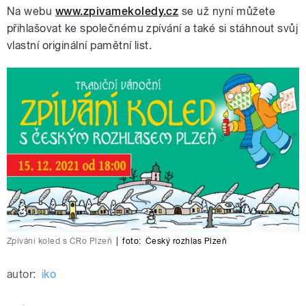
Na webu
www.zpivamekoledy.cz
se už nyní můžete
přihlašovat ke společnému zpívání a také si stáhnout svůj
vlastní originální pamětní list.
Zpívání koled s ČRo Plzeň
|
foto:
Český rozhlas Plzeň
autor:
iko