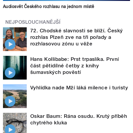
Audiosvět Českého rozhlasu na jednom místě
NEJPOSLOUCHANĚJŠÍ
72. Chodské slavnosti se blíží. Český
rozhlas Plzeň zve na tři pořady a
rozhlasovou zónu u věže
Hans Kollibabe: Prst trpaslíka. První
část pětidílné četby z knihy
šumavských pověstí
Vyhlídka nade Mží láká milence i turisty
Oskar Baum: Rána osudu. Krutý příběh
chytrého kluka