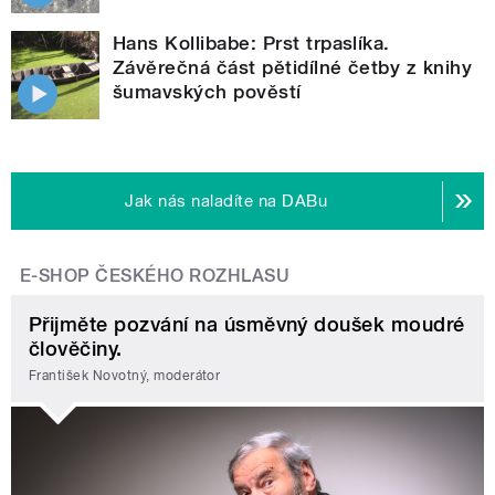
Hans Kollibabe: Prst trpaslíka.
Závěrečná část pětidílné četby z knihy
šumavských pověstí
Jak nás naladíte na DABu
E-SHOP ČESKÉHO ROZHLASU
Přijměte pozvání na úsměvný doušek moudré
člověčiny.
František Novotný, moderátor