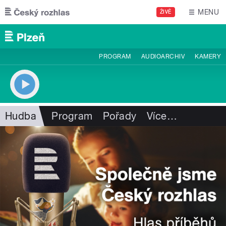
Přejít k hlavnímu obsahu
MENU
ŽIVĚ
PROGRAM
AUDIOARCHIV
KAMERY
Hudba
Program
Pořady
Více
…