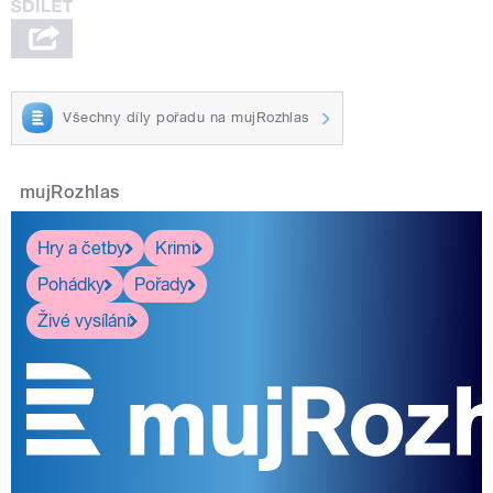
Všechny díly pořadu na mujRozhlas
mujRozhlas
Hry a četby
Krimi
Pohádky
Pořady
Živé vysílání