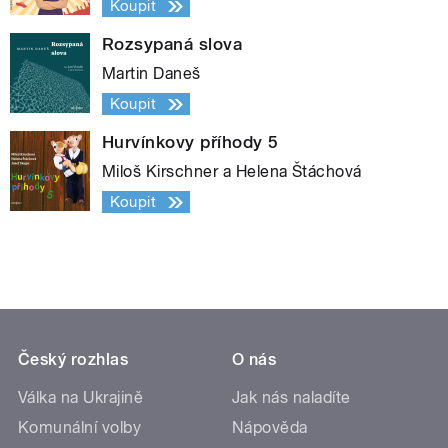
Koupit
Rozsypaná slova
Martin Daneš
Koupit
Hurvínkovy příhody 5
Miloš Kirschner a Helena Štáchová
Koupit
Český rozhlas
O nás
Válka na Ukrajině
Jak nás naladíte
Komunální volby
Nápověda