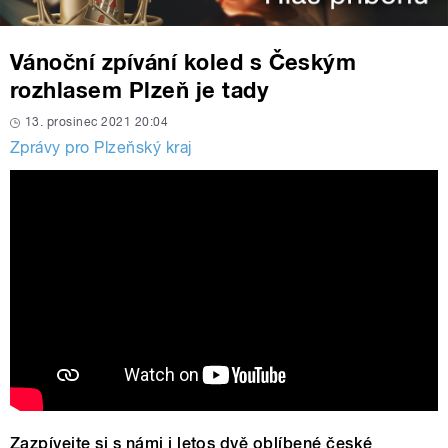
Vánoční zpívání koled s Českým
rozhlasem Plzeň je tady
13. prosinec 2021 20:04
Zprávy pro Plzeňský kraj
Zazpívejte si s námi i letos dvě oblíbené české