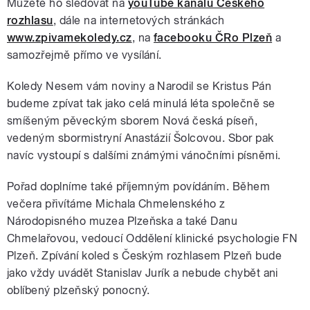
Můžete ho sledovat na
youTube kanálu Českého
rozhlasu
, dále na internetových stránkách
www.zpivamekoledy.cz
, na
facebooku ČRo Plzeň
a
samozřejmě přímo ve vysílání.
Koledy Nesem vám noviny a Narodil se Kristus Pán
budeme zpívat tak jako celá minulá léta společně se
smíšeným pěveckým sborem Nová česká píseň,
vedeným sbormistryní Anastázií Šolcovou. Sbor pak
navíc vystoupí s dalšími známými vánočními písněmi.
Pořad doplníme také příjemným povídáním. Během
večera přivítáme
Michala Chmelenského z
Národopisného muzea Plzeňska a také Danu
Chmelařovou, vedoucí Oddělení klinické psychologie FN
Plzeň.
Zpívání koled s Českým rozhlasem Plzeň bude
jako vždy uvádět Stanislav Jurík a nebude chybět ani
oblíbený plzeňský ponocný.