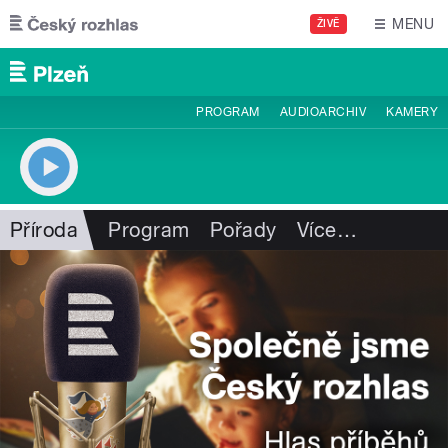
Přejít k hlavnímu obsahu
MENU
ŽIVĚ
PROGRAM
AUDIOARCHIV
KAMERY
Příroda
Program
Pořady
Více
…