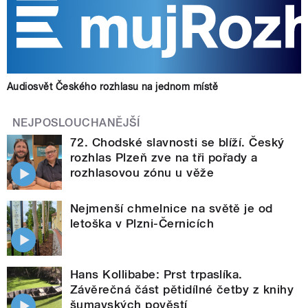
Audiosvět Českého rozhlasu na jednom místě
NEJPOSLOUCHANĚJŠÍ
72. Chodské slavnosti se blíží. Český
rozhlas Plzeň zve na tři pořady a
rozhlasovou zónu u věže
Nejmenší chmelnice na světě je od
letoška v Plzni-Černicích
Hans Kollibabe: Prst trpaslíka.
Závěrečná část pětidílné četby z knihy
šumavských pověstí