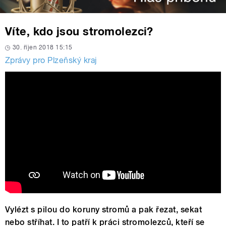
Víte, kdo jsou stromolezci?
30. říjen 2018 15:15
Zprávy pro Plzeňský kraj
Vylézt s pilou do koruny stromů a pak řezat, sekat
nebo stříhat. I to patří k práci stromolezců, kteří se