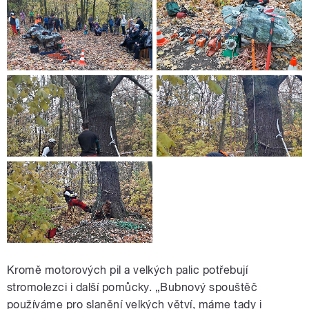
Kromě motorových pil a velkých palic potřebují
stromolezci i další pomůcky. „Bubnový spouštěč
používáme pro slanění velkých větví, máme tady i