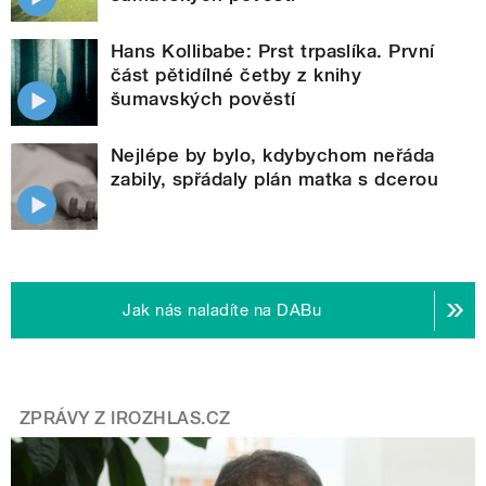
Hans Kollibabe: Prst trpaslíka. První
část pětidílné četby z knihy
šumavských pověstí
Nejlépe by bylo, kdybychom neřáda
zabily, spřádaly plán matka s dcerou
Jak nás naladíte na DABu
ZPRÁVY Z IROZHLAS.CZ