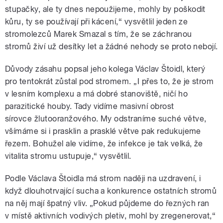
stupačky, ale ty dnes nepoužijeme, mohly by poškodit
kůru, ty se používají při kácení,“ vysvětlil jeden ze
stromolezců Marek Smazal s tím, že se záchranou
stromů živí už desítky let a žádné nehody se proto nebojí.
Důvody zásahu popsal jeho kolega Václav Štoidl, který
pro tentokrát zůstal pod stromem. „I přes to, že je strom
v lesním komplexu a má dobré stanoviště, ničí ho
parazitické houby. Tady vidíme masivní obrost
sírovce žlutooranžového. My odstraníme suché větve,
všímáme si i prasklin a prasklé větve pak redukujeme
řezem. Bohužel ale vidíme, že infekce je tak velká, že
vitalita stromu ustupuje,“ vysvětlil.
Podle Václava Štoidla má strom naději na uzdravení, i
když dlouhotrvající sucha a konkurence ostatních stromů
na něj mají špatný vliv. „Pokud půjdeme do řezných ran
v místě aktivních vodivých pletiv, mohl by zregenerovat,“