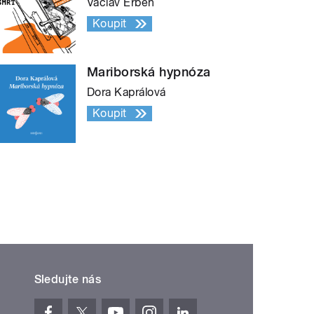
Václav Erben
Koupit
Mariborská hypnóza
Dora Kaprálová
Koupit
Sledujte nás