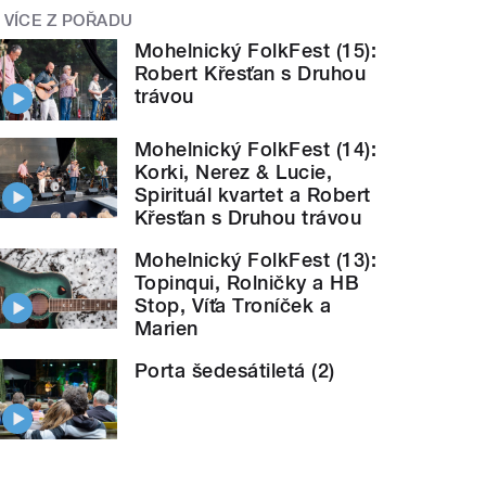
VÍCE Z POŘADU
Mohelnický FolkFest (15):
Robert Křesťan s Druhou
trávou
Mohelnický FolkFest (14):
Korki, Nerez & Lucie,
Spirituál kvartet a Robert
Křesťan s Druhou trávou
Mohelnický FolkFest (13):
Topinqui, Rolničky a HB
Stop, Víťa Troníček a
Marien
Porta šedesátiletá (2)