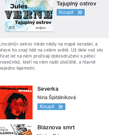
Tajuplný ostrov
Koupit
Lincolnův ostrov nikdo nikdy na mapě nenašel, a
přece ho znají lidé na celém světě. Už déle než sto
třicet let na něm prožívají dobrodružství s pěticí
trosečníků, kteří na něm našli útočiště, a hlavně
nejedno tajemství.
Severka
Nina Špitálníková
Koupit
Bláznova smrt