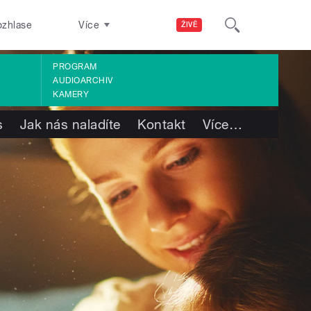
ozhlase
Více
ŽIVĚ
PROGRAM
AUDIOARCHIV
KAMERY
s
Jak nás naladíte
Kontakt
Více
…