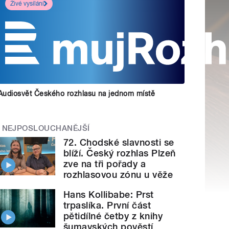
Živé vysílání
Audiosvět Českého rozhlasu na jednom místě
NEJPOSLOUCHANĚJŠÍ
72. Chodské slavnosti se
blíží. Český rozhlas Plzeň
zve na tři pořady a
rozhlasovou zónu u věže
Hans Kollibabe: Prst
trpaslíka. První část
pětidílné četby z knihy
šumavských pověstí