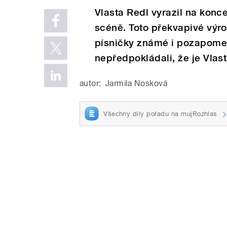
Vlasta Redl vyrazil na konce
scéně. Toto překvapivé výro
písničky známé i pozapomenu
nepředpokládali, že je Vlas
autor:
Jarmila Nosková
Všechny díly pořadu na mujRozhlas