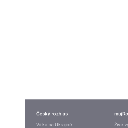
Český rozhlas
mujRo
Válka na Ukrajině
Živé v