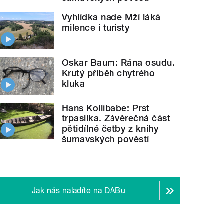
Vyhlídka nade Mží láká
milence i turisty
Oskar Baum: Rána osudu.
Krutý příběh chytrého
kluka
Hans Kollibabe: Prst
trpaslíka. Závěrečná část
pětidílné četby z knihy
šumavských pověstí
Jak nás naladíte na DABu