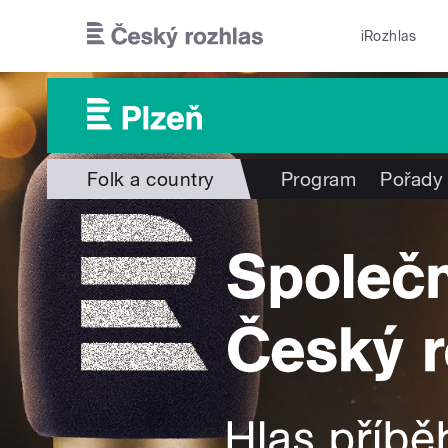
Přejít k hlavnímu obsahu
iRozhlas
Folk a country
Program
Pořady