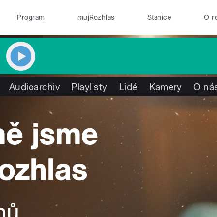
Program
mujRozhlas
Stanice
O r
Audioarchiv
Playlisty
Lidé
Kamery
O ná