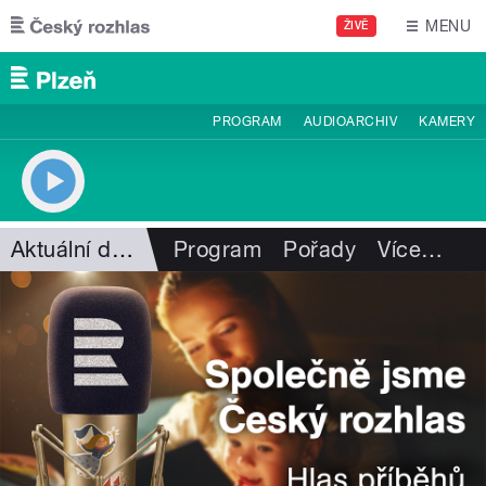
Přejít k hlavnímu obsahu
MENU
ŽIVĚ
PROGRAM
AUDIOARCHIV
KAMERY
Aktuální dění
Program
Pořady
Více
…