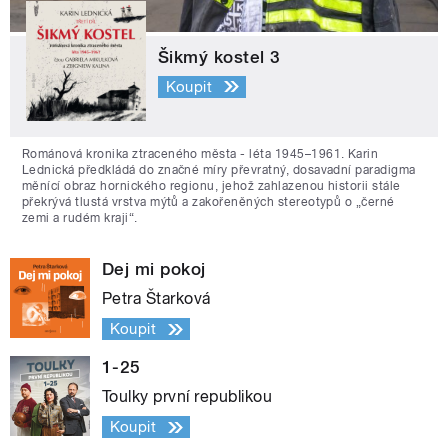
Šikmý kostel 3
Koupit
Románová kronika ztraceného města - léta 1945–1961. Karin
Lednická předkládá do značné míry převratný, dosavadní paradigma
měnící obraz hornického regionu, jehož zahlazenou historii stále
překrývá tlustá vrstva mýtů a zakořeněných stereotypů o „černé
zemi a rudém kraji“.
Dej mi pokoj
Petra Štarková
Koupit
1-25
Toulky první republikou
Koupit