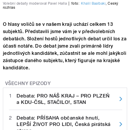
Volební debaty moderoval Pavel Halla
|
foto:
Khalil Baalbaki
,
Český
rozhlas
O hlasy voličů se v našem kraji uchází celkem 13
subjektů. Představili jsme vám je v předvolebních
debatách. Složení hostů jednotlivých debat určil los za
účasti notáře. Do debat jsme zvali primárně lídry
jednotlivých kandidátek, zúčastnit se ale mohl jakýkoli
zástupce daného subjektu, který figuruje na krajské
kandidátce.
VŠECHNY EPIZODY
1
Debata: PRO NÁŠ KRAJ – PRO PLZEŇ
a KDU-ČSL, STAČILO!, STAN
2
Debata: PŘÍSAHA občanské hnutí,
LEPŠÍ ŽIVOT PRO LIDI, Česká pirátská