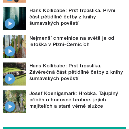
Hans Kollibabe: Prst trpaslíka. První
část pětidílné četby z knihy
šumavských pověstí
Nejmenší chmelnice na světě je od
letoška v Plzni-Černicích
Hans Kollibabe: Prst trpaslíka.
Závěrečná část pětidílné četby z knihy
šumavských pověstí
Josef Koenigsmark: Hrobka. Tajuplný
příběh o honosné hrobce, jejích
majitelích a staré věrné služce