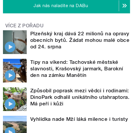
Jak nás naladíte na DABu
VÍCE Z POŘADU
Plzeňský kraj dává 22 milionů na opravy
obecních bytů. Žádat mohou malé obce
od 24. srpna
Tipy na víkend: Tachovské městské
slavnosti, Krašovský jarmark, Barokní
den na zámku Manětín
Způsobil poprask mezi vědci i rodinami:
DinoPark odhalil unikátního utahraptora.
Má peří i kůži
Vyhlídka nade Mží láká milence i turisty