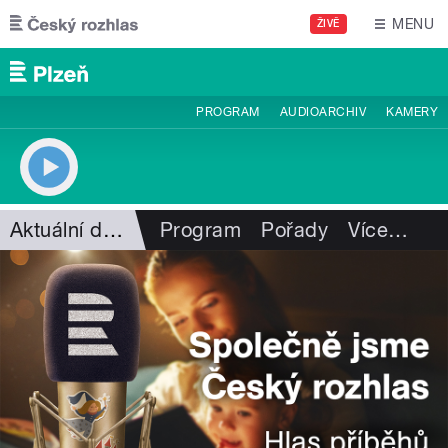
Přejít k hlavnímu obsahu
MENU
ŽIVĚ
PROGRAM
AUDIOARCHIV
KAMERY
Aktuální dění
Program
Pořady
Více
…