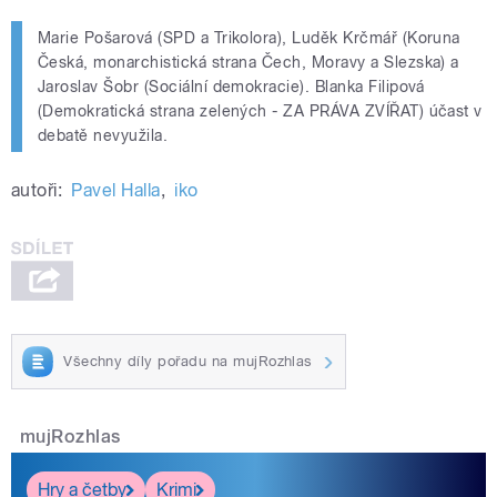
Marie Pošarová (SPD a Trikolora), Luděk Krčmář (Koruna
Česká, monarchistická strana Čech, Moravy a Slezska) a
Jaroslav Šobr (Sociální demokracie). Blanka Filipová
(Demokratická strana zelených - ZA PRÁVA ZVÍŘAT) účast v
debatě nevyužila.
autoři:
Pavel Halla
,
iko
Všechny díly pořadu na mujRozhlas
mujRozhlas
Hry a četby
Krimi