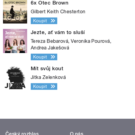
6x Otec Brown
Gilbert Keith Chesterton
Koupit
Jezte, ať vám to sluší
Tereza Bebarová, Veronika Pourová,
Andrea Jakešová
Koupit
Mít svůj kout
Jitka Zelenková
Koupit
Český rozhlas
O nás