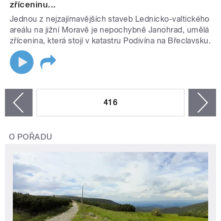
zříceninu...
Jednou z nejzajímavějších staveb Lednicko-valtického
areálu na jižní Moravě je nepochybně Janohrad, umělá
zřícenina, která stojí v katastru Podivína na Břeclavsku.
STRÁNKY
416
n
zí
O POŘADU