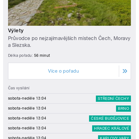
Výlety
Průvodce po nejzajímavějších místech Čech, Moravy
a Slezska.
Délka pořadu:
56 minut
Více o pořadu
Čas vysílání
sobota-neděle 13:04
STŘEDNÍ ČECHY
sobota-neděle 13:04
BRNO
sobota-neděle 13:04
ČESKÉ BUDĚJOVICE
sobota-neděle 13:04
HRADEC KRÁLOVÉ
sobota-neděle 13:04
KARLOVY VARY