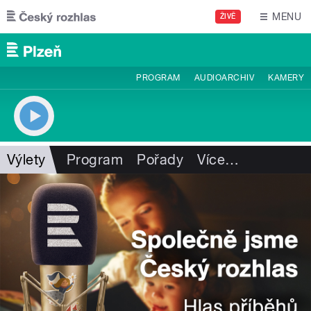
Přejít k hlavnímu obsahu
MENU
ŽIVĚ
PROGRAM
AUDIOARCHIV
KAMERY
Výlety
Program
Pořady
Více
…