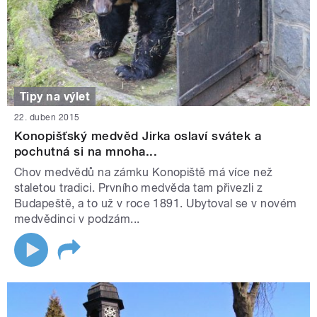
Tipy na výlet
22. duben 2015
Konopišťský medvěd Jirka oslaví svátek a
pochutná si na mnoha...
Chov medvědů na zámku Konopiště má více než
staletou tradici. Prvního medvěda tam přivezli z
Budapeště, a to už v roce 1891. Ubytoval se v novém
medvědinci v podzám...