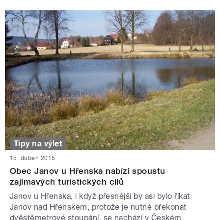
Tipy na výlet
15. duben 2015
Obec Janov u Hřenska nabízí spoustu
zajímavých turistických cílů
Janov u Hřenska, i když přesnější by asi bylo říkat
Janov nad Hřenskem, protože je nutné překonat
dvěstěmetrové stoupání, se nachází v Českém