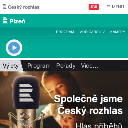
Přejít k hlavnímu obsahu
MENU
ŽIVĚ
PROGRAM
AUDIOARCHIV
KAMERY
Výlety
Program
Pořady
Více
…