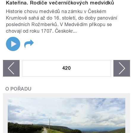
Kateřina. Rodiče večerníčkových medvídků
Historie chovu medvědů na zámku v Českém
Krumlově sahá až do 16. století, do doby panování
posledních Rožmberků. V Medvědím příkopu se
chovají od roku 1707. Českokr...
STRÁNKY
420
n
zí
O POŘADU