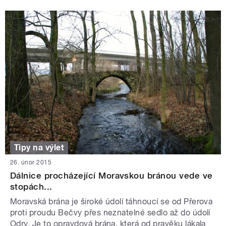
Tipy na výlet
26. únor 2015
Dálnice procházející Moravskou bránou vede ve
stopách...
Moravská brána je široké údolí táhnoucí se od Přerova
proti proudu Bečvy přes neznatelné sedlo až do údolí
Odry. Je to opravdová brána, která od pravěku lákala