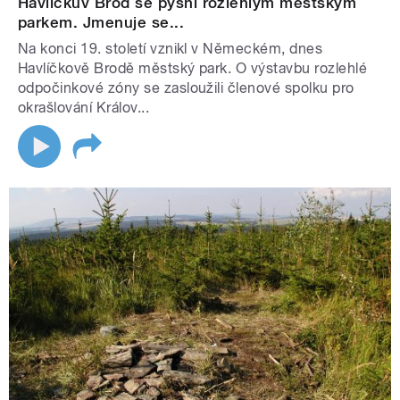
Havlíčkův Brod se pyšní rozlehlým městským
parkem. Jmenuje se...
Na konci 19. století vznikl v Německém, dnes
Havlíčkově Brodě městský park. O výstavbu rozlehlé
odpočinkové zóny se zasloužili členové spolku pro
okrašlování Králov...