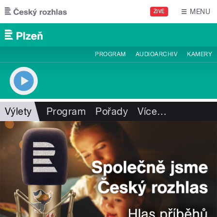
Přejít k hlavnímu obsahu
MENU
ŽIVĚ
PROGRAM
AUDIOARCHIV
KAMERY
Výlety
Program
Pořady
Více
…