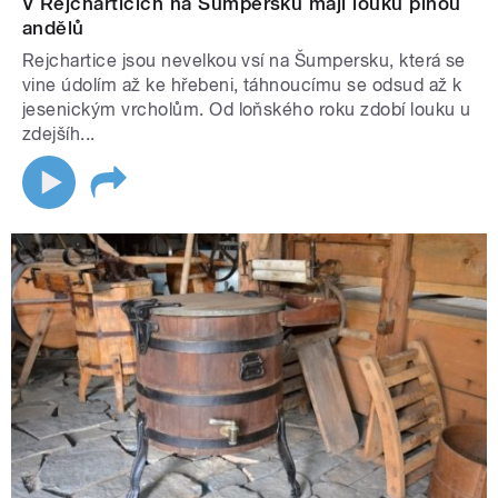
V Rejcharticích na Šumpersku mají louku plnou
andělů
Rejchartice jsou nevelkou vsí na Šumpersku, která se
vine údolím až ke hřebeni, táhnoucímu se odsud až k
jesenickým vrcholům. Od loňského roku zdobí louku u
zdejšíh...