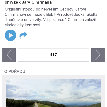
ohryzek Járy Cimrmana
Originální stopou po největším Čechovi Járovi
Cimrmanovi se může chlubit Přírodovědecká fakulta
Jihočeské univerzity. V její zahradě Cimrman založil
ekologický kompost.
STRÁNKY
417
n
zí
O POŘADU