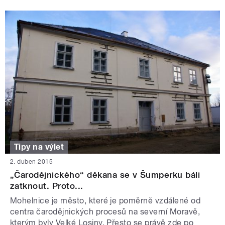
Tipy na výlet
2. duben 2015
„Čarodějnického“ děkana se v Šumperku báli
zatknout. Proto...
Mohelnice je město, které je poměrně vzdálené od
centra čarodějnických procesů na severní Moravě,
kterým byly Velké Losiny. Přesto se právě zde po