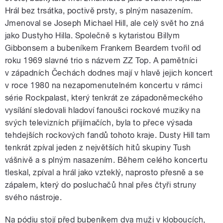
Hrál bez trsátka, poctivě prsty, s plným nasazením.
Jmenoval se Joseph Michael Hill, ale celý svět ho zná
jako Dustyho Hilla. Společně s kytaristou Billym
Gibbonsem a bubeníkem Frankem Beardem tvořil od
roku 1969 slavné trio s názvem ZZ Top. A pamětníci
v západních Čechách dodnes mají v hlavě jejich koncert
v roce 1980 na nezapomenutelném koncertu v rámci
série Rockpalast, který tenkrát ze západoněmeckého
vysílání sledovali hladoví fanoušci rockové muziky na
svých televizních přijímačích, byla to přece výsada
tehdejších rockových fandů tohoto kraje. Dusty Hill tam
tenkrát zpíval jeden z největších hitů skupiny Tush
vášnivě a s plným nasazením. Během celého koncertu
tleskal, zpíval a hrál jako vzteklý, naprosto přesně a se
zápalem, který do posluchačů hnal přes čtyři struny
svého nástroje.
Na pódiu stojí před bubeníkem dva muži v kloboucích,