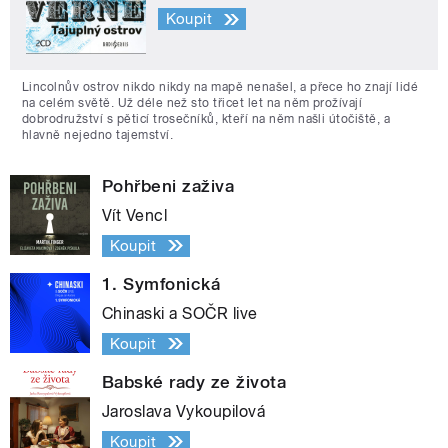
Koupit
Lincolnův ostrov nikdo nikdy na mapě nenašel, a přece ho znají lidé
na celém světě. Už déle než sto třicet let na něm prožívají
dobrodružství s pěticí trosečníků, kteří na něm našli útočiště, a
hlavně nejedno tajemství.
Pohřbeni zaživa
Vít Vencl
Koupit
1. Symfonická
Chinaski a SOČR live
Koupit
Babské rady ze života
Jaroslava Vykoupilová
Koupit