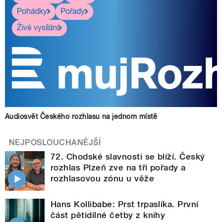
Pohádky
Pořady
Živé vysílání
Audiosvět Českého rozhlasu na jednom místě
NEJPOSLOUCHANĚJŠÍ
72. Chodské slavnosti se blíží. Český
rozhlas Plzeň zve na tři pořady a
rozhlasovou zónu u věže
Hans Kollibabe: Prst trpaslíka. První
část pětidílné četby z knihy