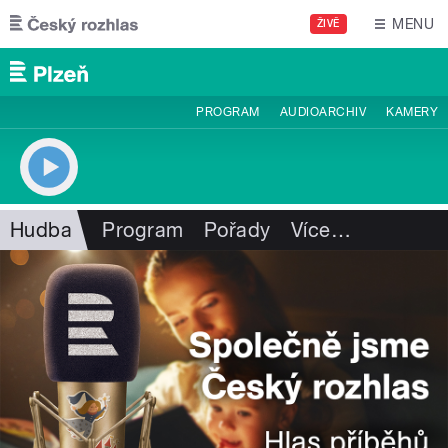
Přejít k hlavnímu obsahu
MENU
ŽIVĚ
PROGRAM
AUDIOARCHIV
KAMERY
Hudba
Program
Pořady
Více
…