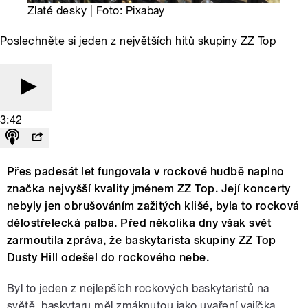
Zlaté desky | Foto: Pixabay
Poslechněte si jeden z největších hitů skupiny ZZ Top
3:42
Přes padesát let fungovala v rockové hudbě naplno
značka nejvyšší kvality jménem ZZ Top. Její koncerty
nebyly jen obrušováním zažitých klišé, byla to rocková
dělostřelecká palba. Před několika dny však svět
zarmoutila zpráva, že baskytarista skupiny ZZ Top
Dusty Hill odešel do rockového nebe.
Byl to jeden z nejlepších rockových baskytaristů na
světě, baskytaru měl zmáknutou jako uvaření vajíčka.