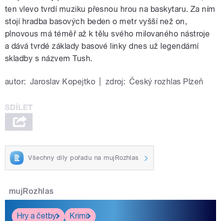
ten vlevo tvrdí muziku přesnou hrou na baskytaru. Za ním
stojí hradba basových beden o metr vyšší než on,
plnovous má téměř až k tělu svého milovaného nástroje
a dává tvrdé základy basové linky dnes už legendární
skladby s názvem Tush.
autor:
Jaroslav Kopejtko
|
zdroj:
Český rozhlas Plzeň
Všechny díly pořadu na mujRozhlas
mujRozhlas
Hry a četby
Krimi