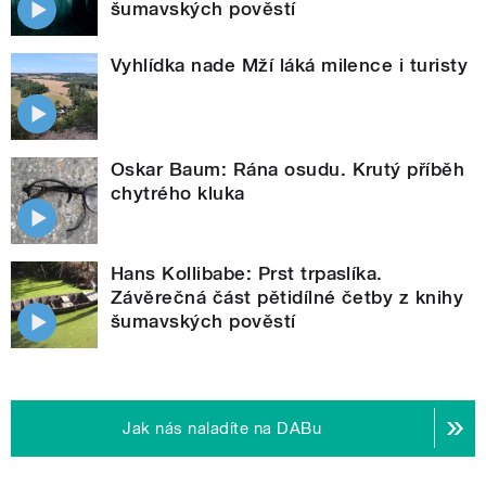
šumavských pověstí
Vyhlídka nade Mží láká milence i turisty
Oskar Baum: Rána osudu. Krutý příběh
chytrého kluka
Hans Kollibabe: Prst trpaslíka.
Závěrečná část pětidílné četby z knihy
šumavských pověstí
Jak nás naladíte na DABu