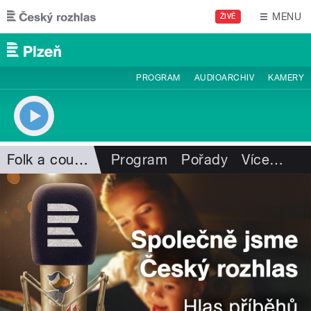
Přejít k hlavnímu obsahu
MENU
ŽIVĚ
PROGRAM
AUDIOARCHIV
KAMERY
Folk a country
Program
Pořady
Více
…