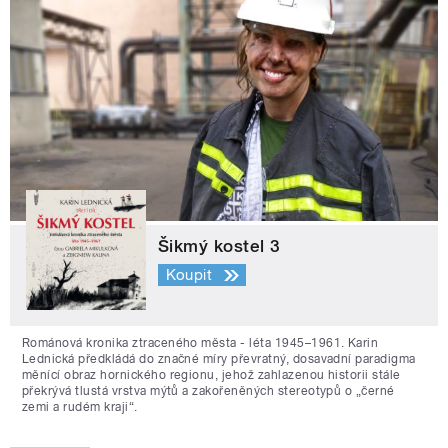
Šikmý kostel 3
Koupit
Románová kronika ztraceného města - léta 1945–1961. Karin
Lednická předkládá do značné míry převratný, dosavadní paradigma
měnící obraz hornického regionu, jehož zahlazenou historii stále
překrývá tlustá vrstva mýtů a zakořeněných stereotypů o „černé
zemi a rudém kraji“.