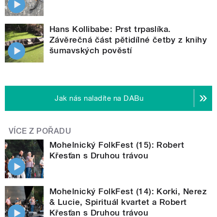
Hans Kollibabe: Prst trpaslíka.
Závěrečná část pětidílné četby z knihy
šumavských pověstí
Jak nás naladíte na DABu
VÍCE Z POŘADU
Mohelnický FolkFest (15): Robert
Křesťan s Druhou trávou
Mohelnický FolkFest (14): Korki, Nerez
& Lucie, Spirituál kvartet a Robert
Křesťan s Druhou trávou