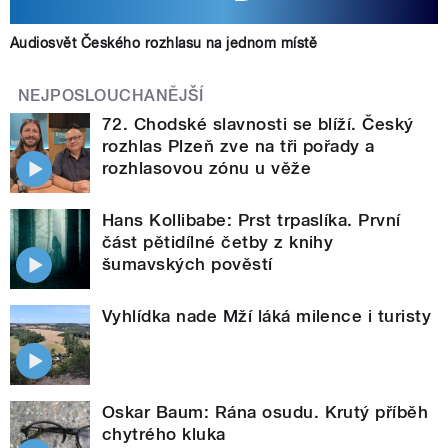
Audiosvět Českého rozhlasu na jednom místě
NEJPOSLOUCHANĚJŠÍ
72. Chodské slavnosti se blíží. Český
rozhlas Plzeň zve na tři pořady a
rozhlasovou zónu u věže
Hans Kollibabe: Prst trpaslíka. První
část pětidílné četby z knihy
šumavských pověstí
Vyhlídka nade Mží láká milence i turisty
Oskar Baum: Rána osudu. Krutý příběh
chytrého kluka