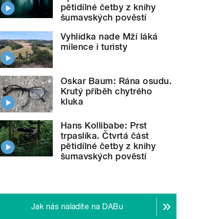
pětidílné četby z knihy
šumavských pověstí
Vyhlídka nade Mží láká
milence i turisty
Oskar Baum: Rána osudu.
Krutý příběh chytrého
kluka
Hans Kollibabe: Prst
trpaslíka. Čtvrtá část
pětidílné četby z knihy
šumavských pověstí
Jak nás naladíte na DABu