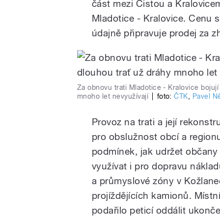
část mezi Čistou a Kralovicem
Mladotice - Kralovice. Cenu s
údajně připravuje prodej za z
Za obnovu trati Mladotice - Kralovice bojuj
mnoho let nevyužívají
|
foto:
ČTK
,
Pavel 
Provoz na trati a její rekonst
pro obslužnost obcí a regionu
podmínek, jak udržet občany 
využívat i pro dopravu nákla
a průmyslové zóny v Kožlanec
projíždějících kamionů. Mís
podařilo peticí oddálit ukonč