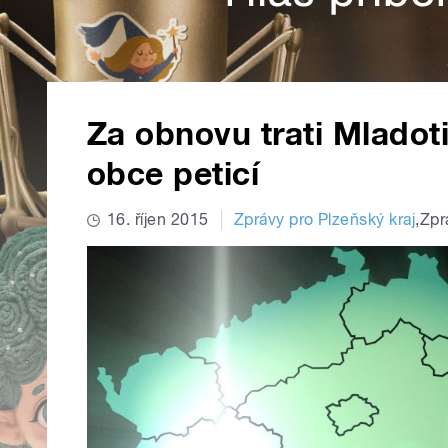
Za obnovu trati Mladoti
obce peticí
16. říjen 2015
Zprávy pro Plzeňský kraj
,
Zpr