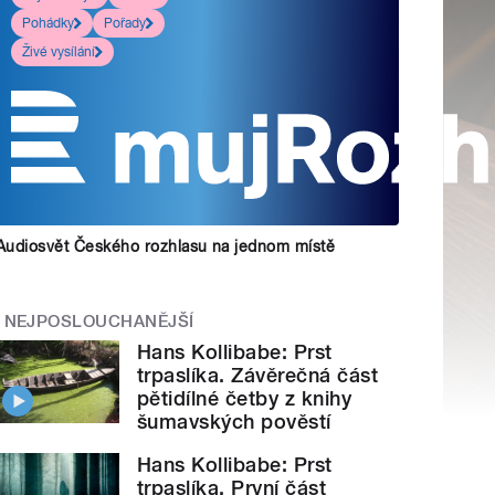
Pohádky
Pořady
Živé vysílání
Audiosvět Českého rozhlasu na jednom místě
NEJPOSLOUCHANĚJŠÍ
Hans Kollibabe: Prst
trpaslíka. Závěrečná část
pětidílné četby z knihy
šumavských pověstí
Hans Kollibabe: Prst
trpaslíka. První část