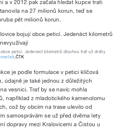
i a v 2012 pak začala hledat kupce trati
tanovila na 27 milionů korun, teď se
hruba pět milionů korun.
í obce peticí. Jedenáct kilometrů dlouhou trať už dráhy
Němeček
,
ČTK
rukce je podle formulace v petici klíčová
, údajně je také jednou z důležitých
na vesnici. Trať by se navíc mohla
dů, například z mladotického kamenolomu
h, což by obcím na trase ulevilo od
tním samosprávám se už před dvěma lety
ení dopravy mezi Kralovicemi a Čistou u