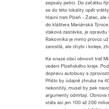
sepsaly petici. Do začátku říjn
se do této lokality opět vrátil
hlavní trati Plzeň - Žatec, ale
do kláštera Mariánská Týnice.
vlaková zastávka, je opravdu v
Rakovníka je mimo provoz už 
zarostlá, ale chybí i koleje, z
Ke snaze obcí obnovit trať Ml
vedení Plzeňského kraje. Podle
dopravu autobusy a zprovozně
Přišlo by údajně zhruba na 40
nekončily, musel by pak naví
argumenty odmítají. Obnova tr
stála asi jen 100 až 200 mili