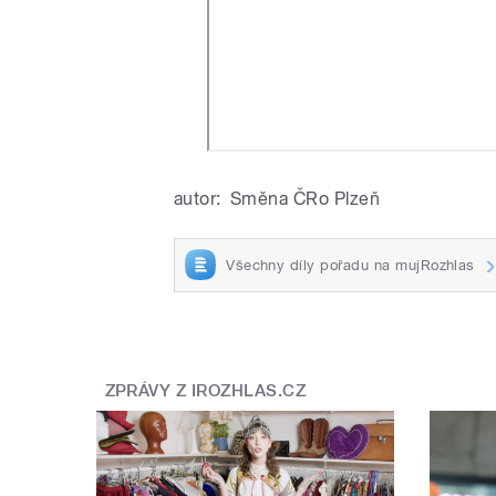
autor:
Směna ČRo Plzeň
Všechny díly pořadu na mujRozhlas
ZPRÁVY Z IROZHLAS.CZ