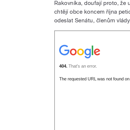
Rakovníka, doufají proto, že 
chtějí obce koncem října peti
odeslat Senátu, členům vlády