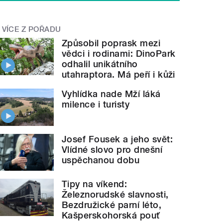
VÍCE Z POŘADU
Způsobil poprask mezi
vědci i rodinami: DinoPark
odhalil unikátního
utahraptora. Má peří i kůži
Vyhlídka nade Mží láká
milence i turisty
Josef Fousek a jeho svět:
Vlídné slovo pro dnešní
uspěchanou dobu
Tipy na víkend:
Železnorudské slavnosti,
Bezdružické parní léto,
Kašperskohorská pouť