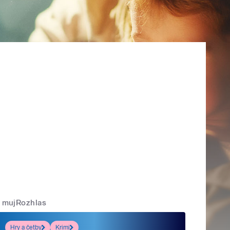
mujRozhlas
Hry a četby
Krimi