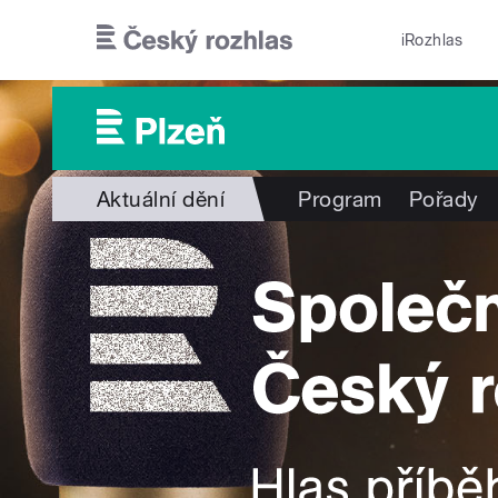
Přejít k hlavnímu obsahu
iRozhlas
Aktuální dění
Program
Pořady