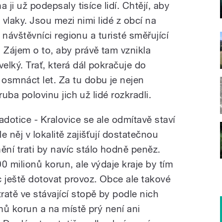
a ji už podepsaly tisíce lidí. Chtějí, aby
y vlaky. Jsou mezi nimi lidé z obcí na
 i návštěvníci regionu a turisté směřující
 Zájem o to, aby právě tam vznikla
elký. Trať, která dál pokračuje do
osmnáct let. Za tu dobu je nejen
hruba polovinu jich už lidé rozkradli.
adotice - Kralovice se ale odmítavě staví
 něj v lokalitě zajišťují dostatečnou
ní trati by navíc stálo hodně peněz.
0 milionů korun, ale výdaje kraje by tím
c ještě dotovat provoz. Obce ale takové
atě ve stávající stopě by podle nich
onů korun a na místě prý není ani