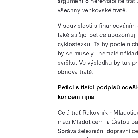
argument o nerentabilitě trati
všechny venkovské tratě.
V souvislosti s financování
také strůjci petice upozorňují
cyklostezku. Ta by podle nich
by se musely i nemalé náklad
svršku. Ve výsledku by tak p
obnova tratě.
Petici s tisíci podpisů ode
koncem října
Celá trať Rakovník - Mladoti
mezi Mladoticemi a Čistou pa
Správa železniční dopravní ce