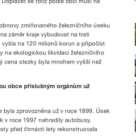
. Doplácet se totiž podle obcí musí na
m obnovy zmiňovaného železničního úseku
 na záměr kraje vybudovat na trati
 vyšla na 120 milionů korun a připočíst
y na ekologickou likvidaci železničního
rý cena stezky byla mnohem vyšší než
šlou obce příslušným orgánům už
ce byla zprovozněna už v roce 1899. Úsek
k v roce 1997 nahradily autobusy.
sty před čtrnácti lety rekonstruovala