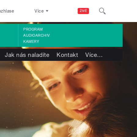
ozhlase
Více
ŽIVĚ
PROGRAM
AUDIOARCHIV
KAMERY
Jak nás naladíte
Kontakt
Více
…