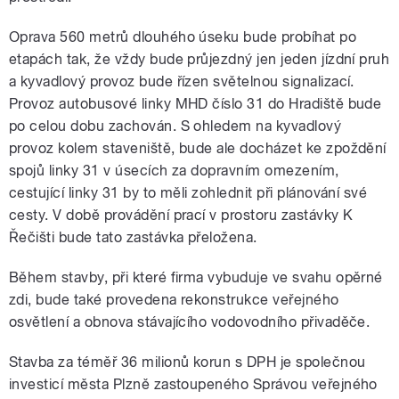
Oprava 560 metrů dlouhého úseku bude probíhat po
etapách tak, že vždy bude průjezdný jen jeden jízdní pruh
a kyvadlový provoz bude řízen světelnou signalizací.
Provoz autobusové linky MHD číslo 31 do Hradiště bude
po celou dobu zachován. S ohledem na kyvadlový
provoz kolem staveniště, bude ale docházet ke zpoždění
spojů linky 31 v úsecích za dopravním omezením,
cestující linky 31 by to měli zohlednit při plánování své
cesty. V době provádění prací v prostoru zastávky K
Řečišti bude tato zastávka přeložena.
Během stavby, při které firma vybuduje ve svahu opěrné
zdi, bude také provedena rekonstrukce veřejného
osvětlení a obnova stávajícího vodovodního přivaděče.
Stavba za téměř 36 milionů korun s DPH je společnou
investicí města Plzně zastoupeného Správou veřejného