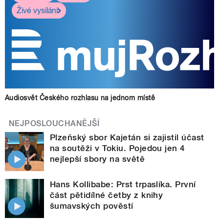
Živé vysílání
Audiosvět Českého rozhlasu na jednom místě
NEJPOSLOUCHANĚJŠÍ
Plzeňský sbor Kajetán si zajistil účast
na soutěži v Tokiu. Pojedou jen 4
nejlepší sbory na světě
Hans Kollibabe: Prst trpaslíka. První
část pětidílné četby z knihy
šumavských pověstí