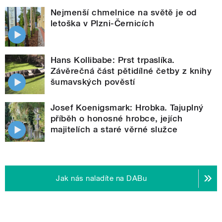
Nejmenší chmelnice na světě je od
letoška v Plzni-Černicích
Hans Kollibabe: Prst trpaslíka.
Závěrečná část pětidílné četby z knihy
šumavských pověstí
Josef Koenigsmark: Hrobka. Tajuplný
příběh o honosné hrobce, jejích
majitelích a staré věrné služce
Jak nás naladíte na DABu