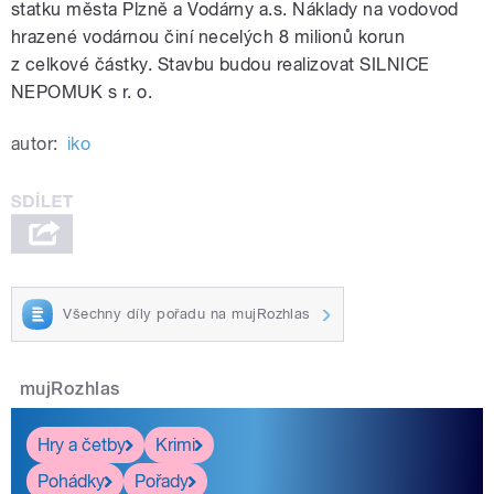
statku města Plzně a Vodárny a.s. Náklady na vodovod
hrazené vodárnou činí necelých 8 milionů korun
z celkové částky. Stavbu budou realizovat SILNICE
NEPOMUK s r. o.
autor:
iko
Všechny díly pořadu na mujRozhlas
mujRozhlas
Hry a četby
Krimi
Pohádky
Pořady