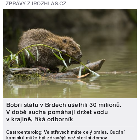
ZPRÁVY Z IROZHLAS.CZ
Bobři státu v Brdech ušetřili 30 milionů.
V době sucha pomáhají držet vodu
v krajině, říká odborník
Gastroenterolog: Ve střevech máte celý prales. Cucání
kamínků může být zdravější než sterilní domov