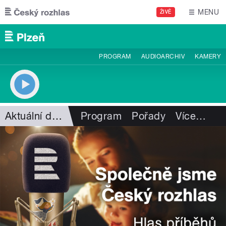
Přejít k hlavnímu obsahu
MENU
ŽIVĚ
PROGRAM
AUDIOARCHIV
KAMERY
Aktuální dění
Program
Pořady
Více
…