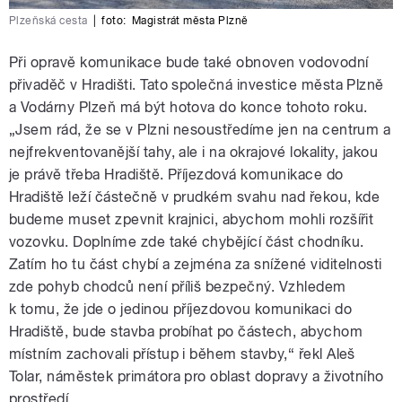
Plzeňská cesta
|
foto:
Magistrát města Plzně
Při opravě komunikace bude také obnoven vodovodní
přivaděč v Hradišti. Tato společná investice města Plzně
a Vodárny Plzeň má být hotova do konce tohoto roku.
„Jsem rád, že se v Plzni nesoustředíme jen na centrum a
nejfrekventovanější tahy, ale i na okrajové lokality, jakou
je právě třeba Hradiště. Příjezdová komunikace do
Hradiště leží částečně v prudkém svahu nad řekou, kde
budeme muset zpevnit krajnici, abychom mohli rozšířit
vozovku. Doplníme zde také chybějící část chodníku.
Zatím ho tu část chybí a zejména za snížené viditelnosti
zde pohyb chodců není příliš bezpečný. Vzhledem
k tomu, že jde o jedinou příjezdovou komunikaci do
Hradiště, bude stavba probíhat po částech, abychom
místním zachovali přístup i během stavby,“ řekl Aleš
Tolar, náměstek primátora pro oblast dopravy a životního
prostředí.