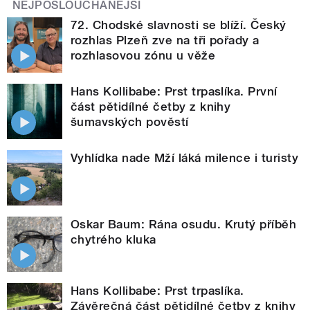
NEJPOSLOUCHANĚJŠÍ
72. Chodské slavnosti se blíží. Český
rozhlas Plzeň zve na tři pořady a
rozhlasovou zónu u věže
Hans Kollibabe: Prst trpaslíka. První
část pětidílné četby z knihy
šumavských pověstí
Vyhlídka nade Mží láká milence i turisty
Oskar Baum: Rána osudu. Krutý příběh
chytrého kluka
Hans Kollibabe: Prst trpaslíka.
Závěrečná část pětidílné četby z knihy