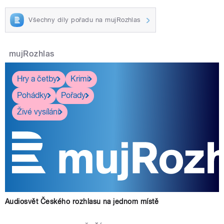
Všechny díly pořadu na mujRozhlas
mujRozhlas
Hry a četby
Krimi
Pohádky
Pořady
Živé vysílání
Audiosvět Českého rozhlasu na jednom místě