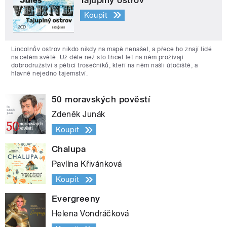
Tajuplný ostrov
Koupit
Lincolnův ostrov nikdo nikdy na mapě nenašel, a přece ho znají lidé
na celém světě. Už déle než sto třicet let na něm prožívají
dobrodružství s pěticí trosečníků, kteří na něm našli útočiště, a
hlavně nejedno tajemství.
50 moravských pověstí
Zdeněk Junák
Koupit
Chalupa
Pavlína Křivánková
Koupit
Evergreeny
Helena Vondráčková