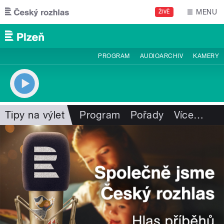
Přejít k hlavnímu obsahu
MENU
ŽIVĚ
PROGRAM
AUDIOARCHIV
KAMERY
Tipy na výlet
Program
Pořady
Více
…