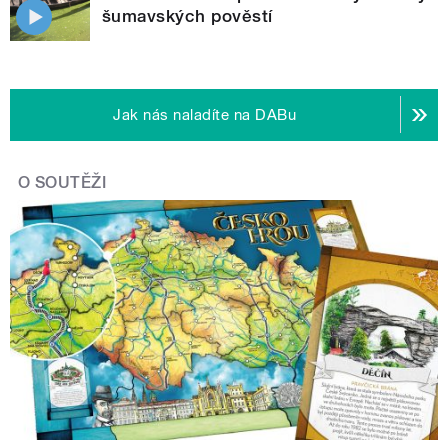
šumavských pověstí
Jak nás naladíte na DABu
O SOUTĚŽI