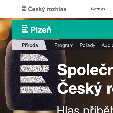
Přejít k hlavnímu obsahu
iRozhlas
Příroda
Program
Pořady
Audi