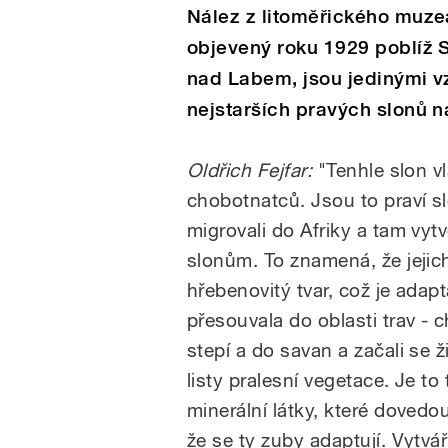
Nález z litoměřického muzea 
objevený roku 1929 poblíž St
nad Labem, jsou jedinými v
nejstarších pravých slonů n
Oldřich Fejfar:
"Tenhle slon v
chobotnatců. Jsou to praví slo
migrovali do Afriky a tam vyt
slonům. To znamená, že jejich
hřebenovitý tvar, což je adapt
přesouvala do oblasti trav - c
stepí a do savan a začali se ž
listy pralesní vegetace. Je to
minerální látky, které dovedou
že se ty zuby adaptují. Vytvář