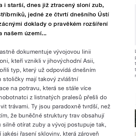
i starší, dnes již ztracený sloní zub,
říbrníků, jedné ze čtvrtí dnešního Ústí
zácnými doklady o pravěkém rozšíření
a našem území...
lastně dokumentuje vývojovou linii
ni, kteří vznikli v jihovýchodní Asii,
vořili typ, který už odpovídá dnešním
 stoličky mají takový zvláštní
ace na potravu, která se stále více
hobotnatci z listnatých pralesů přešli do
ivit trávami. Ty jsou paradoxně tvrdší, než
 tím, že buněčné struktury trav obsahují
 silně otírat zuby a vývoj postupuje tak,
í jakési řasení skloviny, která zároveň