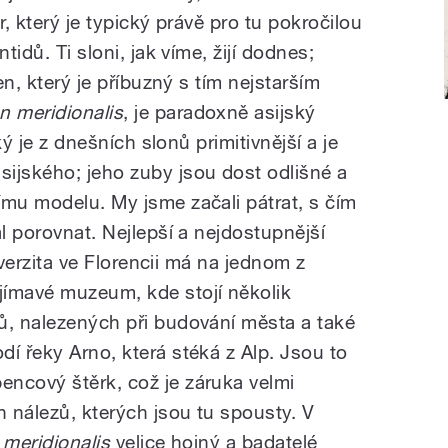
r, který je typický právě pro tu pokročilou
tidů. Ti sloni, jak víme, žijí dodnes;
Ten, který je příbuzný s tím nejstarším
n meridionalis
, je paradoxně asijský
cký je z dnešních slonů primitivnější a je
ijského; jeho zuby jsou dost odlišné a
ímu modelu. My jsme začali pátrat, s čím
al porovnat. Nejlepší a nejdostupnější
niverzita ve Florencii má na jednom z
jímavé muzeum, kde stojí několik
ů, nalezených při budování města a také
í řeky Arno, která stéká z Alp. Jsou to
ncový štěrk, což je záruka velmi
 nálezů, kterých jsou tu spousty. V
meridionalis
velice hojný a badatelé