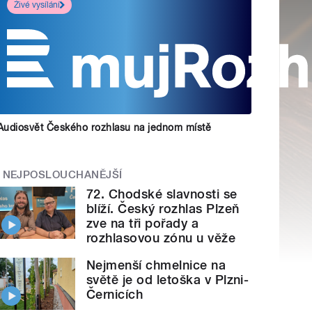
Živé vysílání
Audiosvět Českého rozhlasu na jednom místě
NEJPOSLOUCHANĚJŠÍ
72. Chodské slavnosti se
blíží. Český rozhlas Plzeň
zve na tři pořady a
rozhlasovou zónu u věže
Nejmenší chmelnice na
světě je od letoška v Plzni-
Černicích