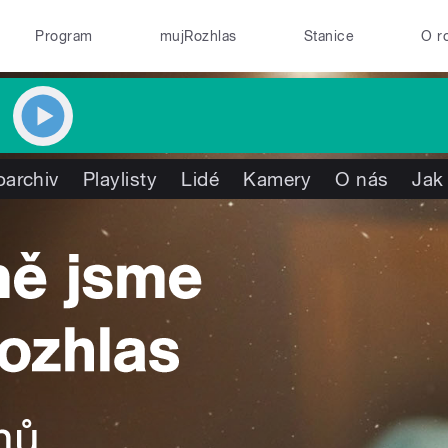
Program
mujRozhlas
Stanice
O r
oarchiv
Playlisty
Lidé
Kamery
O nás
Jak