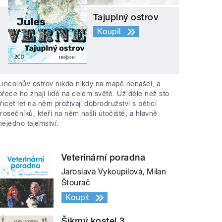
Tajuplný ostrov
Koupit
Lincolnův ostrov nikdo nikdy na mapě nenašel, a
přece ho znají lidé na celém světě. Už déle než sto
třicet let na něm prožívají dobrodružství s pěticí
trosečníků, kteří na něm našli útočiště, a hlavně
nejedno tajemství.
Veterinární poradna
Jaroslava Vykoupilová, Milan
Štourač
Koupit
Šikmý kostel 3