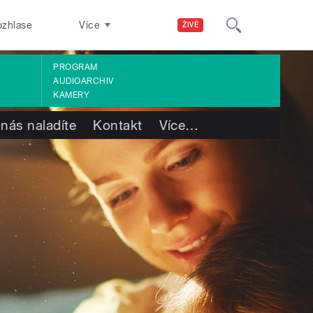
ozhlase
Více
ŽIVĚ
PROGRAM
AUDIOARCHIV
KAMERY
 nás naladíte
Kontakt
Více
…