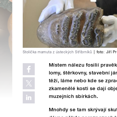
Stolička mamuta z ústeckých Stříbrníků
|
foto:
Jiří P
Místem nálezu fosilií pravě
lomy, štěrkovny, stavební já
těží, láme nebo kde se zpra
zkamenělé kosti se dají obj
muzejních sbírkách.
Mnohdy se tam skrývají skut