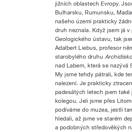
jižních oblastech Evropy. Jsou
Bulharsku, Rumunsku, Maďarsk
našeho území prakticky žádné
druh neznala. Když jsem já v
Geologického ústavu, tak jse
Adalbert Liebus, profesor něm
starobylého druhu
Archidisk
nad Labem, která se nazývá S
My jsme tehdy pátrali, kde te
nalezení. Je prakticky ztrace
padesátých letech jsem také 
kolegou. Jeli jsme přes Litomě
podíváme do muzea, jestli ta
hledali, až jsme ve starém de
a podobných středověkých ná