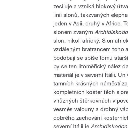
zesiluje a vzniká blokový útva
linii slonů, takzvaných elephan
jeden v Asii, druhý v Africe. 
slonem zvaným
Archidiskodo
slon, nikoli africký. Slon afri
vzdáleným bratrancem toho as
podobají se spíše tomu starš
by se ten litoměřický nález d
materiál je v severní Itálii. U
tamních krásných náměstí za
kompletních koster těch slon
v různých štěrkovnách v povod
vesměs valouny a drobný vápe
dobrého zachování kosterních
severní Itálii je
Archidiskodon 