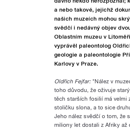
dávno někdo nerozpoznal; k
a nebo takové, jejichž dokum
našich muzeích mohou skrýva
svědčí i nedávný objev dv
Oblastním muzeu v Litoměř
vyprávěl paleontolog Oldřic
geologie a paleontologie Př
Karlovy v Praze.
Oldřich Fejfar:
"Nález v muzeu
toho důvodu, že oživuje sta
těch starších fosilií má velmi
stoličku slona, a to sice dru
Jeho nález svědčí o tom, že 
miliony let dostali z Afriky až