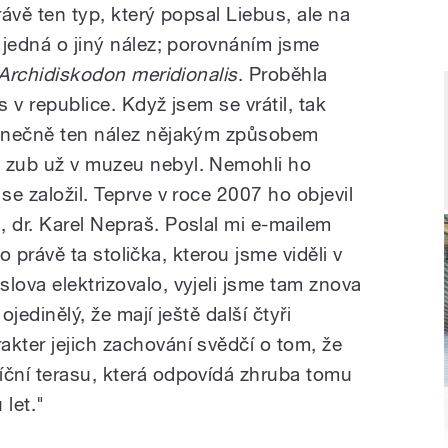
rávě ten typ, který popsal Liebus, ale na
e jedná o jiný nález; porovnáním jsme
Archidiskodon meridionalis
. Proběhla
s v republice. Když jsem se vrátil, tak
 konečně ten nález nějakým způsobem
n zub už v muzeu nebyl. Nemohli ho
se založil. Teprve v roce 2007 ho objevil
 dr. Karel Nepraš. Poslal mi e-mailem
e to právě ta stolička, kterou jsme viděli v
lova elektrizovalo, vyjeli jsme tam znova
 ojedinělý, že mají ještě další čtyři
akter jejich zachování svědčí o tom, že
íční terasu, která odpovídá zhruba tomu
 let."