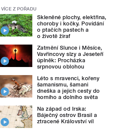
VÍCE Z POŘADU
Skleněné plochy, elektřina,
choroby i kočky. Povídání
o ptačích pastech a
o životě žiraf
Zatmění Slunce i Měsíce,
Vavřincovy slzy a Jeseteří
úplněk: Procházka
srpnovou oblohou
Léto s mravenci, kořeny
šamanismu, šamani
dneška a jejich cesty do
horního a dolního světa
Na západ od Irska:
Báječný ostrov Brasil a
ztracené Království víl