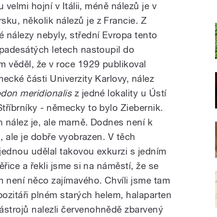
 velmi hojní v Itálii, méně nálezů je v
u, několik nálezů je z Francie. Z
 nálezy nebyly, střední Evropa tento
 padesátých letech nastoupil do
m věděl, že v roce 1929 publikoval
ecké části Univerzity Karlovy, nález
odon meridionalis
z jedné lokality u Ústí
tříbrníky - německy to bylo Ziebernik.
n nález je, ale marně. Dodnes není k
n, ale je dobře vyobrazen. V těch
jednou udělal takovou exkurzi s jedním
řice a řekli jsme si na náměstí, že se
m není něco zajímavého. Chvíli jsme tam
pozitáři plném starých helem, halaparten
strojů nalezli červenohnědě zbarvený