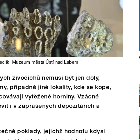
reclík
,
Muzeum města Ústí nad Labem
kých živočichů nemusí být jen doly,
my, případně jiné lokality, kde se kope,
covávají vytěžené horniny. Vzácné
evit i v zaprášených depozitářích a
ečné poklady, jejichž hodnotu kdysi