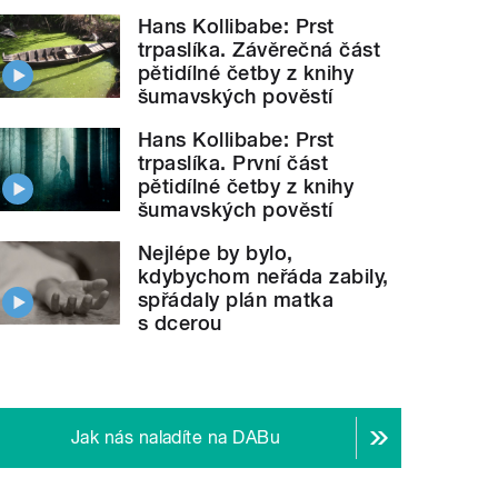
Hans Kollibabe: Prst
trpaslíka. Závěrečná část
pětidílné četby z knihy
šumavských pověstí
Hans Kollibabe: Prst
trpaslíka. První část
pětidílné četby z knihy
šumavských pověstí
Nejlépe by bylo,
kdybychom neřáda zabily,
spřádaly plán matka
s dcerou
Jak nás naladíte na DABu