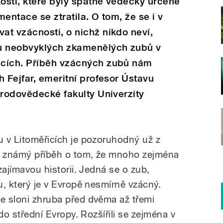
osti, které byly špatně vědecky určené
entace se ztratila. O tom, že se i v
t vzácnosti, o nichž nikdo neví,
ou neobvyklých zkamenělých zubů v
icích. Příběh vzácných zubů nám
h Fejfar, emeritní profesor Ústavu
írodovědecké fakulty Univerzity
 v Litoměřicích je pozoruhodný už z
rý známý příběh o tom, že mnoho zejména
 zajímavou historii. Jedná se o zub,
hu, který je v Evropě nesmírně vzácný.
se sloni zhruba před dvěma až třemi
 do střední Evropy. Rozšířili se zejména v