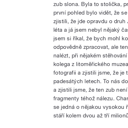
zub slona. Byla to stolička, p
první pohled bylo vidět, že s
zjistili, že jde opravdu o druh
léta a já jsem nebyl nějaký ča
jsem si říkal, že bych mohl
odpovědně zpracovat, ale te
nalézt, při nějakém stěhování 
kolega z litoměřického muzea,
fotografii a zjistili jsme, že j
padesátých letech. To nás dos
a zjistili jsme, že ten zub není
fragmenty téhož nálezu. Char
se jedná o nějakou vysokou ř
stáří kolem dvou až tří milionů