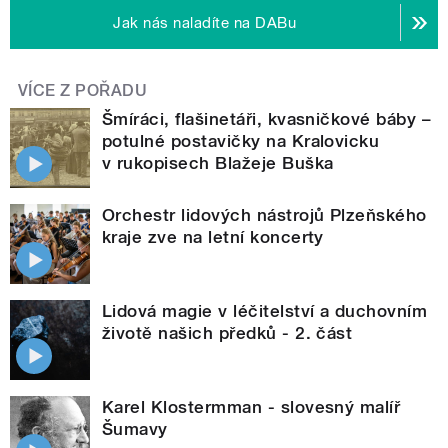
Jak nás naladíte na DABu
VÍCE Z POŘADU
Šmíráci, flašinetáři, kvasničkové báby –
potulné postavičky na Kralovicku
v rukopisech Blažeje Buška
Orchestr lidových nástrojů Plzeňského
kraje zve na letní koncerty
Lidová magie v léčitelství a duchovním
životě našich předků - 2. část
Karel Klostermman - slovesný malíř
Šumavy