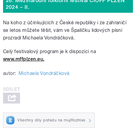
26. Mezinárodní folklorní festival CIOFF PLZEŇ
2024 – II.
Na koho z účinkujících z České republiky i ze zahraničí
se letos můžete těšit, vám ve Špalíčku lidových písní
prozradí Michaela Vondráčková.
Celý festivalový program je k dispozici na
www.mffplzen.eu.
autor:
Michaela Vondráčková
Všechny díly pořadu na mujRozhlas