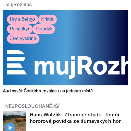
mujRozhlas
Hry a četby
Krimi
Pohádky
Pořady
Živé vysílání
Audiosvět Českého rozhlasu na jednom místě
NEJPOSLOUCHANĚJŠÍ
Hans Watzlik: Ztracené stádo. Téměř
hororová povídka ze šumavských hor