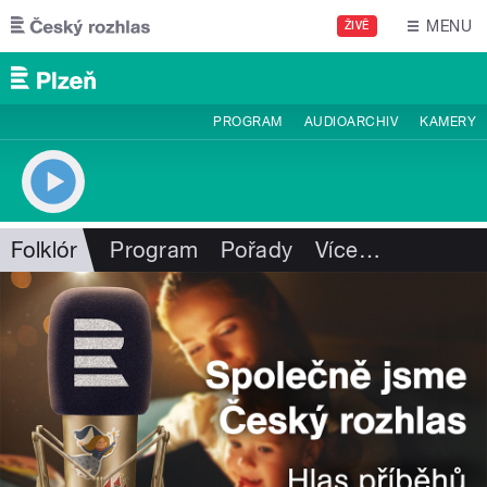
Přejít k hlavnímu obsahu
MENU
ŽIVĚ
PROGRAM
AUDIOARCHIV
KAMERY
Folklór
Program
Pořady
Více
…