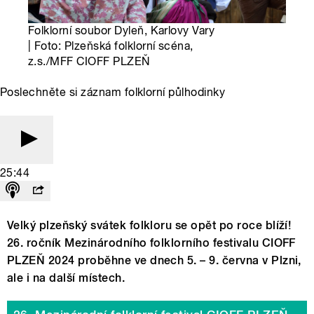
Folklorní soubor Dyleň, Karlovy Vary
| Foto: Plzeňská folklorní scéna,
z.s./MFF CIOFF PLZEŇ
Poslechněte si záznam folklorní půlhodinky
25:44
Velký plzeňský svátek folkloru se opět po roce blíží!
26. ročník Mezinárodního folklorního festivalu CIOFF
PLZEŇ 2024 proběhne ve dnech 5. – 9. června v Plzni,
ale i na další místech.