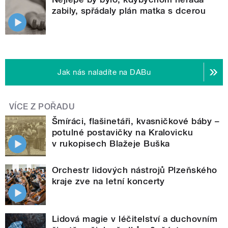
zabily, spřádaly plán matka s dcerou
Jak nás naladíte na DABu
VÍCE Z POŘADU
Šmíráci, flašinetáři, kvasničkové báby –
potulné postavičky na Kralovicku
v rukopisech Blažeje Buška
Orchestr lidových nástrojů Plzeňského
kraje zve na letní koncerty
Lidová magie v léčitelství a duchovním