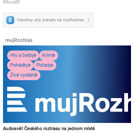
Všechny díly pořadu na mujRozhlas
mujRozhlas
Hry a četby
Krimi
Pohádky
Pořady
Živé vysílání
Audiosvět Českého rozhlasu na jednom místě