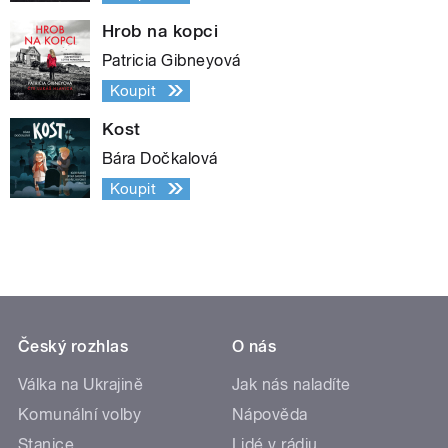
Hrob na kopci
Patricia Gibneyová
Koupit
Kost
Bára Dočkalová
Koupit
Český rozhlas
O nás
Válka na Ukrajině
Jak nás naladíte
Komunální volby
Nápověda
Stanice
Lidé v rádiu