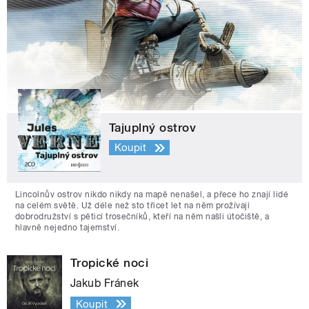
Tajuplný ostrov
Koupit
Lincolnův ostrov nikdo nikdy na mapě nenašel, a přece ho znají lidé
na celém světě. Už déle než sto třicet let na něm prožívají
dobrodružství s pěticí trosečníků, kteří na něm našli útočiště, a
hlavně nejedno tajemství.
Tropické noci
Jakub Fránek
Koupit