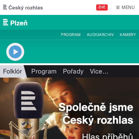
Přejít k hlavnímu obsahu
MENU
ŽIVĚ
PROGRAM
AUDIOARCHIV
KAMERY
Folklór
Program
Pořady
Více
…