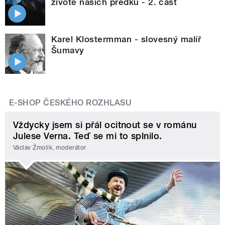
životě našich předků - 2. část
Karel Klostermman - slovesný malíř
Šumavy
E-SHOP ČESKÉHO ROZHLASU
Vždycky jsem si přál ocitnout se v románu
Julese Verna. Teď se mi to splnilo.
Václav Žmolík, moderátor