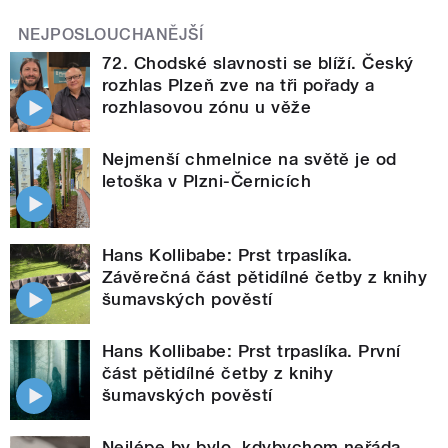
NEJPOSLOUCHANĚJŠÍ
72. Chodské slavnosti se blíží. Český
rozhlas Plzeň zve na tři pořady a
rozhlasovou zónu u věže
Nejmenší chmelnice na světě je od
letoška v Plzni-Černicích
Hans Kollibabe: Prst trpaslíka.
Závěrečná část pětidílné četby z knihy
šumavských pověstí
Hans Kollibabe: Prst trpaslíka. První
část pětidílné četby z knihy
šumavských pověstí
Nejlépe by bylo, kdybychom neřáda