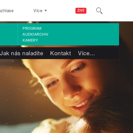
ozhlase
Více
ŽIVĚ
PROGRAM
AUDIOARCHIV
KAMERY
Jak nás naladíte
Kontakt
Více
…