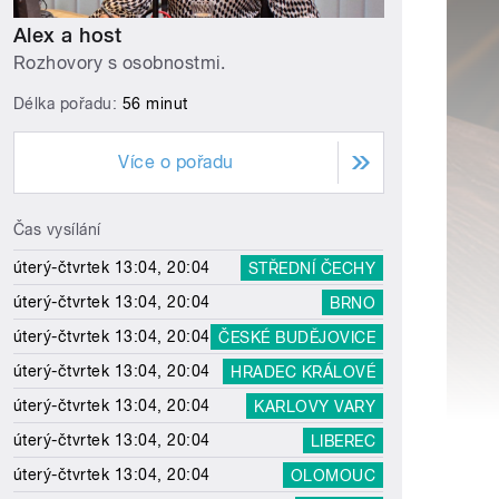
Alex a host
Rozhovory s osobnostmi.
Délka pořadu:
56 minut
Více o pořadu
Čas vysílání
úterý-čtvrtek 13:04, 20:04
STŘEDNÍ ČECHY
úterý-čtvrtek 13:04, 20:04
BRNO
úterý-čtvrtek 13:04, 20:04
ČESKÉ BUDĚJOVICE
úterý-čtvrtek 13:04, 20:04
HRADEC KRÁLOVÉ
úterý-čtvrtek 13:04, 20:04
KARLOVY VARY
úterý-čtvrtek 13:04, 20:04
LIBEREC
úterý-čtvrtek 13:04, 20:04
OLOMOUC