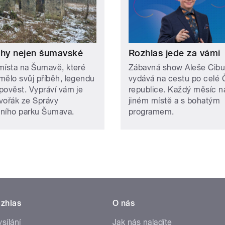
ěhy nejen šumavské
Rozhlas jede za vámi
místa na Šumavě, které
Zábavná show Aleše Cibu
mělo svůj příběh, legendu
vydává na cestu po celé
pověst. Vypráví vám je
republice. Každý měsíc n
vořák ze Správy
jiném místě a s bohatým
ního parku Šumava.
programem.
zhlas
O nás
ysílání
Jak nás naladíte