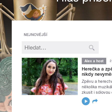
NEJNOVĚJŠÍ
Alex a host
2
Herečka a zpě
nikdy nevyměn
Zpěvu a herectví
několika muzikál
zkusit i sólovou