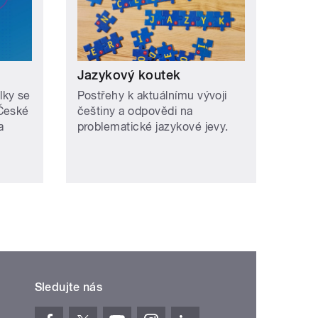
Jazykový koutek
lky se
Postřehy k aktuálnímu vývoji
 České
češtiny a odpovědi na
a
problematické jazykové jevy.
Sledujte nás