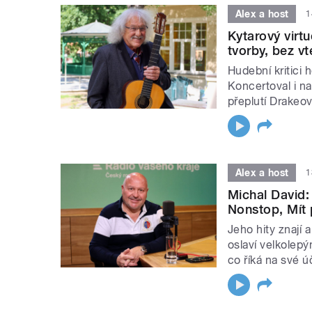
Alex a host
1
Kytarový virt
tvorby, bez v
Hudební kritici h
Koncertoval i na
přeplutí Drakeov
Alex a host
1
Michal David:
Nonstop, Mít 
Jeho hity znají 
oslaví velkolepý
co říká na své 