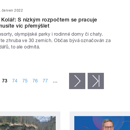
. červen 2022
r Kolář: S nízkým rozpočtem se pracuje
usíte víc přemýšlet
esorty, olympijské parky i rodinné domy či chaty.
ete zhruba ve 30 zemích. Občas bývá označován za
dářů, to ale odmítá.
73
74
75
76
77
…
následující ›
poslední »