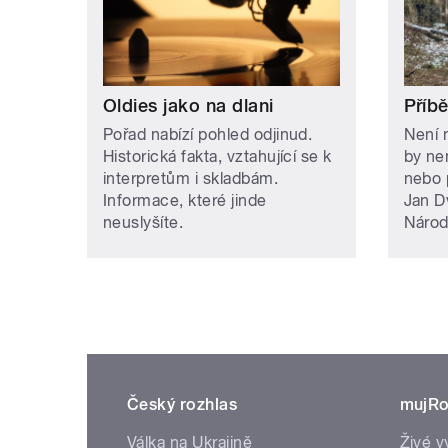
Oldies jako na dlani
Příb
Pořad nabízí pohled odjinud.
Není 
Historická fakta, vztahující se k
by ne
interpretům i skladbám.
nebo 
Informace, které jinde
Jan D
neuslyšíte.
Národ
Český rozhlas
mujRo
Válka na Ukrajině
Živé v