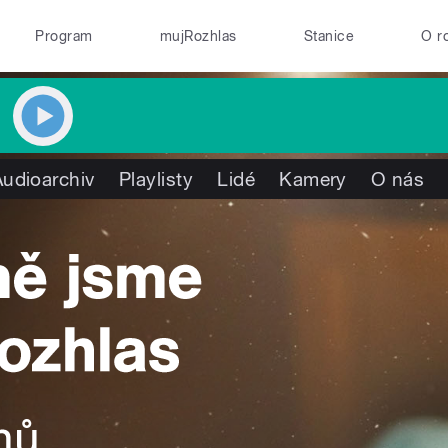
Program
mujRozhlas
Stanice
O r
Audioarchiv
Playlisty
Lidé
Kamery
O nás