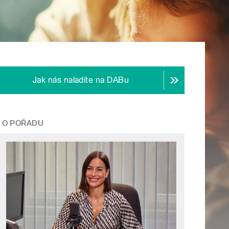
Jak nás naladíte na DABu
O POŘADU