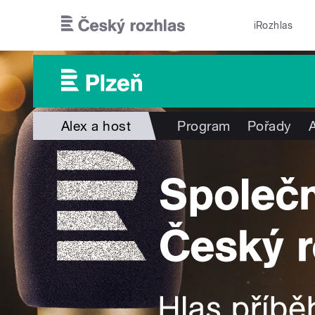
Přejít k hlavnímu obsahu
iRozhlas
Alex a host
Program
Pořady