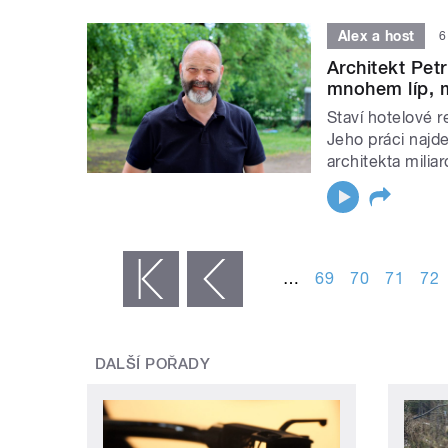
Alex a host
6
Architekt Pet
mnohem líp, m
Staví hotelové r
Jeho práci najd
architekta miliar
STRÁNKY
…
69
70
71
72
« první
‹ předchozí
DALŠÍ POŘADY