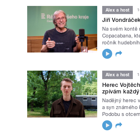
Alex a host
1
Jiří Vondráče
Na svém kontě 
Copacabana, kter
ročník hudebního
Alex a host
1
Herec Vojtěch
zpívám každý
Nadějný herec v 
a syn známého 
Podobu s otcem b