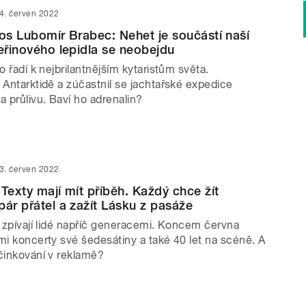
4. červen 2022
uos Lubomír Brabec: Nehet je součástí naší
teřinového lepidla se neobejdu
o řadí k nejbrilantnějším kytaristům světa.
 Antarktidě a zúčastnil se jachtařské expedice
a průlivu. Baví ho adrenalin?
3. červen 2022
 Texty mají mít příběh. Každý chce žít
pár přátel a zažít Lásku z pasáže
a zpívají lidé napříč generacemi. Koncem června
mi koncerty své šedesátiny a také 40 let na scéně. A
účinkování v reklamě?