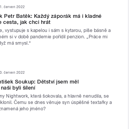
1. červen 2022
k Petr Batěk: Každý záporák má i kladné
e cesta, jak chci hrát
le, vystupuje s kapelou i sám s kytarou, píše básně a
hém si v době pandemie pořídil penzion. „Práce mi
dyž má smysl.“
0. červen 2022
ntišek Soukup: Dětství jsem měl
naši byli šílení
ny Nightwork, která šokovala, a hlavně nenudila, se
klonil. Čemu se dnes věnuje syn úspěšné textařky a
 znamená jeho jméno?