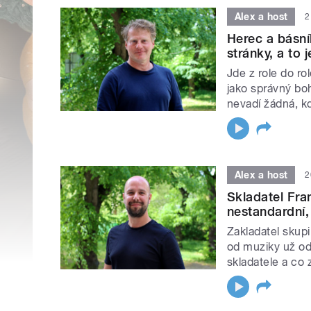
Alex a host
2
Herec a básní
stránky, a to j
Jde z role do ro
jako správný bo
nevadí žádná, k
Alex a host
2
Skladatel Fra
nestandardní, 
Zakladatel skupi
od muziky už od
skladatele a co