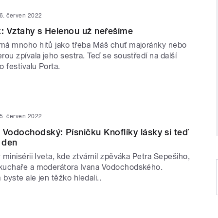
6. červen 2022
k: Vztahy s Helenou už neřešíme
má mnoho hitů jako třeba Máš chuť majoránky nebo
ou zpívala jeho sestra. Teď se soustředí na další
 festivalu Porta.
5. červen 2022
 Vodochodský: Písničku Knoflíky lásky si teď
 den
minisérii Iveta, kde ztvárnil zpěváka Petra Sepešiho,
kuchaře a moderátora Ivana Vodochodského.
yste ale jen těžko hledali..