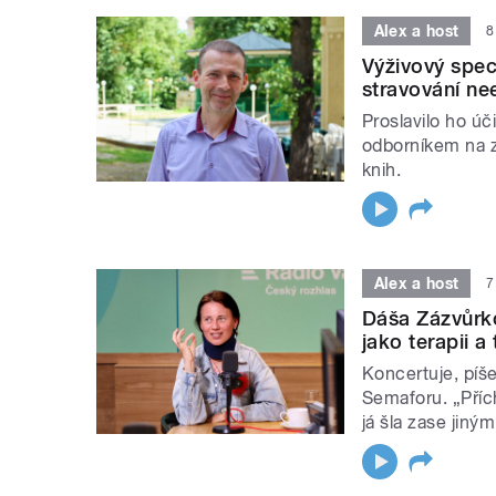
Alex a host
8
Výživový spec
stravování ne
Proslavilo ho úč
odborníkem na z
knih.
Alex a host
7
Dáša Zázvůrk
jako terapii a
Koncertuje, píše
Semaforu. „Přích
já šla zase jin