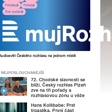
Pohádky
Pořady
Živé vysílání
Audiosvět Českého rozhlasu na jednom místě
NEJPOSLOUCHANĚJŠÍ
72. Chodské slavnosti se
blíží. Český rozhlas Plzeň
zve na tři pořady a
rozhlasovou zónu u věže
Hans Kollibabe: Prst
trpaslíka. První část