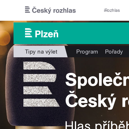
Přejít k hlavnímu obsahu
iRozhlas
Tipy na výlet
Program
Pořady