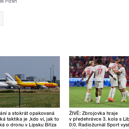
as Plzeň
ní a stokrát opakovaná
ŽIVĚ: Zbrojovka hraje
ká taktika je ‚kdo ví, jak to
v předehrávce 3. kola s L
říká o dronu v Lipsku Bříza
0:0. Radiožurnál Sport vysí