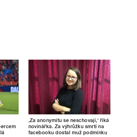
‚Za anonymitu se neschovají,‘ říká
ibercem
novinářka. Za výhrůžku smrtí na
lá
facebooku dostal muž podmínku