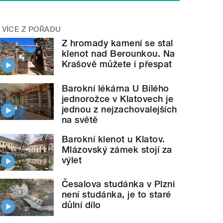
VÍCE Z POŘADU
Z hromady kamení se stal
klenot nad Berounkou. Na
Krašově můžete i přespat
Barokní lékárna U Bílého
jednorožce v Klatovech je
jednou z nejzachovalejších
na světě
Barokní klenot u Klatov.
Mlázovský zámek stojí za
výlet
Česalova studánka v Plzni
není studánka, je to staré
důlní dílo