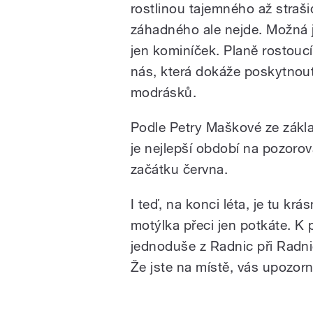
rostlinou tajemného až straš
záhadného ale nejde. Možná jst
jen kominíček. Planě rostoucí
nás, která dokáže poskytnou
modrásků.
Podle Petry Maškové ze zákl
je nejlepší období na pozoro
začátku června.
I teď, na konci léta, je tu 
motýlka přeci jen potkáte. K
jednoduše z Radnic při Rad
Že jste na místě, vás upozorn