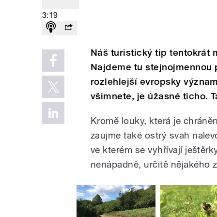
3:19
Náš turistický tip tentokrá
Najdeme tu stejnojmennou p
rozlehlejší evropsky významn
všimnete, je úžasné ticho. T
Kromě louky, která je chráně
zaujme také ostrý svah nale
ve kterém se vyhřívají ještěr
nenápadně, určitě nějakého 