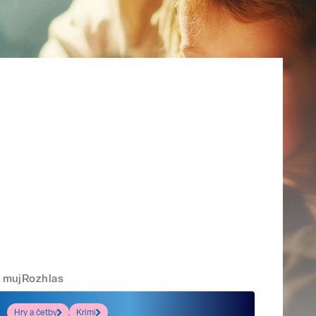
mujRozhlas
Hry a četby
Krimi