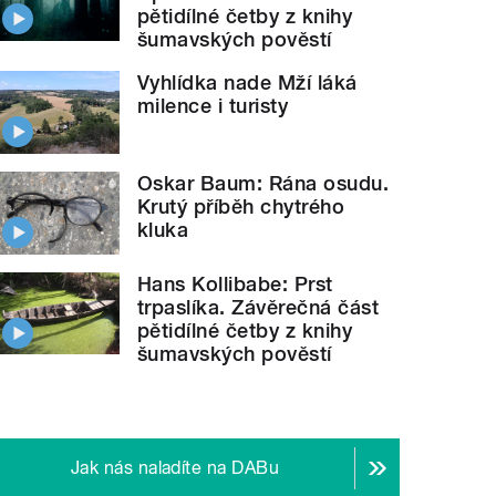
pětidílné četby z knihy
šumavských pověstí
Vyhlídka nade Mží láká
milence i turisty
Oskar Baum: Rána osudu.
Krutý příběh chytrého
kluka
Hans Kollibabe: Prst
trpaslíka. Závěrečná část
pětidílné četby z knihy
šumavských pověstí
Jak nás naladíte na DABu