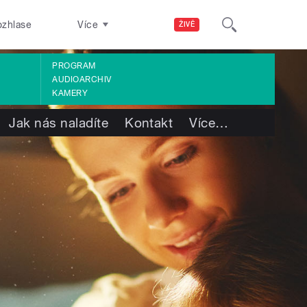
ozhlase
Více
ŽIVĚ
PROGRAM
AUDIOARCHIV
KAMERY
Jak nás naladíte
Kontakt
Více
…