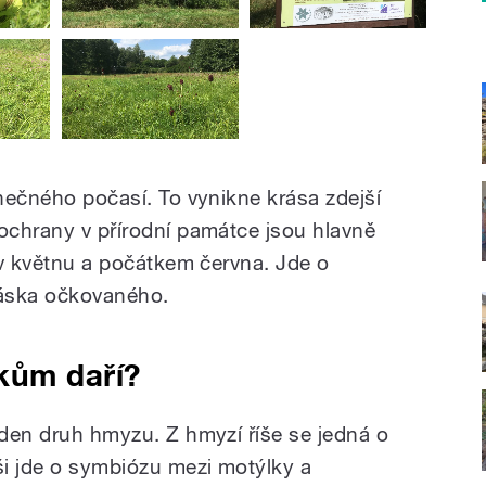
unečného počasí. To vynikne krása zdejší
 ochrany v přírodní památce jsou hlavně
e v květnu a počátkem června. Jde o
áska očkovaného.
kům daří?
eden druh hmyzu. Z hmyzí říše se jedná o
ši jde o symbiózu mezi motýlky a