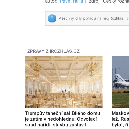
autor:
Pavel Halla
|
zdroj:
Český rozhl
Všechny díly pořadu na mujRozhlas
ZPRÁVY Z IROZHLAS.CZ
Trumpův taneční sál Bílého domu
Masková
je zatím v nedohlednu. Odvolací
lež. Rus
soud nařídil stavbu zastavit
bylo‘, 