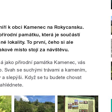
t míří k obci Kamenec na Rokycansku.
řírodní památku, která je součástí
é lokality. To první, čeho si ale
akové místo stojí za návštěvu.
ná jako přírodní památka Kamenec, vás
vo. Svah se suchými trávami a kamením,
ky a slepýši. Když se tu budete chovat
zahlédnete.