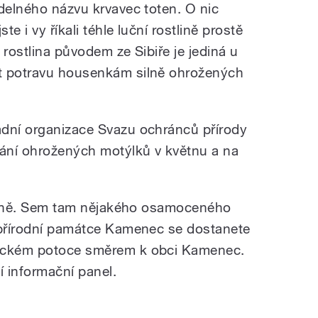
idelného názvu krvavec toten. O nic
e i vy říkali téhle luční rostlině prostě
 rostlina původem ze Sibiře je jediná u
t potravu housenkám silně ohrožených
adní organizace Svazu ochránců přírody
vání ohrožených motýlků v květnu a na
krásně. Sem tam nějakého osamoceného
 přírodní památce Kamenec se dostanete
nickém potoce směrem k obci Kamenec.
í informační panel.