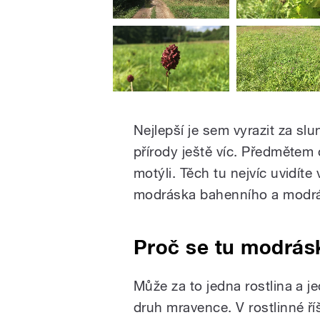
Nejlepší je sem vyrazit za sl
přírody ještě víc. Předmětem
motýli. Těch tu nejvíc uvidít
modráska bahenního a modr
Proč se tu modrás
Může za to jedna rostlina a j
druh mravence. V rostlinné ří